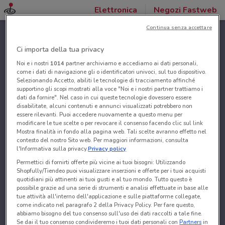
Elettronica
Negozi Fastweb
Continua senza accettare
Ci importa della tua privacy
Noi e i nostri
1014
partner archiviamo e accediamo ai dati personali,
come i dati di navigazione gli o identificatori univoci, sul tuo dispositivo.
Selezionando Accetto, abiliti le tecnologie di tracciamento affinché
supportino gli scopi mostrati alla voce "Noi e i nostri partner trattiamo i
dati da fornire". Nel caso in cui queste tecnologie dovessero essere
disabilitate, alcuni contenuti e annunci visualizzati potrebbero non
essere rilevanti. Puoi accedere nuovamente a questo menu per
modificare le tue scelte o per revocare il consenso facendo clic sul link
Mostra finalità in fondo alla pagina web. Tali scelte avranno effetto nel
contesto del nostro Sito web. Per maggiori informazioni, consulta
l'Informativa sulla privacy.
Privacy policy
Permettici di fornirti offerte più vicine ai tuoi bisogni: Utilizzando
Shopfully/Tiendeo puoi visualizzare inserzioni e offerte per i tuoi acquisti
quotidiani più attinenti ai tuoi gusti e al tuo mondo. Tutto questo è
possibile grazie ad una serie di strumenti e analisi effettuate in base alle
tue attività all'interno dell'applicazione e sulle piattaforme collegate,
come indicato nel paragrafo 2 della Privacy Policy. Per fare questo,
abbiamo bisogno del tuo consenso sull'uso dei dati raccolti a tale fine.
Se dai il tuo consenso condivideremo i tuoi dati personali con
Partners
in