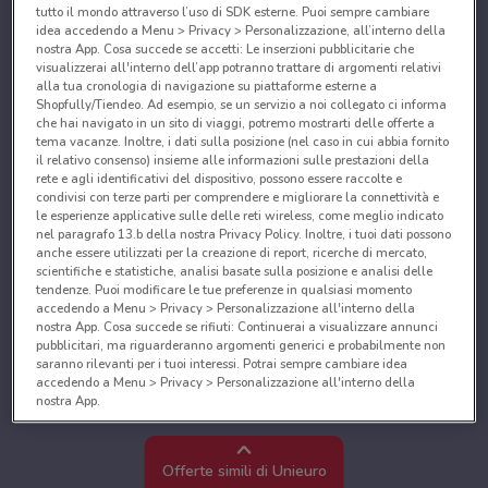
tutto il mondo attraverso l’uso di SDK esterne. Puoi sempre cambiare
idea accedendo a Menu > Privacy > Personalizzazione, all’interno della
nostra App. Cosa succede se accetti: Le inserzioni pubblicitarie che
visualizzerai all'interno dell’app potranno trattare di argomenti relativi
alla tua cronologia di navigazione su piattaforme esterne a
Shopfully/Tiendeo. Ad esempio, se un servizio a noi collegato ci informa
che hai navigato in un sito di viaggi, potremo mostrarti delle offerte a
tema vacanze. Inoltre, i dati sulla posizione (nel caso in cui abbia fornito
il relativo consenso) insieme alle informazioni sulle prestazioni della
rete e agli identificativi del dispositivo, possono essere raccolte e
condivisi con terze parti per comprendere e migliorare la connettività e
le esperienze applicative sulle delle reti wireless, come meglio indicato
nel paragrafo 13.b della nostra Privacy Policy. Inoltre, i tuoi dati possono
anche essere utilizzati per la creazione di report, ricerche di mercato,
scientifiche e statistiche, analisi basate sulla posizione e analisi delle
tendenze. Puoi modificare le tue preferenze in qualsiasi momento
accedendo a Menu > Privacy > Personalizzazione all'interno della
nostra App. Cosa succede se rifiuti: Continuerai a visualizzare annunci
pubblicitari, ma riguarderanno argomenti generici e probabilmente non
saranno rilevanti per i tuoi interessi. Potrai sempre cambiare idea
accedendo a Menu > Privacy > Personalizzazione all'interno della
nostra App.
Noi e i nostri partner trattiamo i dati per fornire:
Utilizzare dati di geolocalizzazione precisi. Scansione attiva delle
Offerte simili di Unieuro
caratteristiche del dispositivo ai fini dell’identificazione. Archiviare