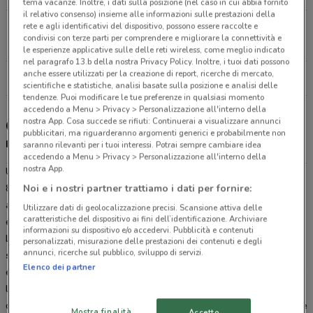
tema vacanze. Inoltre, i dati sulla posizione (nel caso in cui abbia fornito
il relativo consenso) insieme alle informazioni sulle prestazioni della
Corso Umberto I, 94/96 Pontecagnano
rete e agli identificativi del dispositivo, possono essere raccolte e
condivisi con terze parti per comprendere e migliorare la connettività e
16 km
CHIUSO
le esperienze applicative sulle delle reti wireless, come meglio indicato
nel paragrafo 13.b della nostra Privacy Policy. Inoltre, i tuoi dati possono
anche essere utilizzati per la creazione di report, ricerche di mercato,
Tutti i negozi Unieuro
scientifiche e statistiche, analisi basate sulla posizione e analisi delle
tendenze. Puoi modificare le tue preferenze in qualsiasi momento
accedendo a Menu > Privacy > Personalizzazione all'interno della
nostra App. Cosa succede se rifiuti: Continuerai a visualizzare annunci
Gli sconti del nuovo volantino Unieuro e i
pubblicitari, ma riguarderanno argomenti generici e probabilmente non
negozi
saranno rilevanti per i tuoi interessi. Potrai sempre cambiare idea
accedendo a Menu > Privacy > Personalizzazione all'interno della
nostra App.
Unieuro è presente in vari punti della città: lo trovi in Via Nazionale
80 Eboli, Corso Umberto I 94/96 Pontecagnano. Tutti i negozi sono
Noi e i nostri partner trattiamo i dati per fornire:
aperti dal Lunedì alla Domenica e offrono i migliori prodotti di
Utilizzare dati di geolocalizzazione precisi. Scansione attiva delle
caratteristiche del dispositivo ai fini dell’identificazione. Archiviare
elettronica e per la casa a prezzi scontati.
informazioni su dispositivo e/o accedervi. Pubblicità e contenuti
L’Unieuro di Eboli, propone ogni mese decine di offerte su
personalizzati, misurazione delle prestazioni dei contenuti e degli
annunci, ricerche sul pubblico, sviluppo di servizi.
smartphone
,
computer
, TV, playstation, piccoli e grandi
Elenco dei partner
elettrodomestici e persino scooter, biciclette ed articoli per il tempo
libero. Per sapere quali sono le promozioni eccezionali attive del
catalogo Unieuro di Eboli, sfoglia l’ultimo volantino online! Rimanere
Mostra finalità
Accetto