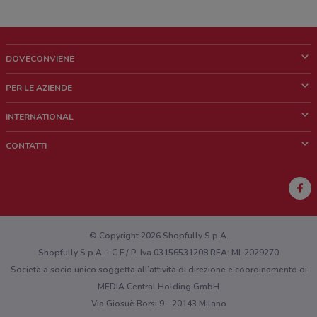
DOVECONVIENE
Cos'è DoveConviene
PER LE AZIENDE
Chi siamo
Cosa facciamo
INTERNATIONAL
News e media
Richieste commerciali e marketing
Brazil
CONTATTI
Lavora con noi
Mexico
Segnalazione punto vendita
France
Segnalazione Volantino
Australia
Hai un malfunzionamento sul web o sull'app?
New Zealand
© Copyright 2026 Shopfully S.p.A.
Shopfully S.p.A. - C.F / P. Iva 03156531208 REA: MI-2029270
Società a socio unico soggetta all’attività di direzione e coordinamento di
MEDIA Central Holding GmbH
Via Giosuè Borsi 9 - 20143 Milano