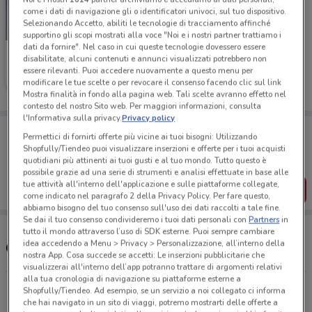
come i dati di navigazione gli o identificatori univoci, sul tuo dispositivo.
Selezionando Accetto, abiliti le tecnologie di tracciamento affinché
-1 GIORNO
supportino gli scopi mostrati alla voce "Noi e i nostri partner trattiamo i
dati da fornire". Nel caso in cui queste tecnologie dovessero essere
Unieuro
disabilitate, alcuni contenuti e annunci visualizzati potrebbero non
essere rilevanti. Puoi accedere nuovamente a questo menu per
Scade domani
356 m
modificare le tue scelte o per revocare il consenso facendo clic sul link
Mostra finalità in fondo alla pagina web. Tali scelte avranno effetto nel
contesto del nostro Sito web. Per maggiori informazioni, consulta
l'Informativa sulla privacy.
Privacy policy
Porta DoveConviene sempre con te!
Permettici di fornirti offerte più vicine ai tuoi bisogni: Utilizzando
Puoi trovare le migliori offerte dei negozi vicino a te,
Shopfully/Tiendeo puoi visualizzare inserzioni e offerte per i tuoi acquisti
salvarle e creare la tua lista del risparmio, comodamente
quotidiani più attinenti ai tuoi gusti e al tuo mondo. Tutto questo è
dal tuo cellulare.
possibile grazie ad una serie di strumenti e analisi effettuate in base alle
tue attività all'interno dell'applicazione e sulle piattaforme collegate,
SCARICA L’APP
come indicato nel paragrafo 2 della Privacy Policy. Per fare questo,
abbiamo bisogno del tuo consenso sull'uso dei dati raccolti a tale fine.
Se dai il tuo consenso condivideremo i tuoi dati personali con
Partners
in
tutto il mondo attraverso l’uso di SDK esterne. Puoi sempre cambiare
idea accedendo a Menu > Privacy > Personalizzazione, all’interno della
Orari e Indirizzi Unieuro
nostra App. Cosa succede se accetti: Le inserzioni pubblicitarie che
visualizzerai all'interno dell’app potranno trattare di argomenti relativi
alla tua cronologia di navigazione su piattaforme esterne a
Via Nazionale, 80 Eboli
Shopfully/Tiendeo. Ad esempio, se un servizio a noi collegato ci informa
che hai navigato in un sito di viaggi, potremo mostrarti delle offerte a
356 m
CHIUSO