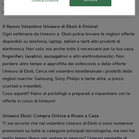
informato sulle tante iniziative promozionali del volantino è facile
con Doveconviene.
Il Nuovo Volantino Unieuro di Eboli è Online!
Ogni settimana da Unieuro a Eboli potrai trovare le migliori offerte
disponibili su telefonia, laptop, tablet e tanti altri prodotti di
elettronica. Non solo, ma anche tutto il necessario per la tua casa:
frigoriferi
,
lavatrici
,
asciugatrici
e altri elettrodomestici. Non
perdere altro tempo e approfitta dei sottocosto e delle offerte
Unieuro di Eboli. Cerca nel volantino bisettimanale i prodotti delle
migliori marche: Samsung, Sony, Philips e tante altre, a prezzi
scontati e irripetibili.
Cosa aspetti? Mano al portafogli e preparati a risparmiare con le
offerte in corso di Unieuro!
Unieuro Eboli: Compra Online e Ricevi a Casa
Ti sei accorto che nel volantino Unieuro di Eboli ci sono numerose
promozioni su tutte le categorie principali tecnologiche, ma non hai
molto tempo libero per andare in negozio? Unieuro permette di