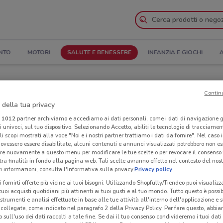
NTO
MOTORI
SALUTE E BENESSERE
INFANZIA E GIOCHI
A
Indirizzi
Contin
 della tua privacy
Negozi Matt a Eboli
i
1012
partner archiviamo e accediamo ai dati personali, come i dati di navigazione g
ri univoci, sul tuo dispositivo. Selezionando Accetto, abiliti le tecnologie di tracciame
Neg
li scopi mostrati alla voce "Noi e i nostri partner trattiamo i dati da fornire". Nel caso 
ovessero essere disabilitate, alcuni contenuti e annunci visualizzati potrebbero non ess
re nuovamente a questo menu per modificare le tue scelte o per revocare il consenso
tra finalità in fondo alla pagina web. Tali scelte avranno effetto nel contesto del nost
 informazioni, consulta l'Informativa sulla privacy.
Privacy policy
i fornirti offerte più vicine ai tuoi bisogni: Utilizzando Shopfully/Tiendeo puoi visualizz
i tuoi acquisti quotidiani più attinenti ai tuoi gusti e al tuo mondo. Tutto questo è possi
 strumenti e analisi effettuate in base alle tue attività all'interno dell'applicazione e 
collegate, come indicato nel paragrafo 2 della Privacy Policy. Per fare questo, abbi
 sull'uso dei dati raccolti a tale fine. Se dai il tuo consenso condivideremo i tuoi dati