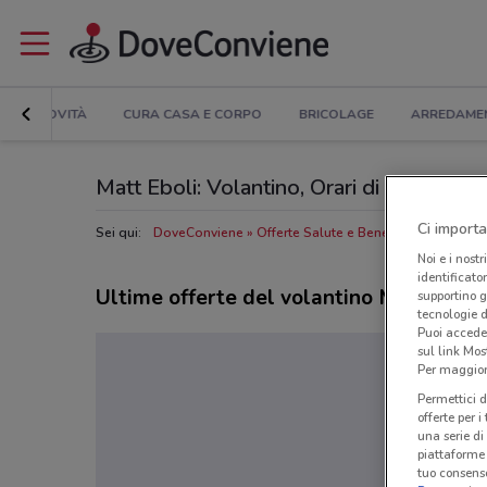
NOVITÀ
CURA CASA E CORPO
BRICOLAGE
ARREDAME
Matt Eboli: Volantino, Orari di apertura e 
Ci importa
Sei qui:
DoveConviene
Offerte Salute e Benessere a Eboli
Noi e i nostr
identificato
Ultime offerte del volantino Matt
supportino g
tecnologie d
Puoi accede
sul link Mos
Per maggiori
Permettici d
offerte per 
una serie di
piattaforme 
tuo consenso