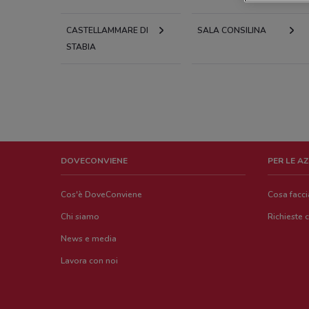
CASTELLAMMARE DI
SALA CONSILINA
STABIA
DOVECONVIENE
PER LE A
Cos'è DoveConviene
Cosa facc
Chi siamo
Richieste 
News e media
Lavora con noi