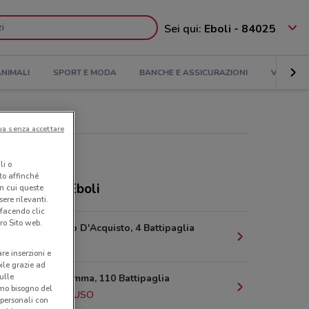
Sei qui:
Eboli - 84025
NIMALI
SPORT E MODA
BANCHE E ASSICURAZIONI
VIAGGI
ua senza accettare
li o
nto affinché
ozi Matt a Eboli
in cui queste
ere rilevanti.
 facendo clic
ro Sito web.
Piazza Salvo D'Acquisto, 4 Battipaglia
6.5 km
are inserzioni e
bile grazie ad
sulle
Via Rosa Jemma, 110 Battipaglia
amo bisogno del
6.7 km
CHIUSO
 personali con