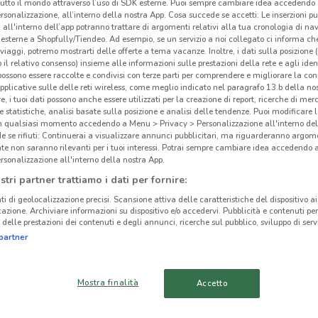
tutto il mondo attraverso l’uso di SDK esterne. Puoi sempre cambiare idea accedend
rsonalizzazione, all’interno della nostra App. Cosa succede se accetti: Le inserzioni pu
i all'interno dell’app potranno trattare di argomenti relativi alla tua cronologia di na
esterne a Shopfully/Tiendeo. Ad esempio, se un servizio a noi collegato ci informa ch
i viaggi, potremo mostrarti delle offerte a tema vacanze. Inoltre, i dati sulla posizione 
o il relativo consenso) insieme alle informazioni sulle prestazioni della rete e agli ident
ato volantini nella tua zona. Riprova più tardi.
 possono essere raccolte e condivisi con terze parti per comprendere e migliorare la conn
pplicative sulle delle reti wireless, come meglio indicato nel paragrafo 13.b della no
re, i tuoi dati possono anche essere utilizzati per la creazione di report, ricerche di mer
 e statistiche, analisi basate sulla posizione e analisi delle tendenze. Puoi modificare l
in qualsiasi momento accedendo a Menu > Privacy > Personalizzazione all'interno del
 se rifiuti: Continuerai a visualizzare annunci pubblicitari, ma riguarderanno argome
te non saranno rilevanti per i tuoi interessi. Potrai sempre cambiare idea accedendo
rsonalizzazione all'interno della nostra App.
cinanze
stri partner trattiamo i dati per fornire:
ti di geolocalizzazione precisi. Scansione attiva delle caratteristiche del dispositivo ai 
PONTECAGNANO
SALERNO
icazione. Archiviare informazioni su dispositivo e/o accedervi. Pubblicità e contenuti per
delle prestazioni dei contenuti e degli annunci, ricerche sul pubblico, sviluppo di servi
FAIANO
partner
Mat
NOCERA INFERIORE
ATRIPALDA
Mostra finalità
Accetto
SCAFATI
POMPEI