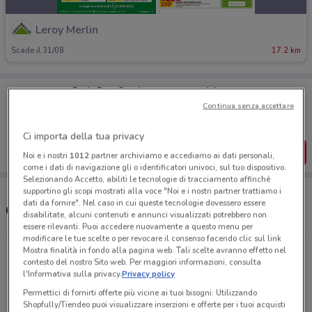
Leroy Merlin
Scade il 31/08
17.2 km
Porta DoveConviene sempre con te!
Puoi trovare le migliori offerte dei negozi vicino a te,
Continua senza accettare
salvarle e creare la tua lista del risparmio, comodamente
dal tuo cellulare.
Ci importa della tua privacy
SCARICA L’APP
Noi e i nostri
1012
partner archiviamo e accediamo ai dati personali,
come i dati di navigazione gli o identificatori univoci, sul tuo dispositivo.
Selezionando Accetto, abiliti le tecnologie di tracciamento affinché
supportino gli scopi mostrati alla voce "Noi e i nostri partner trattiamo i
dati da fornire". Nel caso in cui queste tecnologie dovessero essere
Orari e Negozi Leroy Merlin
disabilitate, alcuni contenuti e annunci visualizzati potrebbero non
essere rilevanti. Puoi accedere nuovamente a questo menu per
modificare le tue scelte o per revocare il consenso facendo clic sul link
Via delle Calabrie, 46 Salerno
Mostra finalità in fondo alla pagina web. Tali scelte avranno effetto nel
contesto del nostro Sito web. Per maggiori informazioni, consulta
17.1 km
CHIUSO
l'Informativa sulla privacy.
Privacy policy
Permettici di fornirti offerte più vicine ai tuoi bisogni: Utilizzando
Tutti i negozi Leroy Merlin
Shopfully/Tiendeo puoi visualizzare inserzioni e offerte per i tuoi acquisti