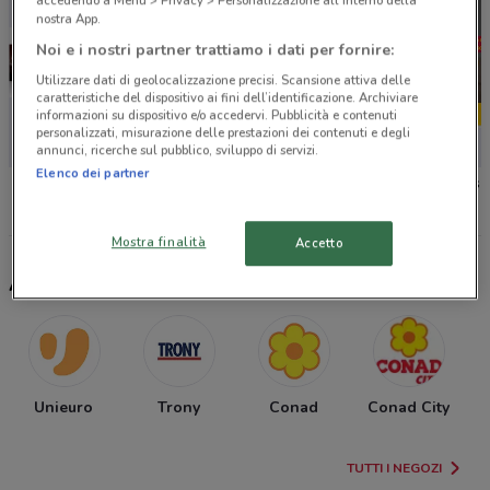
accedendo a Menu > Privacy > Personalizzazione all'interno della
nostra App.
Noi e i nostri partner trattiamo i dati per fornire:
Utilizzare dati di geolocalizzazione precisi. Scansione attiva delle
caratteristiche del dispositivo ai fini dell’identificazione. Archiviare
informazioni su dispositivo e/o accedervi. Pubblicità e contenuti
personalizzati, misurazione delle prestazioni dei contenuti e degli
annunci, ricerche sul pubblico, sviluppo di servizi.
Elenco dei partner
Sky
Foxy
Cofidis
Mostra finalità
Accetto
Altri negozi selezionati per te
Unieuro
Trony
Conad
Conad City
TUTTI I NEGOZI