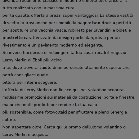
divani, arredamento classico e moderno e molto altro ancora, il
tutto realizzato con la massima cura
per la qualità, offerta a prezzi super vantaggiosi. La stessa vastità
di scelta la trovi anche per i mobili da bagno:
box doccia
perfetti
per sostituire una vecchia vasca, rubinetti per lavandini e bidet, e
piastrelle
caratterizzate da design particolari, ideali per un
rivestimento e un pavimento moderno ed elegante.
Se invece hai deciso di ridipingere la tua casa, recati il negozio
Leroy Merlin di Eboli più vicino
a te, dove troverai l’aiuto di un personale altamente esperto che
potrà consigliarti quale
pittura per interni scegliere.
L’offerta di Leroy Merlin non finisce qui: nel volantino scoprirai
moltissime promozioni sui materiali da costruzione, porte e finestre,
ma anche molti prodotti per rendere la tua casa
più sostenibile, come fotovoltaici per sfruttare a pieno l’energia
solare.
Non aspettare oltre! Cerca qui le promo dell’ultimo volantino di
Leroy Merlin e acquista i