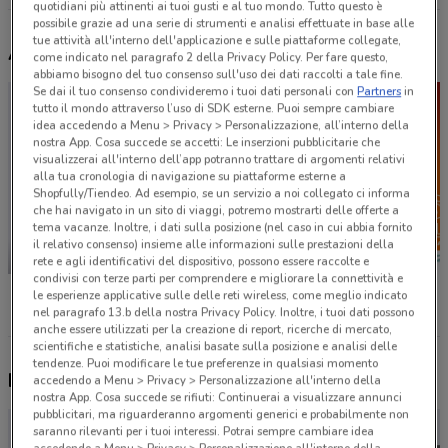
quotidiani più attinenti ai tuoi gusti e al tuo mondo. Tutto questo è
possibile grazie ad una serie di strumenti e analisi effettuate in base alle
tue attività all'interno dell'applicazione e sulle piattaforme collegate,
Altri volantini nelle vicinanze
come indicato nel paragrafo 2 della Privacy Policy. Per fare questo,
abbiamo bisogno del tuo consenso sull'uso dei dati raccolti a tale fine.
Se dai il tuo consenso condivideremo i tuoi dati personali con
Partners
in
tutto il mondo attraverso l’uso di SDK esterne. Puoi sempre cambiare
idea accedendo a Menu > Privacy > Personalizzazione, all’interno della
nostra App. Cosa succede se accetti: Le inserzioni pubblicitarie che
visualizzerai all'interno dell’app potranno trattare di argomenti relativi
alla tua cronologia di navigazione su piattaforme esterne a
Shopfully/Tiendeo. Ad esempio, se un servizio a noi collegato ci informa
che hai navigato in un sito di viaggi, potremo mostrarti delle offerte a
tema vacanze. Inoltre, i dati sulla posizione (nel caso in cui abbia fornito
il relativo consenso) insieme alle informazioni sulle prestazioni della
-2 GIORNI
rete e agli identificativi del dispositivo, possono essere raccolte e
condivisi con terze parti per comprendere e migliorare la connettività e
Unieuro
Trony
Conad
le esperienze applicative sulle delle reti wireless, come meglio indicato
nel paragrafo 13.b della nostra Privacy Policy. Inoltre, i tuoi dati possono
anche essere utilizzati per la creazione di report, ricerche di mercato,
scientifiche e statistiche, analisi basate sulla posizione e analisi delle
tendenze. Puoi modificare le tue preferenze in qualsiasi momento
Nuovi prodotti da provare
accedendo a Menu > Privacy > Personalizzazione all'interno della
nostra App. Cosa succede se rifiuti: Continuerai a visualizzare annunci
pubblicitari, ma riguarderanno argomenti generici e probabilmente non
saranno rilevanti per i tuoi interessi. Potrai sempre cambiare idea