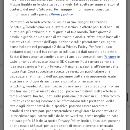
Mostra finalità in fondo alla pagina web. Tali scelte avranno effetto nel
contesto del nostro Sito web. Per maggiori informazioni, consulta
l'Informativa sulla privacy.
Privacy policy
Permettici di fornirti offerte più vicine ai tuoi bisogni: Utilizzando
Shopfully/Tiendeo puoi visualizzare inserzioni e offerte per i tuoi acquisti
Ci dispiace, al momento non abbiamo pubblicato
quotidiani più attinenti ai tuoi gusti e al tuo mondo. Tutto questo è
volantini nella tua zona. Riprova più tardi.
possibile grazie ad una serie di strumenti e analisi effettuate in base alle
tue attività all'interno dell'applicazione e sulle piattaforme collegate,
come indicato nel paragrafo 2 della Privacy Policy. Per fare questo,
abbiamo bisogno del tuo consenso sull'uso dei dati raccolti a tale fine.
Se dai il tuo consenso condivideremo i tuoi dati personali con
Partners
in
tutto il mondo attraverso l’uso di SDK esterne. Puoi sempre cambiare
idea accedendo a Menu > Privacy > Personalizzazione, all’interno della
Porta DoveConviene sempre con te!
nostra App. Cosa succede se accetti: Le inserzioni pubblicitarie che
visualizzerai all'interno dell’app potranno trattare di argomenti relativi
Puoi trovare le migliori offerte dei negozi vicino a te,
alla tua cronologia di navigazione su piattaforme esterne a
salvarle e creare la tua lista del risparmio, comodamente
dal tuo cellulare.
Shopfully/Tiendeo. Ad esempio, se un servizio a noi collegato ci informa
che hai navigato in un sito di viaggi, potremo mostrarti delle offerte a
tema vacanze. Inoltre, i dati sulla posizione (nel caso in cui abbia fornito
SCARICA L’APP
il relativo consenso) insieme alle informazioni sulle prestazioni della
rete e agli identificativi del dispositivo, possono essere raccolte e
condivisi con terze parti per comprendere e migliorare la connettività e
le esperienze applicative sulle delle reti wireless, come meglio indicato
Negozi Torino Airport/BlueAir a Domodossola
nel paragrafo 13.b della nostra Privacy Policy. Inoltre, i tuoi dati possono
anche essere utilizzati per la creazione di report, ricerche di mercato,