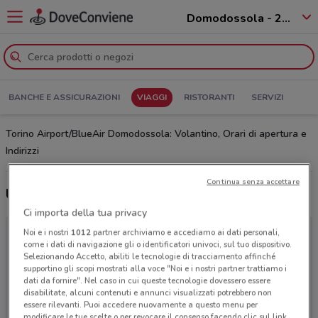
Domodossola - 28845
BANCHE E ASSICURAZIONI
VIAGGI
RISTORANTI
SERVIZI
Torino Airport/BlueAir Domodossola: Volantino, Orari di apertura e
Indirizzi
Continua senza accettare
Ultime offerte del volantino Torino Airport/BlueAir
Ci importa della tua privacy
Noi e i nostri
1012
partner archiviamo e accediamo ai dati personali,
come i dati di navigazione gli o identificatori univoci, sul tuo dispositivo.
Selezionando Accetto, abiliti le tecnologie di tracciamento affinché
supportino gli scopi mostrati alla voce "Noi e i nostri partner trattiamo i
dati da fornire". Nel caso in cui queste tecnologie dovessero essere
disabilitate, alcuni contenuti e annunci visualizzati potrebbero non
essere rilevanti. Puoi accedere nuovamente a questo menu per
modificare le tue scelte o per revocare il consenso facendo clic sul link