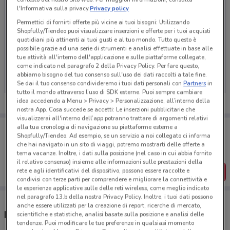
l'Informativa sulla privacy.
Privacy policy
Permettici di fornirti offerte più vicine ai tuoi bisogni: Utilizzando
Shopfully/Tiendeo puoi visualizzare inserzioni e offerte per i tuoi acquisti
quotidiani più attinenti ai tuoi gusti e al tuo mondo. Tutto questo è
possibile grazie ad una serie di strumenti e analisi effettuate in base alle
Ci dispiace, al momento non abbiamo pubblicato
tue attività all'interno dell'applicazione e sulle piattaforme collegate,
volantini nella tua zona. Riprova più tardi.
come indicato nel paragrafo 2 della Privacy Policy. Per fare questo,
abbiamo bisogno del tuo consenso sull'uso dei dati raccolti a tale fine.
Se dai il tuo consenso condivideremo i tuoi dati personali con
Partners
in
tutto il mondo attraverso l’uso di SDK esterne. Puoi sempre cambiare
idea accedendo a Menu > Privacy > Personalizzazione, all’interno della
nostra App. Cosa succede se accetti: Le inserzioni pubblicitarie che
visualizzerai all'interno dell’app potranno trattare di argomenti relativi
Porta DoveConviene sempre con te!
alla tua cronologia di navigazione su piattaforme esterne a
Shopfully/Tiendeo. Ad esempio, se un servizio a noi collegato ci informa
Puoi trovare le migliori offerte dei negozi vicino a te,
salvarle e creare la tua lista del risparmio, comodamente
che hai navigato in un sito di viaggi, potremo mostrarti delle offerte a
dal tuo cellulare.
tema vacanze. Inoltre, i dati sulla posizione (nel caso in cui abbia fornito
il relativo consenso) insieme alle informazioni sulle prestazioni della
SCARICA L’APP
rete e agli identificativi del dispositivo, possono essere raccolte e
condivisi con terze parti per comprendere e migliorare la connettività e
le esperienze applicative sulle delle reti wireless, come meglio indicato
nel paragrafo 13.b della nostra Privacy Policy. Inoltre, i tuoi dati possono
anche essere utilizzati per la creazione di report, ricerche di mercato,
Negozi Parafarmacia Conad a Domodossola
scientifiche e statistiche, analisi basate sulla posizione e analisi delle
tendenze. Puoi modificare le tue preferenze in qualsiasi momento