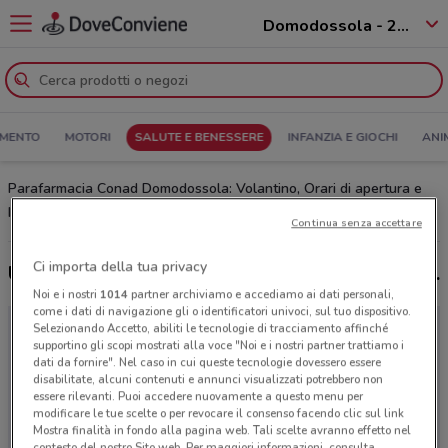
Domodossola - 28845
MENTO
MOTORI
SALUTE E BENESSERE
INFANZIA E GIOCHI
ANI
Parafarmacia Conad Domodossola: Volantino, Orari di apertura e
Indirizzi
Continua senza accettare
Ci importa della tua privacy
Ultime offerte del volantino Parafarmacia Conad
Noi e i nostri
1014
partner archiviamo e accediamo ai dati personali,
come i dati di navigazione gli o identificatori univoci, sul tuo dispositivo.
Selezionando Accetto, abiliti le tecnologie di tracciamento affinché
supportino gli scopi mostrati alla voce "Noi e i nostri partner trattiamo i
dati da fornire". Nel caso in cui queste tecnologie dovessero essere
disabilitate, alcuni contenuti e annunci visualizzati potrebbero non
essere rilevanti. Puoi accedere nuovamente a questo menu per
modificare le tue scelte o per revocare il consenso facendo clic sul link
Mostra finalità in fondo alla pagina web. Tali scelte avranno effetto nel
contesto del nostro Sito web. Per maggiori informazioni, consulta