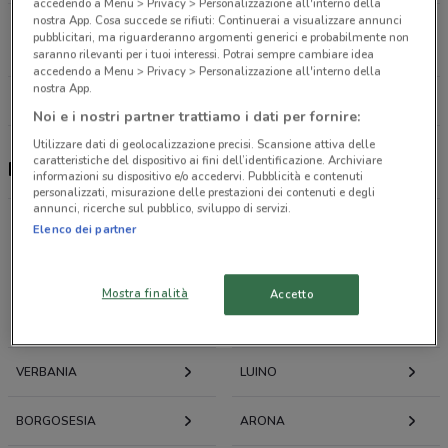
accedendo a Menu > Privacy > Personalizzazione all'interno della
nostra App. Cosa succede se rifiuti: Continuerai a visualizzare annunci
S.S. 33 Del Sempione Km.87, Snc Baveno
pubblicitari, ma riguarderanno argomenti generici e probabilmente non
26.9 km
CHIUSO
saranno rilevanti per i tuoi interessi. Potrai sempre cambiare idea
accedendo a Menu > Privacy > Personalizzazione all'interno della
nostra App.
Tutti i negozi Parafarmacia Conad
Noi e i nostri partner trattiamo i dati per fornire:
Utilizzare dati di geolocalizzazione precisi. Scansione attiva delle
caratteristiche del dispositivo ai fini dell’identificazione. Archiviare
Parafarmacia Conad, offerte e negozi
informazioni su dispositivo e/o accedervi. Pubblicità e contenuti
personalizzati, misurazione delle prestazioni dei contenuti e degli
annunci, ricerche sul pubblico, sviluppo di servizi.
Elenco dei partner
Offerte volantini e cataloghi per città nelle vicinanze
Mostra finalità
Accetto
DOMODOSSOLA
GRAVELLONA TOCE
VERBANIA
LUINO
BORGOSESIA
ARONA