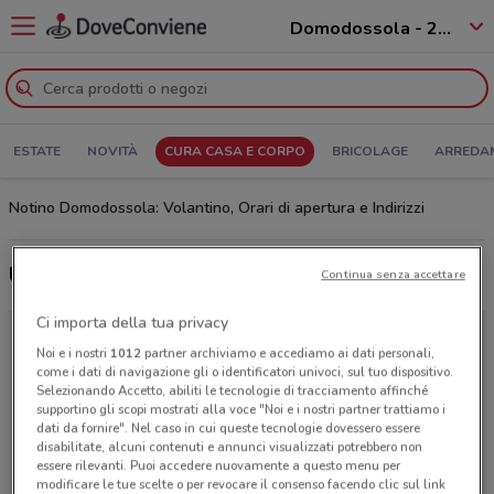
Domodossola - 28845
ESTATE
NOVITÀ
CURA CASA E CORPO
BRICOLAGE
ARREDA
Notino Domodossola: Volantino, Orari di apertura e Indirizzi
Ultime offerte del volantino Notino
Continua senza accettare
Ci importa della tua privacy
Noi e i nostri
1012
partner archiviamo e accediamo ai dati personali,
come i dati di navigazione gli o identificatori univoci, sul tuo dispositivo.
Selezionando Accetto, abiliti le tecnologie di tracciamento affinché
supportino gli scopi mostrati alla voce "Noi e i nostri partner trattiamo i
dati da fornire". Nel caso in cui queste tecnologie dovessero essere
disabilitate, alcuni contenuti e annunci visualizzati potrebbero non
essere rilevanti. Puoi accedere nuovamente a questo menu per
modificare le tue scelte o per revocare il consenso facendo clic sul link