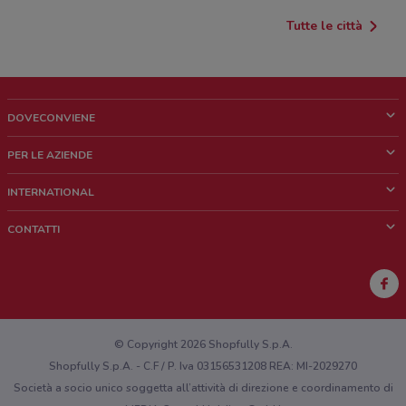
Tutte le città
DOVECONVIENE
Cos'è DoveConviene
PER LE AZIENDE
Chi siamo
Cosa facciamo
INTERNATIONAL
News e media
Richieste commerciali e marketing
Brazil
CONTATTI
Lavora con noi
Mexico
Segnalazione punto vendita
France
Segnalazione Volantino
Australia
Hai un malfunzionamento sul web o sull'app?
New Zealand
© Copyright 2026 Shopfully S.p.A.
Shopfully S.p.A. - C.F / P. Iva 03156531208 REA: MI-2029270
Società a socio unico soggetta all’attività di direzione e coordinamento di