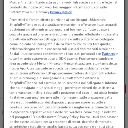
Mostra finalità in fondo alla pagina web. Tali scelte avranno effetto nel
contesto del nostro Sito web. Per maggiori informazioni, consulta
l'Informativa sulla privacy.
Privacy policy
Permettici di fornirti offerte più vicine ai tuoi bisogni: Utilizzando
Ci dispiace, al momento non abbiamo pubblicato
Shopfully/Tiendeo puoi visualizzare inserzioni e offerte per i tuoi acquisti
volantini nella tua zona. Riprova più tardi.
quotidiani più attinenti ai tuoi gusti e al tuo mondo. Tutto questo è
possibile grazie ad una serie di strumenti e analisi effettuate in base alle
tue attività all'interno dell'applicazione e sulle piattaforme collegate,
come indicato nel paragrafo 2 della Privacy Policy. Per fare questo,
abbiamo bisogno del tuo consenso sull'uso dei dati raccolti a tale fine.
Se dai il tuo consenso condivideremo i tuoi dati personali con
Partners
in
tutto il mondo attraverso l’uso di SDK esterne. Puoi sempre cambiare
Porta DoveConviene sempre con te!
idea accedendo a Menu > Privacy > Personalizzazione, all’interno della
nostra App. Cosa succede se accetti: Le inserzioni pubblicitarie che
Puoi trovare le migliori offerte dei negozi vicino a te,
visualizzerai all'interno dell’app potranno trattare di argomenti relativi
salvarle e creare la tua lista del risparmio, comodamente
dal tuo cellulare.
alla tua cronologia di navigazione su piattaforme esterne a
Shopfully/Tiendeo. Ad esempio, se un servizio a noi collegato ci informa
che hai navigato in un sito di viaggi, potremo mostrarti delle offerte a
SCARICA L’APP
tema vacanze. Inoltre, i dati sulla posizione (nel caso in cui abbia fornito
il relativo consenso) insieme alle informazioni sulle prestazioni della
rete e agli identificativi del dispositivo, possono essere raccolte e
condivisi con terze parti per comprendere e migliorare la connettività e
Negozi Notino a Domodossola
le esperienze applicative sulle delle reti wireless, come meglio indicato
nel paragrafo 13.b della nostra Privacy Policy. Inoltre, i tuoi dati possono
anche essere utilizzati per la creazione di report, ricerche di mercato,
scientifiche e statistiche, analisi basate sulla posizione e analisi delle