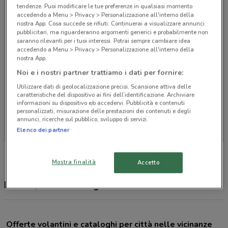
tendenze. Puoi modificare le tue preferenze in qualsiasi momento
accedendo a Menu > Privacy > Personalizzazione all'interno della
nostra App. Cosa succede se rifiuti: Continuerai a visualizzare annunci
pubblicitari, ma riguarderanno argomenti generici e probabilmente non
saranno rilevanti per i tuoi interessi. Potrai sempre cambiare idea
accedendo a Menu > Privacy > Personalizzazione all'interno della
nostra App.
Noi e i nostri partner trattiamo i dati per fornire:
Utilizzare dati di geolocalizzazione precisi. Scansione attiva delle
caratteristiche del dispositivo ai fini dell’identificazione. Archiviare
informazioni su dispositivo e/o accedervi. Pubblicità e contenuti
personalizzati, misurazione delle prestazioni dei contenuti e degli
Non ci sono negozi nelle vicinanze
annunci, ricerche sul pubblico, sviluppo di servizi.
Elenco dei partner
Mostra finalità
Accetto
Notino, offerte e negozi
Offerte volantini e cataloghi per città nelle vicinanze