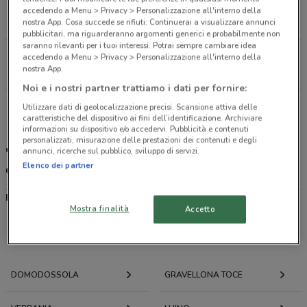
Via Alle Brughiere, 21 Crusinallo Di Omegna
accedendo a Menu > Privacy > Personalizzazione all'interno della
25.9 km
APERTO
nostra App. Cosa succede se rifiuti: Continuerai a visualizzare annunci
pubblicitari, ma riguarderanno argomenti generici e probabilmente non
saranno rilevanti per i tuoi interessi. Potrai sempre cambiare idea
Corso Garibaldi, 59 Baveno
accedendo a Menu > Privacy > Personalizzazione all'interno della
nostra App.
28 km
CHIUSO
Noi e i nostri partner trattiamo i dati per fornire:
Tutti i negozi 'A posto' Officine e Carrozzerie
Utilizzare dati di geolocalizzazione precisi. Scansione attiva delle
caratteristiche del dispositivo ai fini dell’identificazione. Archiviare
informazioni su dispositivo e/o accedervi. Pubblicità e contenuti
personalizzati, misurazione delle prestazioni dei contenuti e degli
'A posto' Officine e Carrozzerie, offerte e
annunci, ricerche sul pubblico, sviluppo di servizi.
Elenco dei partner
concessionari
Rhiag
Mostra finalità
Accetto
Offerte volantini e cataloghi per città nelle vicinanze
DOMODOSSOLA
GRAVELLONA TOCE