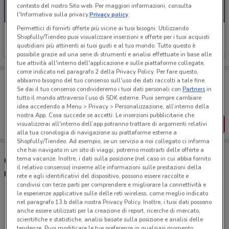
contesto del nostro Sito web. Per maggiori informazioni, consulta
l'Informativa sulla privacy.
Privacy policy
Permettici di fornirti offerte più vicine ai tuoi bisogni: Utilizzando
'A posto' Officine e Carrozzerie
Shopfully/Tiendeo puoi visualizzare inserzioni e offerte per i tuoi acquisti
quotidiani più attinenti ai tuoi gusti e al tuo mondo. Tutto questo è
23 km
possibile grazie ad una serie di strumenti e analisi effettuate in base alle
tue attività all'interno dell'applicazione e sulle piattaforme collegate,
come indicato nel paragrafo 2 della Privacy Policy. Per fare questo,
Porta DoveConviene sempre con te!
abbiamo bisogno del tuo consenso sull'uso dei dati raccolti a tale fine.
Puoi trovare le migliori offerte dei negozi vicino a te,
Se dai il tuo consenso condivideremo i tuoi dati personali con
Partners
in
salvarle e creare la tua lista del risparmio, comodamente
tutto il mondo attraverso l’uso di SDK esterne. Puoi sempre cambiare
dal tuo cellulare.
idea accedendo a Menu > Privacy > Personalizzazione, all’interno della
nostra App. Cosa succede se accetti: Le inserzioni pubblicitarie che
SCARICA L’APP
visualizzerai all'interno dell’app potranno trattare di argomenti relativi
alla tua cronologia di navigazione su piattaforme esterne a
Shopfully/Tiendeo. Ad esempio, se un servizio a noi collegato ci informa
che hai navigato in un sito di viaggi, potremo mostrarti delle offerte a
tema vacanze. Inoltre, i dati sulla posizione (nel caso in cui abbia fornito
Concessionari 'A posto' Officine e Carrozzerie
il relativo consenso) insieme alle informazioni sulle prestazioni della
nelle vicinanze
rete e agli identificativi del dispositivo, possono essere raccolte e
condivisi con terze parti per comprendere e migliorare la connettività e
le esperienze applicative sulle delle reti wireless, come meglio indicato
Via Sempione, 170 Gravellona Toce
nel paragrafo 13.b della nostra Privacy Policy. Inoltre, i tuoi dati possono
22.9 km
CHIUSO
anche essere utilizzati per la creazione di report, ricerche di mercato,
scientifiche e statistiche, analisi basate sulla posizione e analisi delle
tendenze. Puoi modificare le tue preferenze in qualsiasi momento