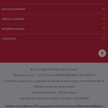
DOVECONVIENE
Cos'è DoveConviene
PER LE AZIENDE
Chi siamo
Cosa facciamo
INTERNATIONAL
News e media
Richieste commerciali e marketing
Brazil
CONTATTI
Lavora con noi
Mexico
Segnalazione punto vendita
France
Segnalazione Volantino
Australia
Hai un malfunzionamento sul web o sull'app?
New Zealand
© Copyright 2026 Shopfully S.p.A.
Shopfully S.p.A. - C.F / P. Iva 03156531208 REA: MI-2029270
Società a socio unico soggetta all’attività di direzione e coordinamento di
MEDIA Central Holding GmbH
Via Giosuè Borsi 9 - 20143 Milano
Capitale Sociale sottoscritto e versato: € 50.000,00
Termini e Condizioni
Privacy policy
Cookie policy
Informativa Beacon