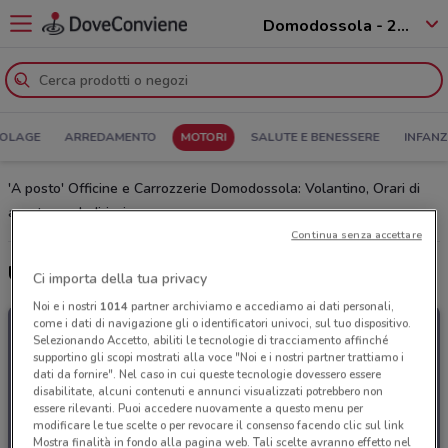
Domodossola - 28845
COLAGE
ARREDAMENTO
MOTORI
SALUTE E BENESSERE
INFANZ
'A posto' Officine e Carrozzerie Domodossola: Volantino, Orari di
apertura e Indirizzi
Continua senza accettare
Ultime offerte del volantino 'A posto' Officine e Carrozzerie
Ci importa della tua privacy
Noi e i nostri
1014
partner archiviamo e accediamo ai dati personali,
come i dati di navigazione gli o identificatori univoci, sul tuo dispositivo.
Selezionando Accetto, abiliti le tecnologie di tracciamento affinché
supportino gli scopi mostrati alla voce "Noi e i nostri partner trattiamo i
dati da fornire". Nel caso in cui queste tecnologie dovessero essere
disabilitate, alcuni contenuti e annunci visualizzati potrebbero non
essere rilevanti. Puoi accedere nuovamente a questo menu per
modificare le tue scelte o per revocare il consenso facendo clic sul link
Mostra finalità in fondo alla pagina web. Tali scelte avranno effetto nel