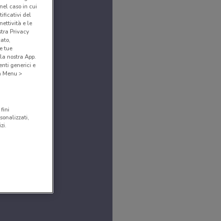
(nel caso in cui
ificativi del
ettività e le
stra Privacy
cato,
e tue
la nostra App.
nti generici e
 a Menu >
fini
sonalizzati,
zi.