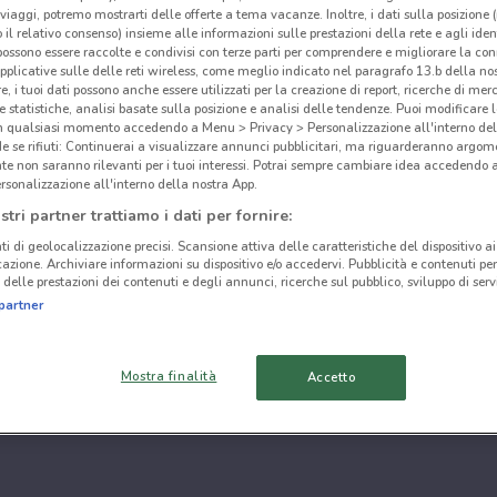
i viaggi, potremo mostrarti delle offerte a tema vacanze. Inoltre, i dati sulla posizione 
o il relativo consenso) insieme alle informazioni sulle prestazioni della rete e agli ident
 possono essere raccolte e condivisi con terze parti per comprendere e migliorare la conn
pplicative sulle delle reti wireless, come meglio indicato nel paragrafo 13.b della no
re, i tuoi dati possono anche essere utilizzati per la creazione di report, ricerche di mer
 e statistiche, analisi basate sulla posizione e analisi delle tendenze. Puoi modificare l
in qualsiasi momento accedendo a Menu > Privacy > Personalizzazione all'interno del
 se rifiuti: Continuerai a visualizzare annunci pubblicitari, ma riguarderanno argome
te non saranno rilevanti per i tuoi interessi. Potrai sempre cambiare idea accedendo
rsonalizzazione all'interno della nostra App.
stri partner trattiamo i dati per fornire:
ti di geolocalizzazione precisi. Scansione attiva delle caratteristiche del dispositivo ai 
icazione. Archiviare informazioni su dispositivo e/o accedervi. Pubblicità e contenuti per
delle prestazioni dei contenuti e degli annunci, ricerche sul pubblico, sviluppo di servi
partner
Mostra finalità
Accetto