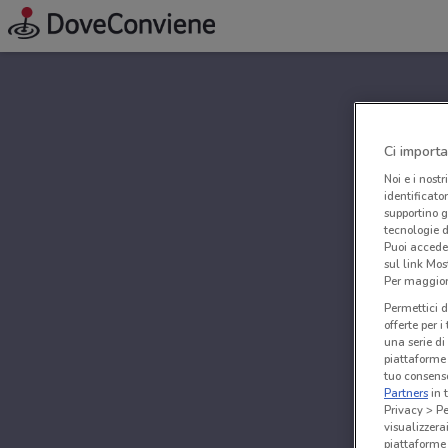
Ci importa
Noi e i nostr
identificato
supportino g
tecnologie d
Puoi accede
sul link Mos
Per maggiori
Permettici d
offerte per 
una serie di
piattaforme 
tuo consenso
Partners
in 
Privacy > Pe
visualizzera
piattaforme 