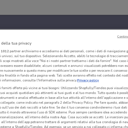
Contin
 della tua privacy
i
1012
partner archiviamo e accediamo ai dati personali, come i dati di navigazione g
ri univoci, sul tuo dispositivo. Selezionando Accetto, abiliti le tecnologie di tracciame
li scopi mostrati alla voce "Noi e i nostri partner trattiamo i dati da fornire". Nel caso 
ovessero essere disabilitate, alcuni contenuti e annunci visualizzati potrebbero non ess
re nuovamente a questo menu per modificare le tue scelte o per revocare il consenso
tra finalità in fondo alla pagina web. Tali scelte avranno effetto nel contesto del nost
 informazioni, consulta l'Informativa sulla privacy.
Privacy policy
i fornirti offerte più vicine ai tuoi bisogni: Utilizzando Shopfully/Tiendeo puoi visualizz
i tuoi acquisti quotidiani più attinenti ai tuoi gusti e al tuo mondo. Tutto questo è possi
 strumenti e analisi effettuate in base alle tue attività all'interno dell'applicazione e 
collegate, come indicato nel paragrafo 2 della Privacy Policy. Per fare questo, abbi
 sull'uso dei dati raccolti a tale fine. Se dai il tuo consenso condivideremo i tuoi dati
tutto il mondo attraverso l’uso di SDK esterne. Puoi sempre cambiare idea accedend
rsonalizzazione, all’interno della nostra App. Cosa succede se accetti: Le inserzioni pu
i all'interno dell’app potranno trattare di argomenti relativi alla tua cronologia di na
esterne a Shopfully/Tiendeo. Ad esempio, se un servizio a noi collegato ci informa ch