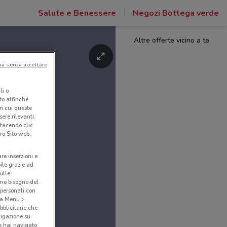
Salute e Benessere
Negozi Bottega verde
Altre offerte vicino a te
ua senza accettare
li o
nto affinché
in cui queste
ere rilevanti.
 facendo clic
ro Sito web.
are inserzioni e
bile grazie ad
sulle
amo bisogno del
 personali con
o a Menu >
bblicitarie che
vigazione su
e hai navigato