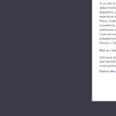
in un sito d
abbia fornit
dispositivo,
esperienze a
Policy. Inolt
scientifiche
preferenze 
Cosa succede
probabilmen
Privacy > Pe
Noi e i no
Utilizzare da
dell’identif
misurazione 
Elenco dei 