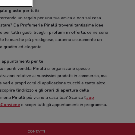
galo giusto per tutti
 cercando un regalo per una tua amica e non sai cosa
istare? Da
Profumerie Pinalli
troverai tantissime idee
o per tutti i gusti. Scegli i
profumi in offerta
, ce ne sono
tte le marche più prestigiose, saranno sicuramente un
o gradito ed elegante.
i appuntamenti per te
o i punti vendita
Pinalli
si organizzano spesso
trazioni relative ai nuovissimi prodotti in commercio, ma
 veri e propri corsi di applicazione trucchi e tanto altro.
scoprire l’indirizzo e gli
orari di apertura
della
umeria
Pinalli
più vicino a casa tua? Scarica l’
app
eConviene
e scopri tutti gli appuntamenti in programma.
CONTATTI