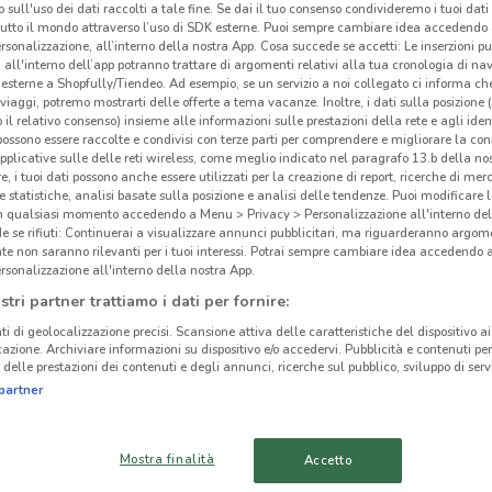
 sull'uso dei dati raccolti a tale fine. Se dai il tuo consenso condivideremo i tuoi dati
tutto il mondo attraverso l’uso di SDK esterne. Puoi sempre cambiare idea accedend
rsonalizzazione, all’interno della nostra App. Cosa succede se accetti: Le inserzioni pu
i all'interno dell’app potranno trattare di argomenti relativi alla tua cronologia di na
esterne a Shopfully/Tiendeo. Ad esempio, se un servizio a noi collegato ci informa ch
i viaggi, potremo mostrarti delle offerte a tema vacanze. Inoltre, i dati sulla posizione 
ato volantini nella tua zona. Riprova più tardi.
o il relativo consenso) insieme alle informazioni sulle prestazioni della rete e agli ident
 possono essere raccolte e condivisi con terze parti per comprendere e migliorare la conn
pplicative sulle delle reti wireless, come meglio indicato nel paragrafo 13.b della no
re, i tuoi dati possono anche essere utilizzati per la creazione di report, ricerche di mer
 e statistiche, analisi basate sulla posizione e analisi delle tendenze. Puoi modificare l
in qualsiasi momento accedendo a Menu > Privacy > Personalizzazione all'interno del
 se rifiuti: Continuerai a visualizzare annunci pubblicitari, ma riguarderanno argome
te non saranno rilevanti per i tuoi interessi. Potrai sempre cambiare idea accedendo
Pin
cinanze
rsonalizzazione all'interno della nostra App.
stri partner trattiamo i dati per fornire:
Prof
VERBANIA
LUINO
ti di geolocalizzazione precisi. Scansione attiva delle caratteristiche del dispositivo ai 
cosme
icazione. Archiviare informazioni su dispositivo e/o accedervi. Pubblicità e contenuti per
delle prestazioni dei contenuti e degli annunci, ricerche sul pubblico, sviluppo di servi
Ligu
DORMELLETTO
BORGOMANERO
partner
tutti
Scopr
CASTELLETTO
DAVERIO
news
Mostra finalità
Accetto
SOPRA TICINO
aggio