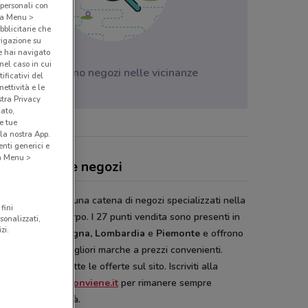
 personali con
o a Menu >
bblicitarie che
vigazione su
e hai navigato
(nel caso in cui
Non ci sono negozi nelle vicinanze
ificativi del
ettività e le
stra Privacy
cato,
e tue
la nostra App.
nti generici e
 a Menu >
alli, offerte e negozi
umerie Pinalli
è una catena di negozi specializzati nella
fini
si e cura del corpo. I 27 punti vendita sono presenti in
sonalizzati,
zi.
ria, Emilia Romagna, Lombardia
e
Piemonte
e offrono
 i prodotti delle migliori marche a prezzi convenienti.
i il catalogo e tutte le offerte sul sito. Iscriviti alla
letter di DoveConviene.it
per rimanere sempre
rnato sulle novità.