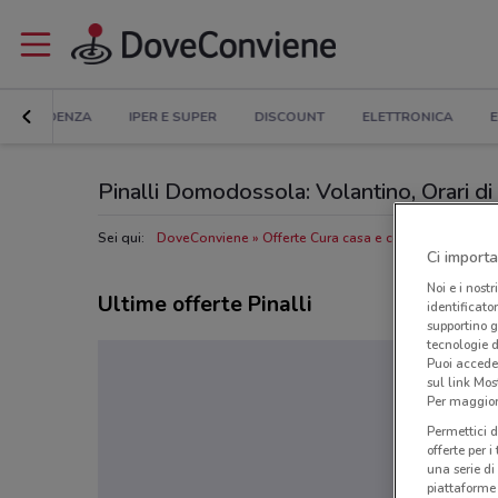
IN EVIDENZA
IPER E SUPER
DISCOUNT
ELETTRONICA
E
Pinalli Domodossola: Volantino, Orari di 
Sei qui:
DoveConviene
Offerte Cura casa e corpo a Domodo
Ci importa
Noi e i nostr
Ultime offerte Pinalli
identificato
supportino g
tecnologie d
Puoi accede
sul link Mos
Per maggiori
Permettici d
offerte per 
una serie di
piattaforme 