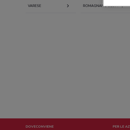
VARESE
ROMAGNANO SESIA
DOVECONVIENE
PER LE A