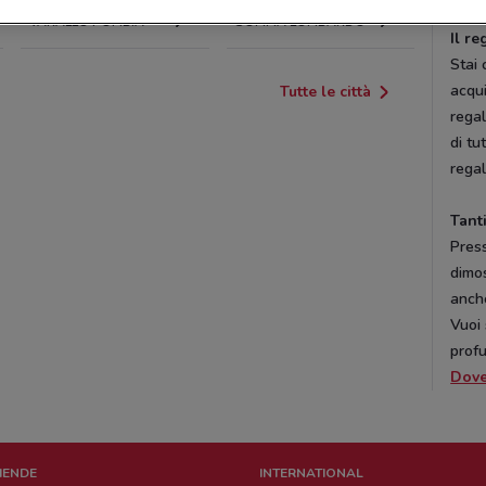
VARALLO POMBIA
SOMMA LOMBARDO
Il re
Stai
acqu
Tutte le città
regal
di tu
regal
Tant
Press
dimos
anche
Vuoi 
prof
Dov
ZIENDE
INTERNATIONAL