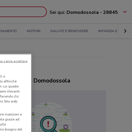
Sei qui:
Domodossola - 28845
DAMENTO
MOTORI
SALUTE E BENESSERE
INFANZIA E GIOCHI
ua senza accettare
li o
ozi Pinalli a Domodossola
nto affinché
in cui queste
ere rilevanti.
 facendo clic
ro Sito web.
are inserzioni e
bile grazie ad
sulle
amo bisogno del