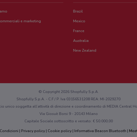
iamo
Brazil
commerciali e marketing
Mexico
France
Australia
New Zealand
© Copyright 2026 Shopfully S.p.A.
Shopfully S.p.A. - C.F / P. Iva 03156531208 REA: MI-2029270
cio unico soggetta all’attività di direzione e coordinamento di MEDIA Central
Via Giosuè Borsi 9 - 20143 Milano
Capitale Sociale sottoscritto e versato: € 50.000,00
 Condizioni
Privacy policy
Cookie policy
Informativa Beacon Bluetooth
Most