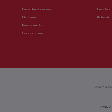
Cos'è DoveConviene
Cosa facc
Chi siamo
Richieste 
News e media
Lavora con noi
Società a so
Termini e