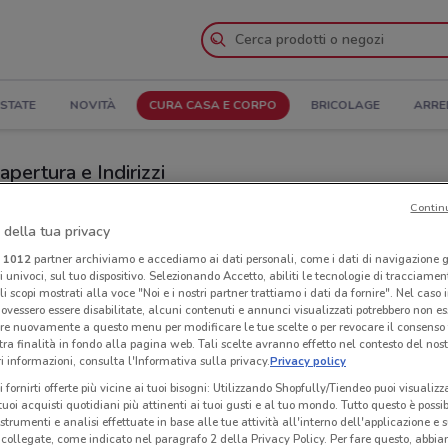
STATE
NOVITÀ
CURA CASA E CORPO
BRICOLAGE
ARRE
apertura e Indirizzi
Contin
ssola
Negozi Pinalli a Domodossola
 della tua privacy
i
1012
partner archiviamo e accediamo ai dati personali, come i dati di navigazione g
Neg
ri univoci, sul tuo dispositivo. Selezionando Accetto, abiliti le tecnologie di tracciame
li scopi mostrati alla voce "Noi e i nostri partner trattiamo i dati da fornire". Nel caso 
ovessero essere disabilitate, alcuni contenuti e annunci visualizzati potrebbero non ess
re nuovamente a questo menu per modificare le tue scelte o per revocare il consenso
tra finalità in fondo alla pagina web. Tali scelte avranno effetto nel contesto del nost
 informazioni, consulta l'Informativa sulla privacy.
Privacy policy
i fornirti offerte più vicine ai tuoi bisogni: Utilizzando Shopfully/Tiendeo puoi visualizz
i tuoi acquisti quotidiani più attinenti ai tuoi gusti e al tuo mondo. Tutto questo è possi
 strumenti e analisi effettuate in base alle tue attività all'interno dell'applicazione e 
collegate, come indicato nel paragrafo 2 della Privacy Policy. Per fare questo, abbi