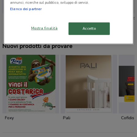
annunci, ricerche sul pubblico, sviluppo di servizi.
Elenco dei partner
Upim
PittaRosso
PittaRo
Mostra finalità
Accetto
Nuovi prodotti da provare
Foxy
Pali
Cofidis