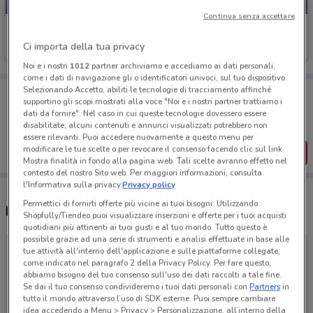
Continua senza accettare
Golden Point
Ci importa della tua privacy
Scade il 31/08
35.4 km
Noi e i nostri
1012
partner archiviamo e accediamo ai dati personali,
come i dati di navigazione gli o identificatori univoci, sul tuo dispositivo.
Selezionando Accetto, abiliti le tecnologie di tracciamento affinché
Porta DoveConviene sempre con te!
supportino gli scopi mostrati alla voce "Noi e i nostri partner trattiamo i
Puoi trovare le migliori offerte dei negozi vicino a te,
dati da fornire". Nel caso in cui queste tecnologie dovessero essere
salvarle e creare la tua lista del risparmio, comodamente
disabilitate, alcuni contenuti e annunci visualizzati potrebbero non
dal tuo cellulare.
essere rilevanti. Puoi accedere nuovamente a questo menu per
modificare le tue scelte o per revocare il consenso facendo clic sul link
SCARICA L’APP
Mostra finalità in fondo alla pagina web. Tali scelte avranno effetto nel
contesto del nostro Sito web. Per maggiori informazioni, consulta
l'Informativa sulla privacy.
Privacy policy
Permettici di fornirti offerte più vicine ai tuoi bisogni: Utilizzando
Negozi Golden Point a Domodossola
Shopfully/Tiendeo puoi visualizzare inserzioni e offerte per i tuoi acquisti
quotidiani più attinenti ai tuoi gusti e al tuo mondo. Tutto questo è
possibile grazie ad una serie di strumenti e analisi effettuate in base alle
tue attività all'interno dell'applicazione e sulle piattaforme collegate,
come indicato nel paragrafo 2 della Privacy Policy. Per fare questo,
abbiamo bisogno del tuo consenso sull'uso dei dati raccolti a tale fine.
Se dai il tuo consenso condivideremo i tuoi dati personali con
Partners
in
tutto il mondo attraverso l’uso di SDK esterne. Puoi sempre cambiare
idea accedendo a Menu > Privacy > Personalizzazione, all’interno della