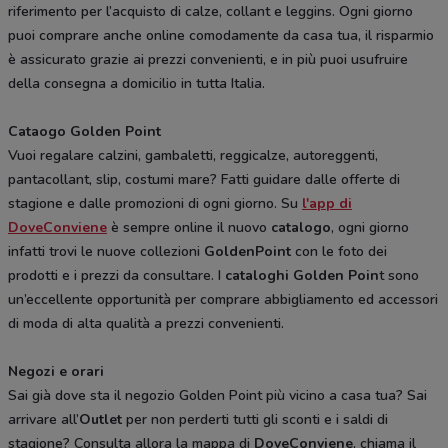
riferimento per l’acquisto di calze, collant e leggins. Ogni giorno
puoi comprare anche online comodamente da casa tua, il risparmio
è assicurato grazie ai prezzi convenienti, e in più puoi usufruire
della consegna a domicilio in tutta Italia.
Cataogo Golden Point
Vuoi regalare calzini, gambaletti, reggicalze, autoreggenti,
pantacollant, slip, costumi mare? Fatti guidare dalle offerte di
stagione e dalle promozioni di ogni giorno. Su
l'app di
DoveConviene
è sempre online il nuovo
catalogo
, ogni giorno
infatti trovi le nuove collezioni
GoldenPoint
con le foto dei
prodotti e i prezzi da consultare. I
cataloghi Golden Poin
t sono
un’eccellente opportunità per comprare abbigliamento ed accessori
di moda di alta qualità a prezzi convenienti.
Negozi e orari
Sai già dove sta il negozio Golden Point più vicino a casa tua? Sai
arrivare all’
Outlet
per non perderti tutti gli sconti e i saldi di
stagione? Consulta allora la mappa di
DoveConviene
, chiama il