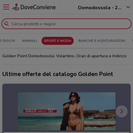
Domodossola - 28845
E GIOCHI
ANIMALI
SPORT E MODA
BANCHE E ASSICURAZIONI
Golden Point Domodossola: Volantino, Orari di apertura e Indirizzi
Ultime offerte del catalogo Golden Point