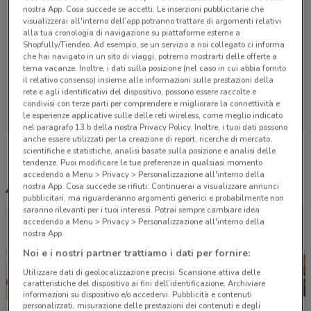
nostra App. Cosa succede se accetti: Le inserzioni pubblicitarie che
visualizzerai all'interno dell’app potranno trattare di argomenti relativi
alla tua cronologia di navigazione su piattaforme esterne a
Shopfully/Tiendeo. Ad esempio, se un servizio a noi collegato ci informa
che hai navigato in un sito di viaggi, potremo mostrarti delle offerte a
tema vacanze. Inoltre, i dati sulla posizione (nel caso in cui abbia fornito
il relativo consenso) insieme alle informazioni sulle prestazioni della
rete e agli identificativi del dispositivo, possono essere raccolte e
Non ci sono negozi nelle vicinanze
condivisi con terze parti per comprendere e migliorare la connettività e
le esperienze applicative sulle delle reti wireless, come meglio indicato
nel paragrafo 13.b della nostra Privacy Policy. Inoltre, i tuoi dati possono
anche essere utilizzati per la creazione di report, ricerche di mercato,
scientifiche e statistiche, analisi basate sulla posizione e analisi delle
tendenze. Puoi modificare le tue preferenze in qualsiasi momento
accedendo a Menu > Privacy > Personalizzazione all'interno della
Altri volantini nelle vicinanze
nostra App. Cosa succede se rifiuti: Continuerai a visualizzare annunci
pubblicitari, ma riguarderanno argomenti generici e probabilmente non
saranno rilevanti per i tuoi interessi. Potrai sempre cambiare idea
accedendo a Menu > Privacy > Personalizzazione all'interno della
nostra App.
Noi e i nostri partner trattiamo i dati per fornire:
Utilizzare dati di geolocalizzazione precisi. Scansione attiva delle
caratteristiche del dispositivo ai fini dell’identificazione. Archiviare
informazioni su dispositivo e/o accedervi. Pubblicità e contenuti
personalizzati, misurazione delle prestazioni dei contenuti e degli