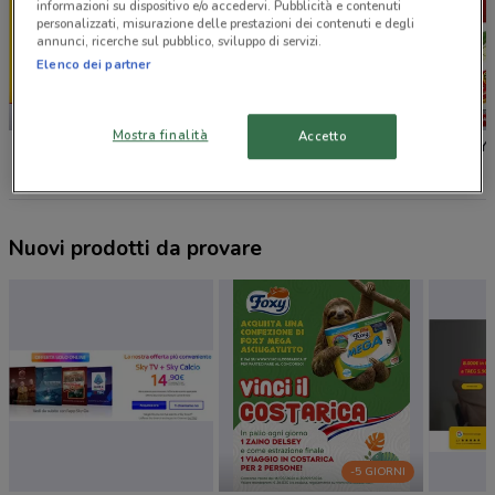
informazioni su dispositivo e/o accedervi. Pubblicità e contenuti
personalizzati, misurazione delle prestazioni dei contenuti e degli
annunci, ricerche sul pubblico, sviluppo di servizi.
Elenco dei partner
NUOVO
NUOVO
Mostra finalità
Accetto
PENNY
PENNY
PENNY
Nuovi prodotti da provare
-5 GIORNI