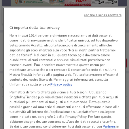
Todis
Continua senza accettare
Scade il 16/08
1.2 km
Ci importa della tua privacy
Noi e i nostri
1014
partner archiviamo e accediamo ai dati personali,
Porta DoveConviene sempre con te!
come i dati di navigazione gli o identificatori univoci, sul tuo dispositivo.
Puoi trovare le migliori offerte dei negozi vicino a te,
Selezionando Accetto, abiliti le tecnologie di tracciamento affinché
salvarle e creare la tua lista del risparmio, comodamente
supportino gli scopi mostrati alla voce "Noi e i nostri partner trattiamo i
dal tuo cellulare.
dati da fornire". Nel caso in cui queste tecnologie dovessero essere
disabilitate, alcuni contenuti e annunci visualizzati potrebbero non
SCARICA L’APP
essere rilevanti. Puoi accedere nuovamente a questo menu per
modificare le tue scelte o per revocare il consenso facendo clic sul link
Mostra finalità in fondo alla pagina web. Tali scelte avranno effetto nel
contesto del nostro Sito web. Per maggiori informazioni, consulta
l'Informativa sulla privacy.
Privacy policy
Orari e Negozi Todis
Permettici di fornirti offerte più vicine ai tuoi bisogni: Utilizzando
Shopfully/Tiendeo puoi visualizzare inserzioni e offerte per i tuoi acquisti
quotidiani più attinenti ai tuoi gusti e al tuo mondo. Tutto questo è
Piazzale Delle Medaglie D’Oro, 58 Roma
possibile grazie ad una serie di strumenti e analisi effettuate in base alle
1.2 km
APERTO
tue attività all'interno dell'applicazione e sulle piattaforme collegate,
come indicato nel paragrafo 2 della Privacy Policy. Per fare questo,
abbiamo bisogno del tuo consenso sull'uso dei dati raccolti a tale fine.
Via Trionfale 7110 Roma
Se dai il tuo consenso condivideremo i tuoi dati personali con
Partners
in