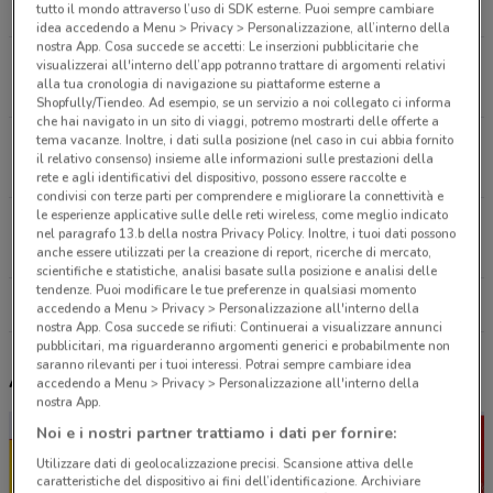
1.4 km
APERTO
tutto il mondo attraverso l’uso di SDK esterne. Puoi sempre cambiare
idea accedendo a Menu > Privacy > Personalizzazione, all’interno della
nostra App. Cosa succede se accetti: Le inserzioni pubblicitarie che
Via Flaminia 320 Roma
visualizzerai all'interno dell’app potranno trattare di argomenti relativi
alla tua cronologia di navigazione su piattaforme esterne a
1.5 km
APERTO
Shopfully/Tiendeo. Ad esempio, se un servizio a noi collegato ci informa
che hai navigato in un sito di viaggi, potremo mostrarti delle offerte a
tema vacanze. Inoltre, i dati sulla posizione (nel caso in cui abbia fornito
Via Città Della Pieve 62 Roma
il relativo consenso) insieme alle informazioni sulle prestazioni della
2 km
APERTO
rete e agli identificativi del dispositivo, possono essere raccolte e
condivisi con terze parti per comprendere e migliorare la connettività e
le esperienze applicative sulle delle reti wireless, come meglio indicato
Via Di San Tommaso D'Aquino, 114 Roma
nel paragrafo 13.b della nostra Privacy Policy. Inoltre, i tuoi dati possono
2.1 km
APERTO
anche essere utilizzati per la creazione di report, ricerche di mercato,
scientifiche e statistiche, analisi basate sulla posizione e analisi delle
tendenze. Puoi modificare le tue preferenze in qualsiasi momento
Tutti i negozi Todis
accedendo a Menu > Privacy > Personalizzazione all'interno della
nostra App. Cosa succede se rifiuti: Continuerai a visualizzare annunci
pubblicitari, ma riguarderanno argomenti generici e probabilmente non
saranno rilevanti per i tuoi interessi. Potrai sempre cambiare idea
Altri volantini nelle vicinanze
accedendo a Menu > Privacy > Personalizzazione all'interno della
nostra App.
Noi e i nostri partner trattiamo i dati per fornire:
Utilizzare dati di geolocalizzazione precisi. Scansione attiva delle
caratteristiche del dispositivo ai fini dell’identificazione. Archiviare