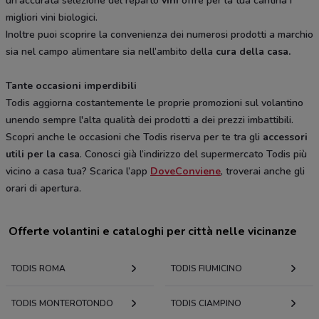
un’accurata selezione del reparto
vini
offre per la tua cantina i
migliori vini biologici.
Inoltre puoi scoprire la convenienza dei numerosi prodotti a marchio
sia nel campo alimentare sia nell’ambito della
cura della casa.
Tante occasioni imperdibili
Todis aggiorna costantemente le proprie promozioni sul volantino
unendo sempre l'alta qualità dei prodotti a dei prezzi imbattibili.
Scopri anche le occasioni che Todis riserva per te tra gli
accessori
utili per la casa
. Conosci già l’indirizzo del supermercato Todis più
vicino a casa tua? Scarica l’app
DoveConviene
, troverai anche gli
orari di apertura.
Offerte volantini e cataloghi per città nelle vicinanze
TODIS ROMA
TODIS FIUMICINO
TODIS MONTEROTONDO
TODIS CIAMPINO