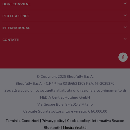
DOVECONVIENE
Cos'è DoveConviene
PER LE AZIENDE
Chi siamo
Cosa facciamo
INTERNATIONAL
News e media
Richieste commerciali e marketing
Brazil
CONTATTI
Lavora con noi
Mexico
Segnalazione punto vendita
France
Segnalazione Volantino
Australia
Hai un malfunzionamento sul web o sull'app?
New Zealand
© Copyright 2026 Shopfully S.p.A.
Shopfully S.p.A. - C.F / P. Iva 03156531208 REA: MI-2029270
Società a socio unico soggetta all’attività di direzione e coordinamento di
MEDIA Central Holding GmbH
Via Giosuè Borsi 9 - 20143 Milano
Capitale Sociale sottoscritto e versato: € 50.000,00
Termini e Condizioni
Privacy policy
Cookie policy
Informativa Beacon
Bluetooth
Mostra finalità