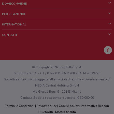
DOVECONVIENE
Cos'è DoveConviene
PER LE AZIENDE
Chi siamo
Cosa facciamo
INTERNATIONAL
News e media
Richieste commerciali e marketing
Brazil
CONTATTI
Lavora con noi
Mexico
Segnalazione punto vendita
France
Segnalazione Volantino
Australia
Hai un malfunzionamento sul web o sull'app?
New Zealand
© Copyright 2026 Shopfully S.p.A.
Shopfully S.p.A. - C.F / P. Iva 03156531208 REA: MI-2029270
Società a socio unico soggetta all’attività di direzione e coordinamento di
MEDIA Central Holding GmbH
Via Giosuè Borsi 9 - 20143 Milano
Capitale Sociale sottoscritto e versato: € 50.000,00
Termini e Condizioni
Privacy policy
Cookie policy
Informativa Beacon
Bluetooth
Mostra finalità