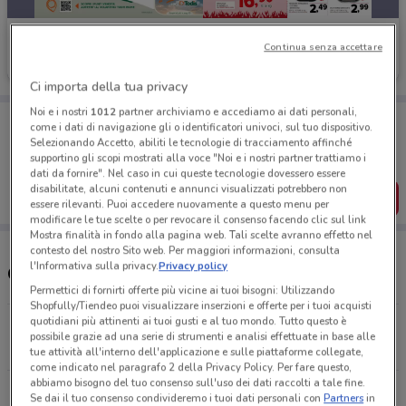
Todis
Continua senza accettare
Scade il 16/08
1.2 km
Ci importa della tua privacy
Noi e i nostri
1012
partner archiviamo e accediamo ai dati personali,
Porta DoveConviene sempre con te!
come i dati di navigazione gli o identificatori univoci, sul tuo dispositivo.
Puoi trovare le migliori offerte dei negozi vicino a te,
Selezionando Accetto, abiliti le tecnologie di tracciamento affinché
salvarle e creare la tua lista del risparmio, comodamente
supportino gli scopi mostrati alla voce "Noi e i nostri partner trattiamo i
dal tuo cellulare.
dati da fornire". Nel caso in cui queste tecnologie dovessero essere
disabilitate, alcuni contenuti e annunci visualizzati potrebbero non
SCARICA L’APP
essere rilevanti. Puoi accedere nuovamente a questo menu per
modificare le tue scelte o per revocare il consenso facendo clic sul link
Mostra finalità in fondo alla pagina web. Tali scelte avranno effetto nel
contesto del nostro Sito web. Per maggiori informazioni, consulta
l'Informativa sulla privacy.
Privacy policy
Orari e Negozi Todis
Permettici di fornirti offerte più vicine ai tuoi bisogni: Utilizzando
Shopfully/Tiendeo puoi visualizzare inserzioni e offerte per i tuoi acquisti
quotidiani più attinenti ai tuoi gusti e al tuo mondo. Tutto questo è
Piazzale Delle Medaglie D’Oro, 58 Roma
possibile grazie ad una serie di strumenti e analisi effettuate in base alle
1.2 km
APERTO
tue attività all'interno dell'applicazione e sulle piattaforme collegate,
come indicato nel paragrafo 2 della Privacy Policy. Per fare questo,
abbiamo bisogno del tuo consenso sull'uso dei dati raccolti a tale fine.
Via Trionfale 7110 Roma
Se dai il tuo consenso condivideremo i tuoi dati personali con
Partners
in