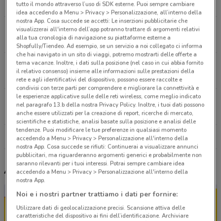
1.4 km
APERTO
tutto il mondo attraverso l’uso di SDK esterne. Puoi sempre cambiare
idea accedendo a Menu > Privacy > Personalizzazione, all’interno della
nostra App. Cosa succede se accetti: Le inserzioni pubblicitarie che
Via Flaminia 320 Roma
visualizzerai all'interno dell’app potranno trattare di argomenti relativi
alla tua cronologia di navigazione su piattaforme esterne a
1.5 km
APERTO
Shopfully/Tiendeo. Ad esempio, se un servizio a noi collegato ci informa
che hai navigato in un sito di viaggi, potremo mostrarti delle offerte a
tema vacanze. Inoltre, i dati sulla posizione (nel caso in cui abbia fornito
Via Città Della Pieve 62 Roma
il relativo consenso) insieme alle informazioni sulle prestazioni della
2 km
APERTO
rete e agli identificativi del dispositivo, possono essere raccolte e
condivisi con terze parti per comprendere e migliorare la connettività e
le esperienze applicative sulle delle reti wireless, come meglio indicato
Via Di San Tommaso D'Aquino, 114 Roma
nel paragrafo 13.b della nostra Privacy Policy. Inoltre, i tuoi dati possono
2.1 km
APERTO
anche essere utilizzati per la creazione di report, ricerche di mercato,
scientifiche e statistiche, analisi basate sulla posizione e analisi delle
tendenze. Puoi modificare le tue preferenze in qualsiasi momento
Tutti i negozi Todis
accedendo a Menu > Privacy > Personalizzazione all'interno della
nostra App. Cosa succede se rifiuti: Continuerai a visualizzare annunci
pubblicitari, ma riguarderanno argomenti generici e probabilmente non
saranno rilevanti per i tuoi interessi. Potrai sempre cambiare idea
Altri volantini nelle vicinanze
accedendo a Menu > Privacy > Personalizzazione all'interno della
nostra App.
Noi e i nostri partner trattiamo i dati per fornire:
Utilizzare dati di geolocalizzazione precisi. Scansione attiva delle
caratteristiche del dispositivo ai fini dell’identificazione. Archiviare