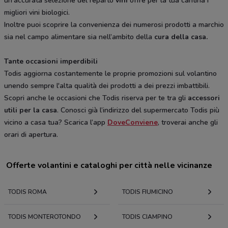
un’accurata selezione del reparto
vini
offre per la tua cantina i
migliori vini biologici.
Inoltre puoi scoprire la convenienza dei numerosi prodotti a marchio
sia nel campo alimentare sia nell’ambito della
cura della casa.
Tante occasioni imperdibili
Todis aggiorna costantemente le proprie promozioni sul volantino
unendo sempre l'alta qualità dei prodotti a dei prezzi imbattibili.
Scopri anche le occasioni che Todis riserva per te tra gli
accessori
utili per la casa
. Conosci già l’indirizzo del supermercato Todis più
vicino a casa tua? Scarica l’app
DoveConviene
, troverai anche gli
orari di apertura.
Offerte volantini e cataloghi per città nelle vicinanze
TODIS ROMA
TODIS FIUMICINO
TODIS MONTEROTONDO
TODIS CIAMPINO