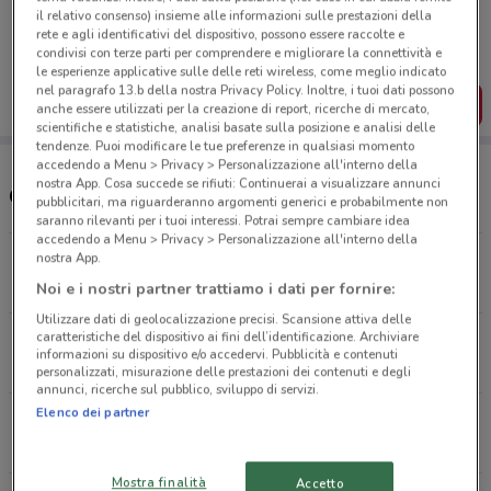
Porta DoveConviene sempre con te!
il relativo consenso) insieme alle informazioni sulle prestazioni della
Puoi trovare le migliori offerte dei negozi vicino a te,
rete e agli identificativi del dispositivo, possono essere raccolte e
salvarle e creare la tua lista del risparmio, comodamente
condivisi con terze parti per comprendere e migliorare la connettività e
dal tuo cellulare.
le esperienze applicative sulle delle reti wireless, come meglio indicato
nel paragrafo 13.b della nostra Privacy Policy. Inoltre, i tuoi dati possono
SCARICA L’APP
anche essere utilizzati per la creazione di report, ricerche di mercato,
scientifiche e statistiche, analisi basate sulla posizione e analisi delle
tendenze. Puoi modificare le tue preferenze in qualsiasi momento
accedendo a Menu > Privacy > Personalizzazione all'interno della
nostra App. Cosa succede se rifiuti: Continuerai a visualizzare annunci
Orari e supermercati Bennet
pubblicitari, ma riguarderanno argomenti generici e probabilmente non
saranno rilevanti per i tuoi interessi. Potrai sempre cambiare idea
accedendo a Menu > Privacy > Personalizzazione all'interno della
Via Tonale, 101 Albano Sant'alessandro
nostra App.
13.8 km
CHIUSO
Noi e i nostri partner trattiamo i dati per fornire:
Utilizzare dati di geolocalizzazione precisi. Scansione attiva delle
caratteristiche del dispositivo ai fini dell’identificazione. Archiviare
via Milano, 7 Vaprio D'adda
informazioni su dispositivo e/o accedervi. Pubblicità e contenuti
15 km
CHIUSO
personalizzati, misurazione delle prestazioni dei contenuti e degli
annunci, ricerche sul pubblico, sviluppo di servizi.
Elenco dei partner
S.S. Soncinese, 498 Romano Di Lombardia
21 km
CHIUSO
Mostra finalità
Accetto