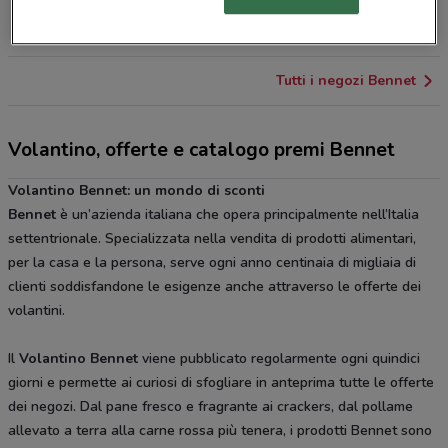
Via Casati, 28 Casatenovo
23.7 km
CHIUSO
Tutti i negozi Bennet
Volantino, offerte e catalogo premi Bennet
Volantino Bennet: un mondo di sconti
Bennet
è un’azienda italiana che opera principalmente nell’Italia
settentrionale. Specializzata nella vendita di prodotti alimentari,
per la casa e la persona, serve ogni anno centinaia di migliaia di
clienti soddisfandone le esigenze anche attraverso le offerte dei
volantini.
Il
Volantino Bennet
viene pubblicato regolarmente ogni quindici
giorni e permette ai curiosi di sfogliare in anteprima tutte le offerte
dei negozi. Dal pane fresco e fragrante ai crackers, dal pollame
allevato a terra alla carne rossa più tenera, i prodotti Bennet sono