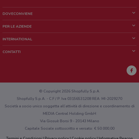
DOVECONVIENE
Cos'è DoveConviene
PER LE AZIENDE
Chi siamo
Cosa facciamo
INTERNATIONAL
News e media
Richieste commerciali e marketing
Brazil
CONTATTI
Lavora con noi
Mexico
Segnalazione punto vendita
France
Segnalazione Volantino
Australia
Hai un malfunzionamento sul web o sull'app?
New Zealand
© Copyright 2026 Shopfully S.p.A.
Shopfully S.p.A. - C.F / P. Iva 03156531208 REA: MI-2029270
Società a socio unico soggetta all’attività di direzione e coordinamento di
MEDIA Central Holding GmbH
Via Giosuè Borsi 9 - 20143 Milano
Capitale Sociale sottoscritto e versato: € 50.000,00
Termini e Condizioni
Privacy policy
Cookie policy
Informativa Beacon