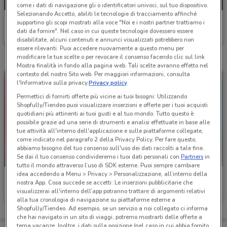
come i dati di navigazione gli o identificatori univoci, sul tuo dispositivo.
Selezionando Accetto, abiliti le tecnologie di tracciamento affinché
Bennet
supportino gli scopi mostrati alla voce "Noi e i nostri partner trattiamo i
dati da fornire". Nel caso in cui queste tecnologie dovessero essere
Scade il 19/08
13.8 km
disabilitate, alcuni contenuti e annunci visualizzati potrebbero non
essere rilevanti. Puoi accedere nuovamente a questo menu per
modificare le tue scelte o per revocare il consenso facendo clic sul link
Mostra finalità in fondo alla pagina web. Tali scelte avranno effetto nel
contesto del nostro Sito web. Per maggiori informazioni, consulta
l'Informativa sulla privacy.
Privacy policy
Permettici di fornirti offerte più vicine ai tuoi bisogni: Utilizzando
Shopfully/Tiendeo puoi visualizzare inserzioni e offerte per i tuoi acquisti
quotidiani più attinenti ai tuoi gusti e al tuo mondo. Tutto questo è
possibile grazie ad una serie di strumenti e analisi effettuate in base alle
tue attività all'interno dell'applicazione e sulle piattaforme collegate,
come indicato nel paragrafo 2 della Privacy Policy. Per fare questo,
abbiamo bisogno del tuo consenso sull'uso dei dati raccolti a tale fine.
Se dai il tuo consenso condivideremo i tuoi dati personali con
Partners
in
-3 GIORNI
tutto il mondo attraverso l’uso di SDK esterne. Puoi sempre cambiare
idea accedendo a Menu > Privacy > Personalizzazione, all’interno della
Bennet
Bennet
nostra App. Cosa succede se accetti: Le inserzioni pubblicitarie che
visualizzerai all'interno dell’app potranno trattare di argomenti relativi
Scade mercoledì
13.8 km
Scade il 16/09
15 km
alla tua cronologia di navigazione su piattaforme esterne a
Shopfully/Tiendeo. Ad esempio, se un servizio a noi collegato ci informa
che hai navigato in un sito di viaggi, potremo mostrarti delle offerte a
tema vacanze. Inoltre, i dati sulla posizione (nel caso in cui abbia fornito