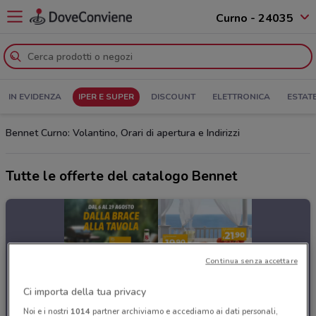
Curno - 24035
IN EVIDENZA
IPER E SUPER
DISCOUNT
ELETTRONICA
ESTAT
Bennet Curno: Volantino, Orari di apertura e Indirizzi
Tutte le offerte del catalogo Bennet
Continua senza accettare
Ci importa della tua privacy
Noi e i nostri
1014
partner archiviamo e accediamo ai dati personali,