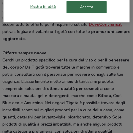
marche e dal
valore biologico
, sono presenti nei punti vendita
Mostra finalità
Accetto
sempre a prezzi imbattibili. Inizia con gli acquisti intelligenti con gli
incredibili sconti e le occasioni di risparmio delle promozioni Tigotà.
Scopri tutte le offerte per il risparmio sul sito
DoveConviene.it
,
potrai sfogliare il volantino Tigotà con tutte le
promozioni sempre
aggiornate.
Offerte sempre nuove
Cerchi un prodotto specifico per la cura del viso o per il
benessere
del corpo
? Da Tigotà troverai tutte le marche in commercio e
potrai consultarti con il personale per ricevere consigli sulle tue
esigenze. L'assortimento molto ampio di tantissimi prodotti,
comprende soluzioni di
ottima qualità per cosmetici
come
mascara
e matita, gel e
detergenti
, marche come
Bilboa
, Cool
Blue deo e Amuchina. Nei negozi Tigotà è possibile trovare degli
incredibili sconti sui migliori prodotti per la cura della casa, come
guanti
, detersivi per lavastoviglie, bicarbonato,
detersivo Sole
,
prodotti di qualità a prezzi imbattibili, ma anche migliori prodotti
nella categoria profumeria, con soluzioni di ottima qualità!