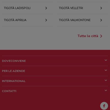
TIGOTÀ LADISPOLI
TIGOTÀ VELLETRI
TIGOTÀ APRILIA
TIGOTÀ VALMONTONE
Tutte le città
DOVECONVIENE
Cos'è DoveConviene
PER LE AZIENDE
Chi siamo
Cosa facciamo
INTERNATIONAL
News e media
Richieste commerciali e marketing
Brazil
CONTATTI
Lavora con noi
Mexico
Segnalazione punto vendita
France
Segnalazione Volantino