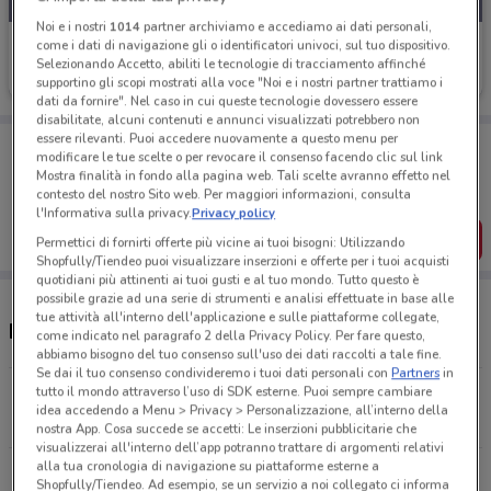
Noi e i nostri
1014
partner archiviamo e accediamo ai dati personali,
Tigotà
come i dati di navigazione gli o identificatori univoci, sul tuo dispositivo.
Selezionando Accetto, abiliti le tecnologie di tracciamento affinché
Scade il 31/08
4.3 km
supportino gli scopi mostrati alla voce "Noi e i nostri partner trattiamo i
dati da fornire". Nel caso in cui queste tecnologie dovessero essere
disabilitate, alcuni contenuti e annunci visualizzati potrebbero non
essere rilevanti. Puoi accedere nuovamente a questo menu per
Porta DoveConviene sempre con te!
modificare le tue scelte o per revocare il consenso facendo clic sul link
Puoi trovare le migliori offerte dei negozi vicino a te,
Mostra finalità in fondo alla pagina web. Tali scelte avranno effetto nel
salvarle e creare la tua lista del risparmio, comodamente
contesto del nostro Sito web. Per maggiori informazioni, consulta
dal tuo cellulare.
l'Informativa sulla privacy.
Privacy policy
SCARICA L’APP
Permettici di fornirti offerte più vicine ai tuoi bisogni: Utilizzando
Shopfully/Tiendeo puoi visualizzare inserzioni e offerte per i tuoi acquisti
quotidiani più attinenti ai tuoi gusti e al tuo mondo. Tutto questo è
possibile grazie ad una serie di strumenti e analisi effettuate in base alle
tue attività all'interno dell'applicazione e sulle piattaforme collegate,
Negozi Tigotà nelle vicinanze
come indicato nel paragrafo 2 della Privacy Policy. Per fare questo,
abbiamo bisogno del tuo consenso sull'uso dei dati raccolti a tale fine.
Se dai il tuo consenso condivideremo i tuoi dati personali con
Partners
in
tutto il mondo attraverso l’uso di SDK esterne. Puoi sempre cambiare
Via Dei Monti Di Primavalle, 117 Roma
idea accedendo a Menu > Privacy > Personalizzazione, all’interno della
4.3 km
CHIUSO
nostra App. Cosa succede se accetti: Le inserzioni pubblicitarie che
visualizzerai all'interno dell’app potranno trattare di argomenti relativi
alla tua cronologia di navigazione su piattaforme esterne a
Via Di Boccea, 246/A Roma
Shopfully/Tiendeo. Ad esempio, se un servizio a noi collegato ci informa