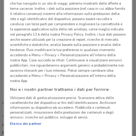
4.4 km
APERTO
che hai navigato in un sito di viaggi, potremo mostrarti delle offerte a
tema vacanze. Inoltre, i dati sulla posizione (nel caso in cui abbia fornito
il relativo consenso) insieme alle informazioni sulle prestazioni della
Via Alessandria, 78 Roma
rete e agli identificativi del dispositivo, possono essere raccolte e
condivisi con terze parti per comprendere e migliorare la connettività e
4.6 km
CHIUSO
le esperienze applicative sulle delle reti wireless, come meglio indicato
nel paragrafo 13.b della nostra Privacy Policy. Inoltre, i tuoi dati possono
Via Val Pellice, 22 Roma
anche essere utilizzati per la creazione di report, ricerche di mercato,
scientifiche e statistiche, analisi basate sulla posizione e analisi delle
5.5 km
APERTO
tendenze. Puoi modificare le tue preferenze in qualsiasi momento
accedendo a Menu > Privacy > Personalizzazione all'interno della
nostra App. Cosa succede se rifiuti: Continuerai a visualizzare annunci
Via Monte Cervialto, 129 Roma
pubblicitari, ma riguarderanno argomenti generici e probabilmente non
6.1 km
CHIUSO
saranno rilevanti per i tuoi interessi. Potrai sempre cambiare idea
accedendo a Menu > Privacy > Personalizzazione all'interno della
nostra App.
Tutti i negozi Tigotà
Noi e i nostri partner trattiamo i dati per fornire:
Utilizzare dati di geolocalizzazione precisi. Scansione attiva delle
caratteristiche del dispositivo ai fini dell’identificazione. Archiviare
Tigotà, offerte e negozi
informazioni su dispositivo e/o accedervi. Pubblicità e contenuti
personalizzati, misurazione delle prestazioni dei contenuti e degli
Tigotà
è una catena leader di negozi specializzati nella
cosmesi
,
annunci, ricerche sul pubblico, sviluppo di servizi.
Elenco dei partner
igiene,
pulizia
, bellezza, cura della persona e cura della casa
presente su tutto il territorio nazionale. I prodotti delle migliori