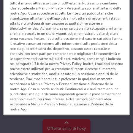
tutto il mondo attraverso l’uso di SDK esterne. Puoi sempre cambiare
idea accedendo a Menu > Privacy > Personalizzazione, all’interno della
nostra App. Cosa succede se accetti: Le inserzioni pubblicitarie che
visualizzerai all'interno dell’app potranno trattare di argomenti relativi
alla tua cronologia di navigazione su piattaforme esterne a
Shopfully/Tiendeo. Ad esempio, se un servizio a noi collegato ci informa
che hai navigato in un sito di viaggi, potremo mostrarti delle offerte a
tema vacanze. Inoltre, i dati sulla posizione (nel caso in cui abbia fornito
il relativo consenso) insieme alle informazioni sulle prestazioni della
rete e agli identificativi del dispositivo, possono essere raccolte e
condivisi con terze parti per comprendere e migliorare la connettività e
le esperienze applicative sulle delle reti wireless, come meglio indicato
nel paragrafo 13.b della nostra Privacy Policy. Inoltre, i tuoi dati possono
anche essere utilizzati per la creazione di report, ricerche di mercato,
scientifiche e statistiche, analisi basate sulla posizione e analisi delle
tendenze. Puoi modificare le tue preferenze in qualsiasi momento
accedendo a Menu > Privacy > Personalizzazione all'interno della
nostra App. Cosa succede se rifiuti: Continuerai a visualizzare annunci
pubblicitari, ma riguarderanno argomenti generici e probabilmente non
saranno rilevanti per i tuoi interessi. Potrai sempre cambiare idea
accedendo a Menu > Privacy > Personalizzazione all'interno della
nostra App.
Noi e i nostri partner trattiamo i dati per fornire:
Utilizzare dati di geolocalizzazione precisi. Scansione attiva delle
Offerte simili di Foxy
caratteristiche del dispositivo ai fini dell’identificazione. Archiviare