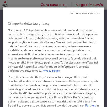
Cura casa e corpo
Negozi Maury's
Continua senza accettare
Ci importa della tua privacy
Noi e i nostri
1014
partner archiviamo e accediamo ai dati personali,
come i dati di navigazione gli o identificatori univoci, sul tuo dispositivo.
Selezionando Accetto, abiliti le tecnologie di tracciamento affinché
supportino gli scopi mostrati alla voce "Noi e i nostri partner trattiamo i
dati da fornire". Nel caso in cui queste tecnologie dovessero essere
disabilitate, alcuni contenuti e annunci visualizzati potrebbero non
essere rilevanti. Puoi accedere nuovamente a questo menu per
modificare le tue scelte o per revocare il consenso facendo clic sul link
Mostra finalità in fondo alla pagina web. Tali scelte avranno effetto nel
contesto del nostro Sito web. Per maggiori informazioni, consulta
l'Informativa sulla privacy.
Privacy policy
Permettici di fornirti offerte più vicine ai tuoi bisogni: Utilizzando
Shopfully/Tiendeo puoi visualizzare inserzioni e offerte per i tuoi acquisti
quotidiani più attinenti ai tuoi gusti e al tuo mondo. Tutto questo è
possibile grazie ad una serie di strumenti e analisi effettuate in base alle
tue attività all'interno dell'applicazione e sulle piattaforme collegate,
come indicato nel paragrafo 2 della Privacy Policy. Per fare questo,
abbiamo bisogno del tuo consenso sull'uso dei dati raccolti a tale fine.
Se dai il tuo consenso condivideremo i tuoi dati personali con
Partners
in