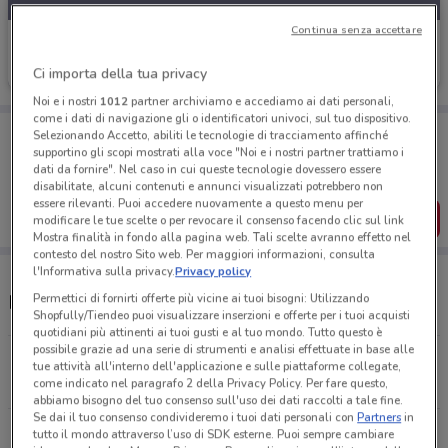
Continua senza accettare
Mac Cosmetics
Ci importa della tua privacy
Scade il 01/09
2.9 km
Noi e i nostri
1012
partner archiviamo e accediamo ai dati personali,
come i dati di navigazione gli o identificatori univoci, sul tuo dispositivo.
Porta DoveConviene sempre con te!
Selezionando Accetto, abiliti le tecnologie di tracciamento affinché
Puoi trovare le migliori offerte dei negozi vicino a te,
supportino gli scopi mostrati alla voce "Noi e i nostri partner trattiamo i
salvarle e creare la tua lista del risparmio, comodamente
dati da fornire". Nel caso in cui queste tecnologie dovessero essere
dal tuo cellulare.
disabilitate, alcuni contenuti e annunci visualizzati potrebbero non
essere rilevanti. Puoi accedere nuovamente a questo menu per
SCARICA L’APP
modificare le tue scelte o per revocare il consenso facendo clic sul link
Mostra finalità in fondo alla pagina web. Tali scelte avranno effetto nel
contesto del nostro Sito web. Per maggiori informazioni, consulta
l'Informativa sulla privacy.
Privacy policy
Permettici di fornirti offerte più vicine ai tuoi bisogni: Utilizzando
MAC Cosmetics store
Shopfully/Tiendeo puoi visualizzare inserzioni e offerte per i tuoi acquisti
quotidiani più attinenti ai tuoi gusti e al tuo mondo. Tutto questo è
possibile grazie ad una serie di strumenti e analisi effettuate in base alle
via Cola di Rienzo 173 Roma
tue attività all'interno dell'applicazione e sulle piattaforme collegate,
2.9 km
come indicato nel paragrafo 2 della Privacy Policy. Per fare questo,
abbiamo bisogno del tuo consenso sull'uso dei dati raccolti a tale fine.
Se dai il tuo consenso condivideremo i tuoi dati personali con
Partners
in
Negozio COIN, via Cola di Rienzo 173 Roma
tutto il mondo attraverso l’uso di SDK esterne. Puoi sempre cambiare