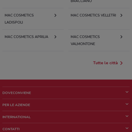
BRACCIANO
MAC COSMETICS
MAC COSMETICS VELLETRI
LADISPOLI
MAC COSMETICS APRILIA
MAC COSMETICS
VALMONTONE
Tutte le città
DOVECONVIENE
Cos'è DoveConviene
PER LE AZIENDE
Chi siamo
Cosa facciamo
INTERNATIONAL
News e media
Richieste commerciali e marketing
Brazil
CONTATTI
Lavora con noi