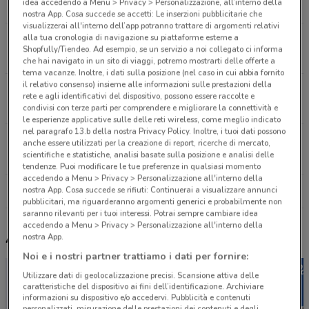
idea accedendo a Menu > Privacy > Personalizzazione, all’interno della
2.9 km
nostra App. Cosa succede se accetti: Le inserzioni pubblicitarie che
visualizzerai all'interno dell’app potranno trattare di argomenti relativi
alla tua cronologia di navigazione su piattaforme esterne a
Via Del Corso 485 Roma
Shopfully/Tiendeo. Ad esempio, se un servizio a noi collegato ci informa
3.4 km
che hai navigato in un sito di viaggi, potremo mostrarti delle offerte a
tema vacanze. Inoltre, i dati sulla posizione (nel caso in cui abbia fornito
il relativo consenso) insieme alle informazioni sulle prestazioni della
Via del Babuino 124 Roma
rete e agli identificativi del dispositivo, possono essere raccolte e
3.6 km
condivisi con terze parti per comprendere e migliorare la connettività e
le esperienze applicative sulle delle reti wireless, come meglio indicato
nel paragrafo 13.b della nostra Privacy Policy. Inoltre, i tuoi dati possono
Via Giolitti 10 Roma
anche essere utilizzati per la creazione di report, ricerche di mercato,
scientifiche e statistiche, analisi basate sulla posizione e analisi delle
5.4 km
tendenze. Puoi modificare le tue preferenze in qualsiasi momento
accedendo a Menu > Privacy > Personalizzazione all'interno della
nostra App. Cosa succede se rifiuti: Continuerai a visualizzare annunci
Tutti i negozi Mac Cosmetics
pubblicitari, ma riguarderanno argomenti generici e probabilmente non
saranno rilevanti per i tuoi interessi. Potrai sempre cambiare idea
accedendo a Menu > Privacy > Personalizzazione all'interno della
Altri volantini nelle vicinanze
nostra App.
Noi e i nostri partner trattiamo i dati per fornire:
Utilizzare dati di geolocalizzazione precisi. Scansione attiva delle
caratteristiche del dispositivo ai fini dell’identificazione. Archiviare
informazioni su dispositivo e/o accedervi. Pubblicità e contenuti
personalizzati, misurazione delle prestazioni dei contenuti e degli