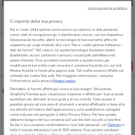
Continua senza accettare
Kiehls
Ci importa della tua privacy
Scade mercoledì
2.9 km
Noi e i nostri
1014
partner archiviamo e accediamo ai dati personali,
come i dati di navigazione gli o identificatori univoci, sul tuo dispositivo.
Porta DoveConviene sempre con te!
Selezionando Accetto, abiliti le tecnologie di tracciamento affinché
supportino gli scopi mostrati alla voce "Noi e i nostri partner trattiamo i
Puoi trovare le migliori offerte dei negozi vicino a te,
salvarle e creare la tua lista del risparmio, comodamente
dati da fornire". Nel caso in cui queste tecnologie dovessero essere
dal tuo cellulare.
disabilitate, alcuni contenuti e annunci visualizzati potrebbero non
essere rilevanti. Puoi accedere nuovamente a questo menu per
SCARICA L’APP
modificare le tue scelte o per revocare il consenso facendo clic sul link
Mostra finalità in fondo alla pagina web. Tali scelte avranno effetto nel
contesto del nostro Sito web. Per maggiori informazioni, consulta
l'Informativa sulla privacy.
Privacy policy
Permettici di fornirti offerte più vicine ai tuoi bisogni: Utilizzando
Negozi Kiehls nelle vicinanze
Shopfully/Tiendeo puoi visualizzare inserzioni e offerte per i tuoi acquisti
quotidiani più attinenti ai tuoi gusti e al tuo mondo. Tutto questo è
possibile grazie ad una serie di strumenti e analisi effettuate in base alle
Via Cola di Rienzo, 173 Roma
tue attività all'interno dell'applicazione e sulle piattaforme collegate,
come indicato nel paragrafo 2 della Privacy Policy. Per fare questo,
2.9 km
CHIUSO
abbiamo bisogno del tuo consenso sull'uso dei dati raccolti a tale fine.
Se dai il tuo consenso condivideremo i tuoi dati personali con
Partners
in
tutto il mondo attraverso l’uso di SDK esterne. Puoi sempre cambiare
Via del Babuino, 94 Roma
idea accedendo a Menu > Privacy > Personalizzazione, all’interno della