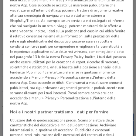
3.6 km
CHIUSO
nostra App. Cosa succede se accetti: Le inserzioni pubblicitarie che
visualizzerai all'interno dell’app potranno trattare di argomenti relativi
alla tua cronologia di navigazione su piattaforme esterne a
Via Frattina, 67A/68 Roma
Shopfully/Tiendeo. Ad esempio, se un servizio a noi collegato ci informa
3.8 km
CHIUSO
che hai navigato in un sito di viaggi, potremo mostrarti delle offerte a
tema vacanze. Inoltre, i dati sulla posizione (nel caso in cui abbia fornito
il relativo consenso) insieme alle informazioni sulle prestazioni della
Via di Campo Marzio, 70 Roma
rete e agli identificativi del dispositivo, possono essere raccolte e
condivisi con terze parti per comprendere e migliorare la connettività e
3.9 km
le esperienze applicative sulle delle reti wireless, come meglio indicato
nel paragrafo 13.b della nostra Privacy Policy. Inoltre, i tuoi dati possono
Piazza Fiume Roma
anche essere utilizzati per la creazione di report, ricerche di mercato,
scientifiche e statistiche, analisi basate sulla posizione e analisi delle
4.4 km
CHIUSO
tendenze. Puoi modificare le tue preferenze in qualsiasi momento
accedendo a Menu > Privacy > Personalizzazione all'interno della
nostra App. Cosa succede se rifiuti: Continuerai a visualizzare annunci
Tutti i negozi Kiehls
pubblicitari, ma riguarderanno argomenti generici e probabilmente non
saranno rilevanti per i tuoi interessi. Potrai sempre cambiare idea
accedendo a Menu > Privacy > Personalizzazione all'interno della
nostra App.
Altri volantini nelle vicinanze
Noi e i nostri partner trattiamo i dati per fornire:
Utilizzare dati di geolocalizzazione precisi. Scansione attiva delle
caratteristiche del dispositivo ai fini dell’identificazione. Archiviare
informazioni su dispositivo e/o accedervi. Pubblicità e contenuti
personalizzati, misurazione delle prestazioni dei contenuti e degli