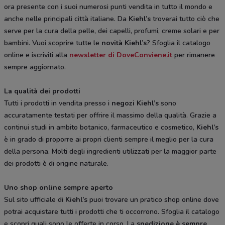
ora presente con i suoi numerosi punti vendita in tutto il mondo e
anche nelle principali città italiane. Da
Kiehl’s
troverai tutto ciò che
serve per la cura della pelle, dei capelli, profumi, creme solari e per
bambini. Vuoi scoprire tutte le
novità Kiehl’s
? Sfoglia il catalogo
online e iscriviti alla
newsletter di DoveConviene.it
per rimanere
sempre aggiornato.
La qualità dei prodotti
Tutti i prodotti in vendita presso i
negozi Kiehl’s
sono
accuratamente testati per offrire il massimo della qualità. Grazie a
continui studi in ambito botanico, farmaceutico e cosmetico,
Kiehl’s
è in grado di proporre ai propri clienti sempre il meglio per la cura
della persona. Molti degli ingredienti utilizzati per la maggior parte
dei prodotti è di origine naturale.
Uno shop online sempre aperto
Sul sito ufficiale di
Kiehl’s
puoi trovare un pratico shop online dove
potrai acquistare tutti i prodotti che ti occorrono. Sfoglia il catalogo
e scopri quali sono le offerte in corso. La
spedizione è sempre