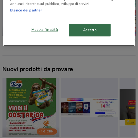
annunci, ricerche sul pubblico, sviluppo di servizi.
Elenco dei partner
Mostra finalità
Accetto
-4 GIORNI
Foxy
Caddy's
Caddy's
Nuovi prodotti da provare
-4 GIORNI