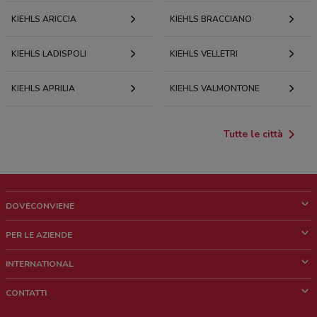
KIEHLS ARICCIA
KIEHLS BRACCIANO
KIEHLS LADISPOLI
KIEHLS VELLETRI
KIEHLS APRILIA
KIEHLS VALMONTONE
Tutte le città
DOVECONVIENE
Cos'è DoveConviene
PER LE AZIENDE
Chi siamo
Cosa facciamo
INTERNATIONAL
News e media
Richieste commerciali e marketing
Brazil
CONTATTI
Lavora con noi
Mexico
Segnalazione punto vendita