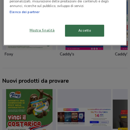
personalizzati, misurazione delle prestazioni dei contenuti e degli
annunci, ricerche sul pubblico, sviluppo di servizi.
Elenco dei partner
Mostra finalità
Accetto
Foxy
Caddy's
Caddy's
Nuovi prodotti da provare