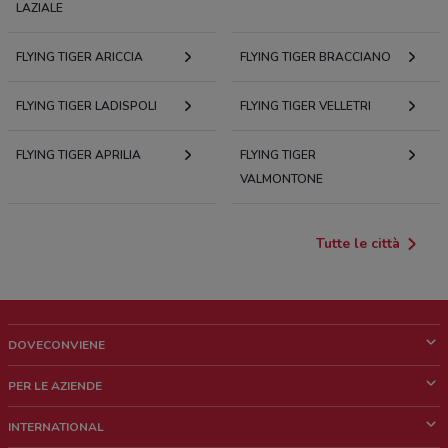
LAZIALE
FLYING TIGER ARICCIA
FLYING TIGER BRACCIANO
FLYING TIGER LADISPOLI
FLYING TIGER VELLETRI
FLYING TIGER APRILIA
FLYING TIGER
VALMONTONE
Tutte le città
DOVECONVIENE
Cos'è DoveConviene
PER LE AZIENDE
Chi siamo
Cosa facciamo
INTERNATIONAL
News e media