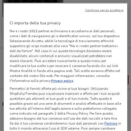
Continua senza accettare
Ci importa della tua privacy
Flying Tiger
Noi e i nostri
1012
partner archiviamo e accediamo ai dati personali,
Scade il 19/05
2.6 km
come i dati di navigazione gli o identificatori univoci, sul tuo dispositivo.
Selezionando Accetto, abiliti le tecnologie di tracciamento affinché
supportino gli scopi mostrati alla voce "Noi e i nostri partner trattiamo i
dati da fornire". Nel caso in cui queste tecnologie dovessero essere
Porta DoveConviene sempre con te!
disabilitate, alcuni contenuti e annunci visualizzati potrebbero non
Puoi trovare le migliori offerte dei negozi vicino a te,
essere rilevanti. Puoi accedere nuovamente a questo menu per
salvarle e creare la tua lista del risparmio, comodamente
modificare le tue scelte o per revocare il consenso facendo clic sul link
dal tuo cellulare.
Mostra finalità in fondo alla pagina web. Tali scelte avranno effetto nel
contesto del nostro Sito web. Per maggiori informazioni, consulta
SCARICA L’APP
l'Informativa sulla privacy.
Privacy policy
Permettici di fornirti offerte più vicine ai tuoi bisogni: Utilizzando
Shopfully/Tiendeo puoi visualizzare inserzioni e offerte per i tuoi acquisti
quotidiani più attinenti ai tuoi gusti e al tuo mondo. Tutto questo è
Negozi Flying Tiger nelle vicinanze
possibile grazie ad una serie di strumenti e analisi effettuate in base alle
tue attività all'interno dell'applicazione e sulle piattaforme collegate,
come indicato nel paragrafo 2 della Privacy Policy. Per fare questo,
abbiamo bisogno del tuo consenso sull'uso dei dati raccolti a tale fine.
Viale Giulio Cesare, 96/98/100 Roma
Se dai il tuo consenso condivideremo i tuoi dati personali con
Partners
in
2.6 km
APERTO
tutto il mondo attraverso l’uso di SDK esterne. Puoi sempre cambiare