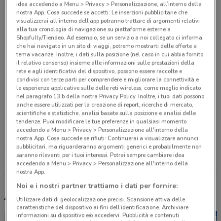
idea accedendo a Menu > Privacy > Personalizzazione, all’interno della
nostra App. Cosa succede se accetti: Le inserzioni pubblicitarie che
Piazza Cola Di Rienzo, 77 Roma
visualizzerai all'interno dell’app potranno trattare di argomenti relativi
alla tua cronologia di navigazione su piattaforme esterne a
2.9 km
APERTO
Shopfully/Tiendeo. Ad esempio, se un servizio a noi collegato ci informa
che hai navigato in un sito di viaggi, potremo mostrarti delle offerte a
tema vacanze. Inoltre, i dati sulla posizione (nel caso in cui abbia fornito
Via Di Valle Aurelia, 30 Roma
il relativo consenso) insieme alle informazioni sulle prestazioni della
3.7 km
APERTO
rete e agli identificativi del dispositivo, possono essere raccolte e
condivisi con terze parti per comprendere e migliorare la connettività e
le esperienze applicative sulle delle reti wireless, come meglio indicato
Via Del Tritone, 39/40 Roma
nel paragrafo 13.b della nostra Privacy Policy. Inoltre, i tuoi dati possono
4.1 km
APERTO
anche essere utilizzati per la creazione di report, ricerche di mercato,
scientifiche e statistiche, analisi basate sulla posizione e analisi delle
tendenze. Puoi modificare le tue preferenze in qualsiasi momento
Largo Boccea, 10A Roma
accedendo a Menu > Privacy > Personalizzazione all'interno della
nostra App. Cosa succede se rifiuti: Continuerai a visualizzare annunci
4.2 km
APERTO
pubblicitari, ma riguarderanno argomenti generici e probabilmente non
saranno rilevanti per i tuoi interessi. Potrai sempre cambiare idea
Tutti i negozi Flying Tiger
accedendo a Menu > Privacy > Personalizzazione all'interno della
nostra App.
Noi e i nostri partner trattiamo i dati per fornire:
Altri volantini nelle vicinanze
Utilizzare dati di geolocalizzazione precisi. Scansione attiva delle
caratteristiche del dispositivo ai fini dell’identificazione. Archiviare
informazioni su dispositivo e/o accedervi. Pubblicità e contenuti