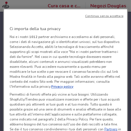
Cura casa e corpo
Negozi Douglas
Continua senza accettare
Ci importa della tua privacy
Noi e i nostri
1012
partner archiviamo e accediamo ai dati personali,
come i dati di navigazione gli o identificatori univoci, sul tuo dispositivo.
Selezionando Accetto, abiliti le tecnologie di tracciamento affinché
supportino gli scopi mostrati alla voce "Noi e i nostri partner trattiamo i
dati da fornire". Nel caso in cui queste tecnologie dovessero essere
disabilitate, alcuni contenuti e annunci visualizzati potrebbero non
essere rilevanti. Puoi accedere nuovamente a questo menu per
modificare le tue scelte o per revocare il consenso facendo clic sul link
Mostra finalità in fondo alla pagina web. Tali scelte avranno effetto nel
contesto del nostro Sito web. Per maggiori informazioni, consulta
l'Informativa sulla privacy.
Privacy policy
Permettici di fornirti offerte più vicine ai tuoi bisogni: Utilizzando
Shopfully/Tiendeo puoi visualizzare inserzioni e offerte per i tuoi acquisti
quotidiani più attinenti ai tuoi gusti e al tuo mondo. Tutto questo è
possibile grazie ad una serie di strumenti e analisi effettuate in base alle
tue attività all'interno dell'applicazione e sulle piattaforme collegate,
come indicato nel paragrafo 2 della Privacy Policy. Per fare questo,
abbiamo bisogno del tuo consenso sull'uso dei dati raccolti a tale fine.
Se dai il tuo consenso condivideremo i tuoi dati personali con
Partners
in