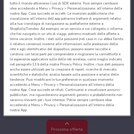
tutto il mondo attraverso l’uso di SDK esterne. Puoi sempre cambiare
idea accedendo a Menu > Privacy > Personalizzazione, all’interno della
nostra App. Cosa succede se accetti: Le inserzioni pubblicitarie che
visualizzerai all'interno dell’app potranno trattare di argomenti relativi
alla tua cronologia di navigazione su piattaforme esterne a
Shopfully/Tiendeo. Ad esempio, se un servizio a noi collegato ci informa
che hai navigato in un sito di viaggi, potremo mostrarti delle offerte a
tema vacanze. Inoltre, i dati sulla posizione (nel caso in cui abbia fornito
il relativo consenso) insieme alle informazioni sulle prestazioni della
rete e agli identificativi del dispositivo, possono essere raccolte e
condivisi con terze parti per comprendere e migliorare la connettività e
le esperienze applicative sulle delle reti wireless, come meglio indicato
nel paragrafo 13.b della nostra Privacy Policy. Inoltre, i tuoi dati possono
anche essere utilizzati per la creazione di report, ricerche di mercato,
scientifiche e statistiche, analisi basate sulla posizione e analisi delle
tendenze. Puoi modificare le tue preferenze in qualsiasi momento
accedendo a Menu > Privacy > Personalizzazione all'interno della
nostra App. Cosa succede se rifiuti: Continuerai a visualizzare annunci
pubblicitari, ma riguarderanno argomenti generici e probabilmente non
saranno rilevanti per i tuoi interessi. Potrai sempre cambiare idea
accedendo a Menu > Privacy > Personalizzazione all'interno della
nostra App.
Noi e i nostri partner trattiamo i dati per fornire:
Utilizzare dati di geolocalizzazione precisi. Scansione attiva delle
Prossima offerta
caratteristiche del dispositivo ai fini dell’identificazione. Archiviare