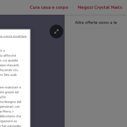
Cura casa e corpo
Negozi Crystal Nails
Altre offerte vicino a te
ua senza accettare
li o
nto affinché
in cui queste
ere rilevanti.
 facendo clic
ro Sito web.
are inserzioni e
bile grazie ad
sulle
amo bisogno del
 personali con
o a Menu >
bblicitarie che
vigazione su
e hai navigato