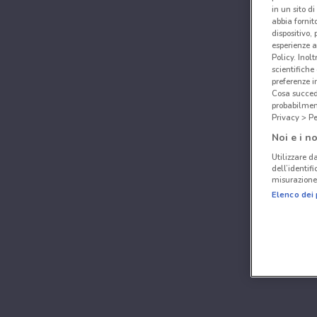
in un sito d
abbia fornit
dispositivo,
esperienze a
Policy. Inolt
scientifiche
preferenze 
Cosa succede
probabilmen
Privacy > Pe
Noi e i no
Utilizzare da
dell’identif
misurazione 
Elenco dei 