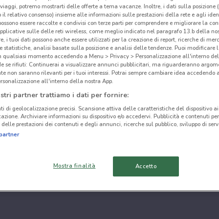
i viaggi, potremo mostrarti delle offerte a tema vacanze. Inoltre, i dati sulla posizione 
o il relativo consenso) insieme alle informazioni sulle prestazioni della rete e agli ident
 possono essere raccolte e condivisi con terze parti per comprendere e migliorare la conn
pplicative sulle delle reti wireless, come meglio indicato nel paragrafo 13.b della no
re, i tuoi dati possono anche essere utilizzati per la creazione di report, ricerche di mer
 e statistiche, analisi basate sulla posizione e analisi delle tendenze. Puoi modificare l
in qualsiasi momento accedendo a Menu > Privacy > Personalizzazione all'interno del
 se rifiuti: Continuerai a visualizzare annunci pubblicitari, ma riguarderanno argome
te non saranno rilevanti per i tuoi interessi. Potrai sempre cambiare idea accedendo
rsonalizzazione all'interno della nostra App.
stri partner trattiamo i dati per fornire:
ti di geolocalizzazione precisi. Scansione attiva delle caratteristiche del dispositivo ai 
icazione. Archiviare informazioni su dispositivo e/o accedervi. Pubblicità e contenuti per
delle prestazioni dei contenuti e degli annunci, ricerche sul pubblico, sviluppo di servi
partner
Mostra finalità
Accetto