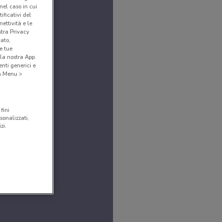
(nel caso in cui
ificativi del
ettività e le
stra Privacy
cato,
e tue
la nostra App.
nti generici e
 a Menu >
fini
sonalizzati,
zi.