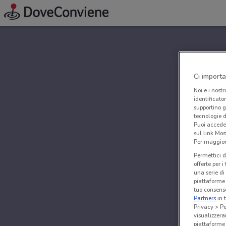
Ci importa
Noi e i nostr
identificato
supportino g
tecnologie d
Puoi accede
sul link Mos
Per maggiori
Permettici d
offerte per 
una serie di
piattaforme 
tuo consenso
Partners
in 
Privacy > Pe
visualizzera
piattaforme 