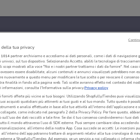
Contin
 della tua privacy
i
1014
partner archiviamo e accediamo ai dati personali, come i dati di navigazione g
ri univoci, sul tuo dispositivo. Selezionando Accetto, abiliti le tecnologie di tracciame
li scopi mostrati alla voce "Noi e i nostri partner trattiamo i dati da fornire". Nel caso 
ovessero essere disabilitate, alcuni contenuti e annunci visualizzati potrebbero non ess
re nuovamente a questo menu per modificare le tue scelte o per revocare il consenso
tra finalità in fondo alla pagina web. Tali scelte avranno effetto nel contesto del nost
 informazioni, consulta l'Informativa sulla privacy.
Privacy policy
i fornirti offerte più vicine ai tuoi bisogni: Utilizzando Shopfully/Tiendeo puoi visualizz
i tuoi acquisti quotidiani più attinenti ai tuoi gusti e al tuo mondo. Tutto questo è possi
 strumenti e analisi effettuate in base alle tue attività all'interno dell'applicazione e 
collegate, come indicato nel paragrafo 2 della Privacy Policy. Per fare questo, abbi
 sull'uso dei dati raccolti a tale fine. Se dai il tuo consenso condivideremo i tuoi dati
tutto il mondo attraverso l’uso di SDK esterne. Puoi sempre cambiare idea accedend
rsonalizzazione, all’interno della nostra App. Cosa succede se accetti: Le inserzioni pu
i all'interno dell’app potranno trattare di argomenti relativi alla tua cronologia di na
esterne a Shopfully/Tiendeo. Ad esempio, se un servizio a noi collegato ci informa ch