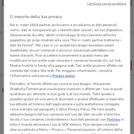
Continua senza accettare
Cossuto
Ci importa della tua privacy
Scade oggi
4.6 km
Noi e i nostri
1014
partner archiviamo e accediamo ai dati personali,
come i dati di navigazione gli o identificatori univoci, sul tuo dispositivo.
Selezionando Accetto, abiliti le tecnologie di tracciamento affinché
Porta DoveConviene sempre con te!
supportino gli scopi mostrati alla voce "Noi e i nostri partner trattiamo i
Puoi trovare le migliori offerte dei negozi vicino a te,
dati da fornire". Nel caso in cui queste tecnologie dovessero essere
salvarle e creare la tua lista del risparmio, comodamente
disabilitate, alcuni contenuti e annunci visualizzati potrebbero non
dal tuo cellulare.
essere rilevanti. Puoi accedere nuovamente a questo menu per
modificare le tue scelte o per revocare il consenso facendo clic sul link
SCARICA L’APP
Mostra finalità in fondo alla pagina web. Tali scelte avranno effetto nel
contesto del nostro Sito web. Per maggiori informazioni, consulta
l'Informativa sulla privacy.
Privacy policy
Permettici di fornirti offerte più vicine ai tuoi bisogni: Utilizzando
Shopfully/Tiendeo puoi visualizzare inserzioni e offerte per i tuoi acquisti
Negozi Cossuto nelle vicinanze
quotidiani più attinenti ai tuoi gusti e al tuo mondo. Tutto questo è
possibile grazie ad una serie di strumenti e analisi effettuate in base alle
tue attività all'interno dell'applicazione e sulle piattaforme collegate,
Via Alberto Manzi, 9 Roma
come indicato nel paragrafo 2 della Privacy Policy. Per fare questo,
abbiamo bisogno del tuo consenso sull'uso dei dati raccolti a tale fine.
4.6 km
APERTO
Se dai il tuo consenso condivideremo i tuoi dati personali con
Partners
in
tutto il mondo attraverso l’uso di SDK esterne. Puoi sempre cambiare
Via Lucio Papirio, 136 Roma
idea accedendo a Menu > Privacy > Personalizzazione, all’interno della