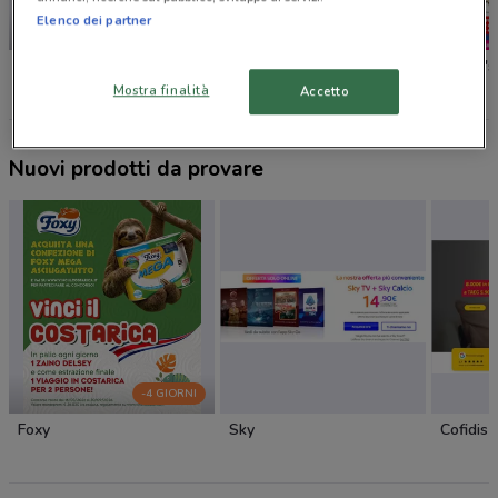
Elenco dei partner
-4 GIORNI
Foxy
Caddy's
Caddy's
Mostra finalità
Accetto
Nuovi prodotti da provare
-4 GIORNI
Foxy
Sky
Cofidis