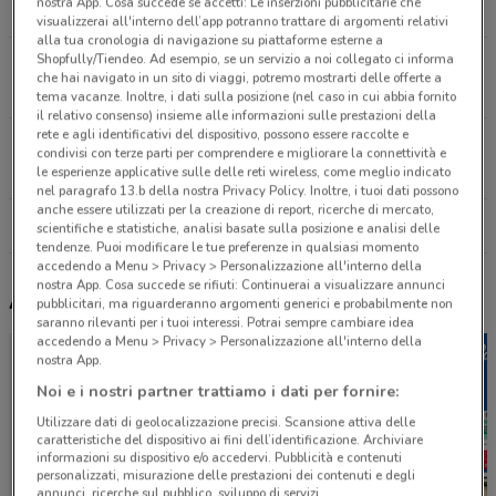
nostra App. Cosa succede se accetti: Le inserzioni pubblicitarie che
12.4 km
CHIUSO
visualizzerai all'interno dell’app potranno trattare di argomenti relativi
alla tua cronologia di navigazione su piattaforme esterne a
Shopfully/Tiendeo. Ad esempio, se un servizio a noi collegato ci informa
Via Bernardino Alimena 84 Roma
che hai navigato in un sito di viaggi, potremo mostrarti delle offerte a
15.6 km
tema vacanze. Inoltre, i dati sulla posizione (nel caso in cui abbia fornito
il relativo consenso) insieme alle informazioni sulle prestazioni della
rete e agli identificativi del dispositivo, possono essere raccolte e
Via Appia Nuova, 9 Ciampino
condivisi con terze parti per comprendere e migliorare la connettività e
20.5 km
le esperienze applicative sulle delle reti wireless, come meglio indicato
nel paragrafo 13.b della nostra Privacy Policy. Inoltre, i tuoi dati possono
anche essere utilizzati per la creazione di report, ricerche di mercato,
Tutti i negozi Cossuto
scientifiche e statistiche, analisi basate sulla posizione e analisi delle
tendenze. Puoi modificare le tue preferenze in qualsiasi momento
accedendo a Menu > Privacy > Personalizzazione all'interno della
nostra App. Cosa succede se rifiuti: Continuerai a visualizzare annunci
Altri volantini nelle vicinanze
pubblicitari, ma riguarderanno argomenti generici e probabilmente non
saranno rilevanti per i tuoi interessi. Potrai sempre cambiare idea
accedendo a Menu > Privacy > Personalizzazione all'interno della
nostra App.
Noi e i nostri partner trattiamo i dati per fornire:
Utilizzare dati di geolocalizzazione precisi. Scansione attiva delle
caratteristiche del dispositivo ai fini dell’identificazione. Archiviare
informazioni su dispositivo e/o accedervi. Pubblicità e contenuti
personalizzati, misurazione delle prestazioni dei contenuti e degli
annunci, ricerche sul pubblico, sviluppo di servizi.