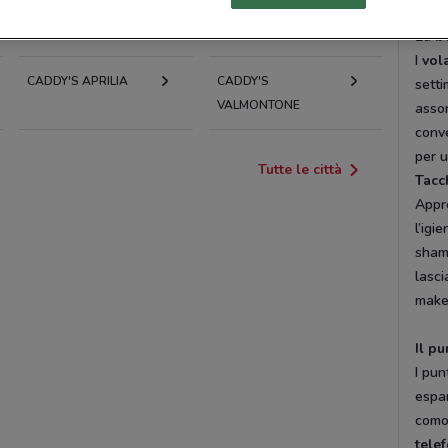
CADDY'S ARICCIA
CADDY'S
BRACCIANO
La b
I
vol
CADDY'S APRILIA
CADDY'S
setti
VALMONTONE
assor
conve
per u
Tutte le città
Tacc
Appr
l’igi
sham
lasci
make-
Il pu
I pun
espa
como
tele