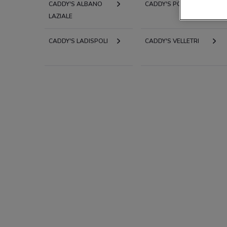
CADDY'S ALBANO
CADDY'S POMEZIA
LAZIALE
CADDY'S LADISPOLI
CADDY'S VELLETRI