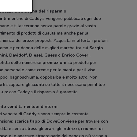
ellezza all’insegna del risparmio
antini
online di Caddy’s vengono pubblicati ogni due
mane e ti lasceranno senza parole grazie al vasto
timento di prodotti di qualità ma anche per la
nienza dei prezzi proposti. Acquista in
offerta
i profumi
omo e per donna delle migliori marche tra cui
Sergio
hini
,
Davidoff
,
Diesel
,
Guess
o
Enrico Coveri
.
ofitta delle numerose
promozioni
su prodotti per
ene personale come creme per le mani e per il viso,
poo, bagnoschiuma, dopobarba e molto altro. Non
arti scappare gli
sconti
su tutto il necessario per il tuo
up: con Caddy’s il risparmio è garantito.
nto vendita nei tuoi dintorni
ti vendita di
Caddy’s
sono sempre in costante
nsione:
scarica l’app di DoveConviene
per trovare con
dità e senza stress gli
orari
, gli
indirizzi
, i
numeri di
fono
e le aperture straordinarie del negozio più vicino a