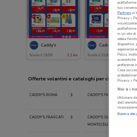
piattaforme 
tuo consenso
Partners
in 
Privacy > Pe
visualizzera
piattaforme 
in un sito d
abbia fornit
dispositivo,
Caddy's
Caddy's
esperienze a
Policy. Inolt
Scade il 18/08
3.2 km
Scade il 31/08
5.1 km
scientifiche
preferenze 
Cosa succede
probabilmen
Offerte volantini e cataloghi per città nelle vi
Privacy > Pe
Noi e i no
CADDY'S ROMA
CADDY'S FIUMICINO
Utilizzare da
dell’identif
misurazione 
Elenco dei 
CADDY'S FRASCATI
CADDY'S GUIDONIA
MONTECELIO