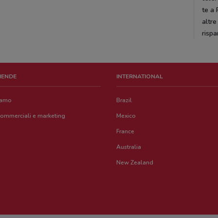
te a 
altre
rispa
ZIENDE
INTERNATIONAL
iamo
Brazil
commerciali e marketing
Mexico
France
Australia
New Zealand