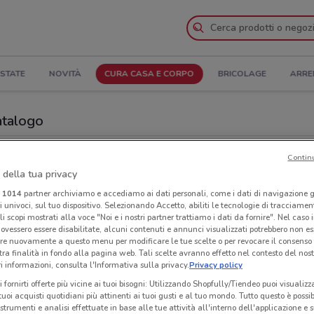
STATE
NOVITÀ
CURA CASA E CORPO
BRICOLAGE
ARRE
Catalogo
anze
Negozi Caddy's nelle vicinanze
Contin
 della tua privacy
Neg
i
1014
partner archiviamo e accediamo ai dati personali, come i dati di navigazione g
ri univoci, sul tuo dispositivo. Selezionando Accetto, abiliti le tecnologie di tracciame
li scopi mostrati alla voce "Noi e i nostri partner trattiamo i dati da fornire". Nel caso 
ovessero essere disabilitate, alcuni contenuti e annunci visualizzati potrebbero non ess
re nuovamente a questo menu per modificare le tue scelte o per revocare il consenso
tra finalità in fondo alla pagina web. Tali scelte avranno effetto nel contesto del nost
 informazioni, consulta l'Informativa sulla privacy.
Privacy policy
i fornirti offerte più vicine ai tuoi bisogni: Utilizzando Shopfully/Tiendeo puoi visualizz
i tuoi acquisti quotidiani più attinenti ai tuoi gusti e al tuo mondo. Tutto questo è possi
 strumenti e analisi effettuate in base alle tue attività all'interno dell'applicazione e 