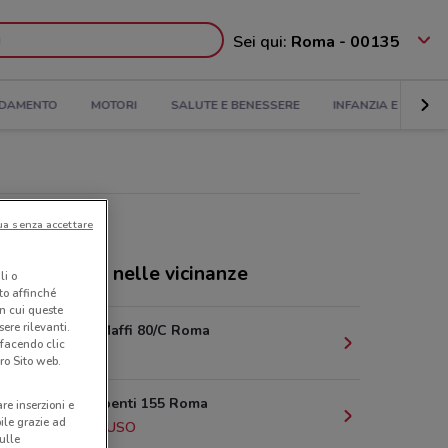
Sei qui:
Roma - 00135
DAMENTO
MOTORI
SALUTE E BENESSERE
INFANZIA E GIOCHI
ua senza accettare
ozi Caddy's nelle vicinanze
li o
nto affinché
in cui queste
ere rilevanti.
Via Pietro Maffi 80/C Roma
 facendo clic
3.2 km
ro Sito web.
Via dei Serpenti 155 Roma
are inserzioni e
bile grazie ad
5.1 km
CHIUSO
sulle