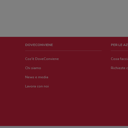
DOVECONVIENE
PER LE A
Cos'è DoveConviene
Cosa facc
Chi siamo
Richieste 
News e media
Lavora con noi