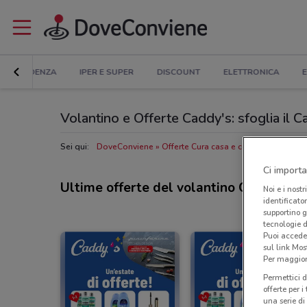
IN EVIDENZA
IPER E SUPER
DISCOUNT
ELETTRONICA
E
Volantino e Offerte Caddy's: sfoglia il 
Sei qui:
DoveConviene
Offerte Cura casa e corpo nelle vicin
Ci importa
Ultime offerte del volantino Caddy's
Noi e i nostr
identificato
supportino g
tecnologie d
Puoi accede
sul link Mos
Per maggiori
Permettici d
offerte per 
una serie di