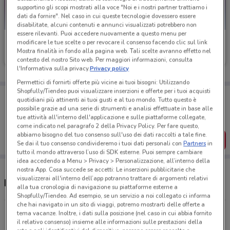
supportino gli scopi mostrati alla voce "Noi e i nostri partner trattiamo i
dati da fornire". Nel caso in cui queste tecnologie dovessero essere
disabilitate, alcuni contenuti e annunci visualizzati potrebbero non
essere rilevanti. Puoi accedere nuovamente a questo menu per
Caddy's
Caddy's
modificare le tue scelte o per revocare il consenso facendo clic sul link
Mostra finalità in fondo alla pagina web. Tali scelte avranno effetto nel
Scade il 18/08
3.2 km
Scade il 31/08
5.1 km
contesto del nostro Sito web. Per maggiori informazioni, consulta
l'Informativa sulla privacy.
Privacy policy
Permettici di fornirti offerte più vicine ai tuoi bisogni: Utilizzando
Shopfully/Tiendeo puoi visualizzare inserzioni e offerte per i tuoi acquisti
Porta DoveConviene sempre con te!
quotidiani più attinenti ai tuoi gusti e al tuo mondo. Tutto questo è
Puoi trovare le migliori offerte dei negozi vicino a te,
possibile grazie ad una serie di strumenti e analisi effettuate in base alle
salvarle e creare la tua lista del risparmio, comodamente
tue attività all'interno dell'applicazione e sulle piattaforme collegate,
dal tuo cellulare.
come indicato nel paragrafo 2 della Privacy Policy. Per fare questo,
abbiamo bisogno del tuo consenso sull'uso dei dati raccolti a tale fine.
SCARICA L’APP
Se dai il tuo consenso condivideremo i tuoi dati personali con
Partners
in
tutto il mondo attraverso l’uso di SDK esterne. Puoi sempre cambiare
idea accedendo a Menu > Privacy > Personalizzazione, all’interno della
nostra App. Cosa succede se accetti: Le inserzioni pubblicitarie che
visualizzerai all'interno dell’app potranno trattare di argomenti relativi
Negozi Caddy's nelle vicinanze
alla tua cronologia di navigazione su piattaforme esterne a
Shopfully/Tiendeo. Ad esempio, se un servizio a noi collegato ci informa
che hai navigato in un sito di viaggi, potremo mostrarti delle offerte a
Via Pietro Maffi 80/C Roma
tema vacanze. Inoltre, i dati sulla posizione (nel caso in cui abbia fornito
il relativo consenso) insieme alle informazioni sulle prestazioni della
3.2 km