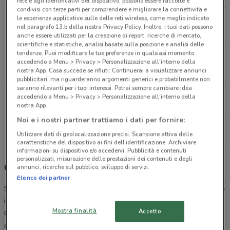
rete e agli identificativi del dispositivo, possono essere raccolte e
condivisi con terze parti per comprendere e migliorare la connettività e
le esperienze applicative sulle delle reti wireless, come meglio indicato
Via dei Serpenti 155 Roma
nel paragrafo 13.b della nostra Privacy Policy. Inoltre, i tuoi dati possono
5.1 km
CHIUSO
anche essere utilizzati per la creazione di report, ricerche di mercato,
scientifiche e statistiche, analisi basate sulla posizione e analisi delle
tendenze. Puoi modificare le tue preferenze in qualsiasi momento
Piazza Testaccio 32 Roma
accedendo a Menu > Privacy > Personalizzazione all'interno della
6.2 km
CHIUSO
nostra App. Cosa succede se rifiuti: Continuerai a visualizzare annunci
pubblicitari, ma riguarderanno argomenti generici e probabilmente non
saranno rilevanti per i tuoi interessi. Potrai sempre cambiare idea
Via dei Castani, 135-137 Roma
accedendo a Menu > Privacy > Personalizzazione all'interno della
nostra App.
10.8 km
CHIUSO
Noi e i nostri partner trattiamo i dati per fornire:
Tutti i negozi Caddy's
Utilizzare dati di geolocalizzazione precisi. Scansione attiva delle
caratteristiche del dispositivo ai fini dell’identificazione. Archiviare
informazioni su dispositivo e/o accedervi. Pubblicità e contenuti
personalizzati, misurazione delle prestazioni dei contenuti e degli
Caddy's, offerte e negozi
annunci, ricerche sul pubblico, sviluppo di servizi.
Elenco dei partner
Se stai cercando un’idea per un regalo o
dove conviene comprare
il tuo nuovo profumo Caddy’s è la risposta alla tua domanda.
Mostra finalità
Accetto
Catena di negozi specializzata nella vendita di prodotti per l’igiene
della persona e la cura della casa, da Caddy’s troverai sempre i