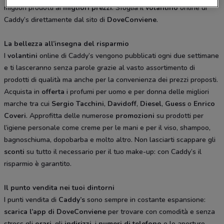
migliori prodotti ai
migliori prezzi
. Sfoglia il
volantino
online di
Caddy’s direttamente dal sito di
DoveConviene
.
La bellezza all’insegna del risparmio
I
volantini
online di Caddy’s vengono pubblicati ogni due settimane
e ti lasceranno senza parole grazie al vasto assortimento di
prodotti di qualità ma anche per la convenienza dei prezzi proposti.
Acquista in
offerta
i profumi per uomo e per donna delle migliori
marche tra cui
Sergio
Tacchini
,
Davidoff
,
Diesel
,
Guess
o
Enrico
Coveri
. Approfitta delle numerose
promozioni
su prodotti per
l’igiene personale come creme per le mani e per il viso, shampoo,
bagnoschiuma, dopobarba e molto altro. Non lasciarti scappare gli
sconti
su tutto il necessario per il tuo make-up: con Caddy’s il
risparmio è garantito.
Il punto vendita nei tuoi dintorni
I punti vendita di
Caddy’s
sono sempre in costante espansione:
scarica l’app di DoveConviene
per trovare con comodità e senza
stress gli
orari
, gli
indirizzi
, i
numeri di telefono
e le aperture