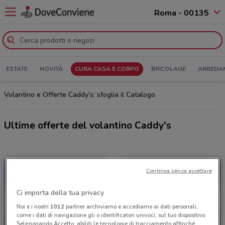
Roma - 00135
ESTATE
NOVITÀ
CURA CASA E CORPO
BRICOLAGE
ARREDA
Volantino e Offerte Caddy's: sfoglia il Catalogo
Ultime offerte del volantino Caddy's
Continua senza accettare
Ci importa della tua privacy
Noi e i nostri
1012
partner archiviamo e accediamo ai dati personali,
come i dati di navigazione gli o identificatori univoci, sul tuo dispositivo.
Selezionando Accetto, abiliti le tecnologie di tracciamento affinché