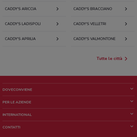
CADDY'S ARICCIA
CADDY'S BRACCIANO
CADDY'S LADISPOLI
CADDY'S VELLETRI
CADDY'S APRILIA
CADDY'S VALMONTONE
Tutte le città
DOVECONVIENE
Cos'è DoveConviene
PER LE AZIENDE
Chi siamo
Cosa facciamo
INTERNATIONAL
News e media
Richieste commerciali e marketing
Brazil
CONTATTI
Lavora con noi
Mexico