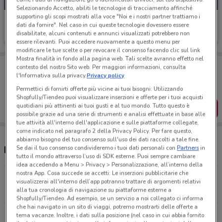
Selezionando Accetto, abiliti le tecnologie di tracciamento affinché
supportino gli scopi mostrati alla voce "Noi e i nostri partner trattiamo i
Beauty Si
dati da fornire". Nel caso in cui queste tecnologie dovessero essere
disabilitate, alcuni contenuti e annunci visualizzati potrebbero non
Scade il 23/08
10.4 km
essere rilevanti. Puoi accedere nuovamente a questo menu per
modificare le tue scelte o per revocare il consenso facendo clic sul link
Mostra finalità in fondo alla pagina web. Tali scelte avranno effetto nel
Porta DoveConviene sempre con te!
contesto del nostro Sito web. Per maggiori informazioni, consulta
Puoi trovare le migliori offerte dei negozi vicino a te,
l'Informativa sulla privacy.
Privacy policy
salvarle e creare la tua lista del risparmio, comodamente
Permettici di fornirti offerte più vicine ai tuoi bisogni: Utilizzando
dal tuo cellulare.
Shopfully/Tiendeo puoi visualizzare inserzioni e offerte per i tuoi acquisti
quotidiani più attinenti ai tuoi gusti e al tuo mondo. Tutto questo è
SCARICA L’APP
possibile grazie ad una serie di strumenti e analisi effettuate in base alle
tue attività all'interno dell'applicazione e sulle piattaforme collegate,
come indicato nel paragrafo 2 della Privacy Policy. Per fare questo,
abbiamo bisogno del tuo consenso sull'uso dei dati raccolti a tale fine.
Se dai il tuo consenso condivideremo i tuoi dati personali con
Partners
in
Negozi Beauty Si nelle vicinanze
tutto il mondo attraverso l’uso di SDK esterne. Puoi sempre cambiare
idea accedendo a Menu > Privacy > Personalizzazione, all’interno della
nostra App. Cosa succede se accetti: Le inserzioni pubblicitarie che
Via Dei Castani, 256 B-C Roma
visualizzerai all'interno dell’app potranno trattare di argomenti relativi
10.4 km
alla tua cronologia di navigazione su piattaforme esterne a
Shopfully/Tiendeo. Ad esempio, se un servizio a noi collegato ci informa
che hai navigato in un sito di viaggi, potremo mostrarti delle offerte a
Via Dei Sette Metri, 66/o Moretta
tema vacanze. Inoltre, i dati sulla posizione (nel caso in cui abbia fornito