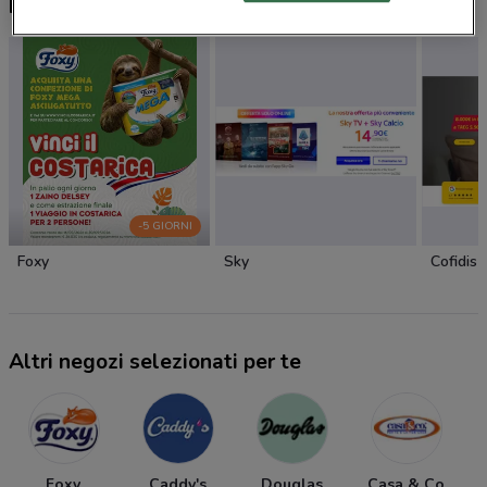
Nuovi prodotti da provare
-5 GIORNI
Foxy
Sky
Cofidis
Altri negozi selezionati per te
Foxy
Caddy's
Douglas
Casa & Co