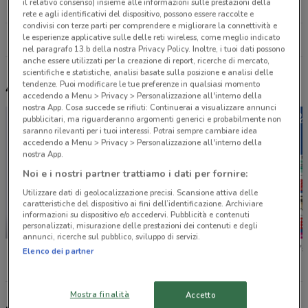
il relativo consenso) insieme alle informazioni sulle prestazioni della
18.1 km
rete e agli identificativi del dispositivo, possono essere raccolte e
condivisi con terze parti per comprendere e migliorare la connettività e
le esperienze applicative sulle delle reti wireless, come meglio indicato
Tutti i negozi Beauty Si
nel paragrafo 13.b della nostra Privacy Policy. Inoltre, i tuoi dati possono
anche essere utilizzati per la creazione di report, ricerche di mercato,
scientifiche e statistiche, analisi basate sulla posizione e analisi delle
tendenze. Puoi modificare le tue preferenze in qualsiasi momento
Altri volantini nelle vicinanze
accedendo a Menu > Privacy > Personalizzazione all'interno della
nostra App. Cosa succede se rifiuti: Continuerai a visualizzare annunci
pubblicitari, ma riguarderanno argomenti generici e probabilmente non
saranno rilevanti per i tuoi interessi. Potrai sempre cambiare idea
accedendo a Menu > Privacy > Personalizzazione all'interno della
nostra App.
Noi e i nostri partner trattiamo i dati per fornire:
Utilizzare dati di geolocalizzazione precisi. Scansione attiva delle
caratteristiche del dispositivo ai fini dell’identificazione. Archiviare
informazioni su dispositivo e/o accedervi. Pubblicità e contenuti
personalizzati, misurazione delle prestazioni dei contenuti e degli
-5 GIORNI
annunci, ricerche sul pubblico, sviluppo di servizi.
Foxy
Caddy's
Caddy's
Elenco dei partner
Mostra finalità
Accetto