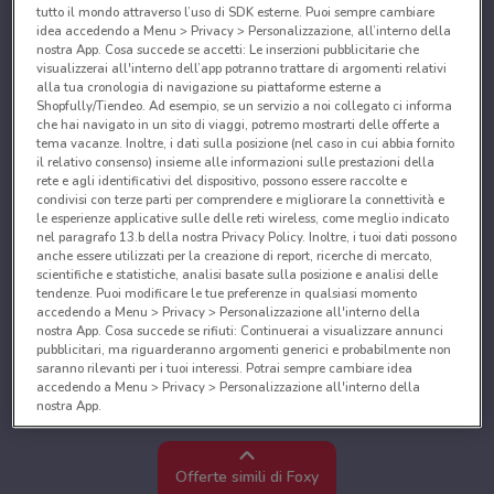
tutto il mondo attraverso l’uso di SDK esterne. Puoi sempre cambiare
idea accedendo a Menu > Privacy > Personalizzazione, all’interno della
nostra App. Cosa succede se accetti: Le inserzioni pubblicitarie che
visualizzerai all'interno dell’app potranno trattare di argomenti relativi
alla tua cronologia di navigazione su piattaforme esterne a
Shopfully/Tiendeo. Ad esempio, se un servizio a noi collegato ci informa
che hai navigato in un sito di viaggi, potremo mostrarti delle offerte a
tema vacanze. Inoltre, i dati sulla posizione (nel caso in cui abbia fornito
il relativo consenso) insieme alle informazioni sulle prestazioni della
rete e agli identificativi del dispositivo, possono essere raccolte e
condivisi con terze parti per comprendere e migliorare la connettività e
le esperienze applicative sulle delle reti wireless, come meglio indicato
nel paragrafo 13.b della nostra Privacy Policy. Inoltre, i tuoi dati possono
anche essere utilizzati per la creazione di report, ricerche di mercato,
scientifiche e statistiche, analisi basate sulla posizione e analisi delle
tendenze. Puoi modificare le tue preferenze in qualsiasi momento
accedendo a Menu > Privacy > Personalizzazione all'interno della
nostra App. Cosa succede se rifiuti: Continuerai a visualizzare annunci
pubblicitari, ma riguarderanno argomenti generici e probabilmente non
saranno rilevanti per i tuoi interessi. Potrai sempre cambiare idea
accedendo a Menu > Privacy > Personalizzazione all'interno della
nostra App.
Noi e i nostri partner trattiamo i dati per fornire:
Utilizzare dati di geolocalizzazione precisi. Scansione attiva delle
Offerte simili di Foxy
caratteristiche del dispositivo ai fini dell’identificazione. Archiviare