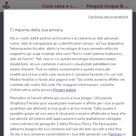
Cura casa e corpo
Negozi Acqua & Sapone
Continua senza accettare
Ci importa della tua privacy
Noi e i nostri
1014
partner archiviamo e accediamo ai dati personali,
come i dati di navigazione gli o identificatori univoci, sul tuo dispositivo.
Selezionando Accetto, abiliti le tecnologie di tracciamento affinché
supportino gli scopi mostrati alla voce "Noi e i nostri partner trattiamo i
dati da fornire". Nel caso in cui queste tecnologie dovessero essere
disabilitate, alcuni contenuti e annunci visualizzati potrebbero non
essere rilevanti. Puoi accedere nuovamente a questo menu per
modificare le tue scelte o per revocare il consenso facendo clic sul link
Mostra finalità in fondo alla pagina web. Tali scelte avranno effetto nel
contesto del nostro Sito web. Per maggiori informazioni, consulta
l'Informativa sulla privacy.
Privacy policy
Permettici di fornirti offerte più vicine ai tuoi bisogni: Utilizzando
Shopfully/Tiendeo puoi visualizzare inserzioni e offerte per i tuoi acquisti
quotidiani più attinenti ai tuoi gusti e al tuo mondo. Tutto questo è
possibile grazie ad una serie di strumenti e analisi effettuate in base alle
tue attività all'interno dell'applicazione e sulle piattaforme collegate,
come indicato nel paragrafo 2 della Privacy Policy. Per fare questo,
abbiamo bisogno del tuo consenso sull'uso dei dati raccolti a tale fine.
Se dai il tuo consenso condivideremo i tuoi dati personali con
Partners
in