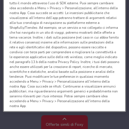
tutto il mondo attraverso l’uso di SDK esterne. Puoi sempre cambiare
idea accedendo a Menu > Privacy > Personalizzazione, all’interno della
nostra App. Cosa succede se accetti: Le inserzioni pubblicitarie che
visualizzerai all'interno dell’app potranno trattare di argomenti relativi
alla tua cronologia di navigazione su piattaforme esterne a
Shopfully/Tiendeo. Ad esempio, se un servizio a noi collegato ci informa
che hai navigato in un sito di viaggi, potremo mostrarti delle offerte a
tema vacanze. Inoltre, i dati sulla posizione (nel caso in cui abbia fornito
il relativo consenso) insieme alle informazioni sulle prestazioni della
rete e agli identificativi del dispositivo, possono essere raccolte e
condivisi con terze parti per comprendere e migliorare la connettività e
le esperienze applicative sulle delle reti wireless, come meglio indicato
nel paragrafo 13.b della nostra Privacy Policy. Inoltre, i tuoi dati possono
anche essere utilizzati per la creazione di report, ricerche di mercato,
scientifiche e statistiche, analisi basate sulla posizione e analisi delle
tendenze. Puoi modificare le tue preferenze in qualsiasi momento
accedendo a Menu > Privacy > Personalizzazione all'interno della
nostra App. Cosa succede se rifiuti: Continuerai a visualizzare annunci
pubblicitari, ma riguarderanno argomenti generici e probabilmente non
saranno rilevanti per i tuoi interessi. Potrai sempre cambiare idea
accedendo a Menu > Privacy > Personalizzazione all'interno della
nostra App.
Noi e i nostri partner trattiamo i dati per fornire:
Utilizzare dati di geolocalizzazione precisi. Scansione attiva delle
Offerte simili di Foxy
caratteristiche del dispositivo ai fini dell’identificazione. Archiviare