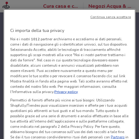
Cura casa e corpo
Negozi Acqua & Sapone
Continua senza accettare
Ci importa della tua privacy
Noi e i nostri
1012
partner archiviamo e accediamo ai dati personali,
come i dati di navigazione gli o identificatori univoci, sul tuo dispositivo.
Selezionando Accetto, abiliti le tecnologie di tracciamento affinché
supportino gli scopi mostrati alla voce "Noi e i nostri partner trattiamo i
dati da fornire". Nel caso in cui queste tecnologie dovessero essere
disabilitate, alcuni contenuti e annunci visualizzati potrebbero non
essere rilevanti. Puoi accedere nuovamente a questo menu per
modificare le tue scelte o per revocare il consenso facendo clic sul link
Mostra finalità in fondo alla pagina web. Tali scelte avranno effetto nel
contesto del nostro Sito web. Per maggiori informazioni, consulta
l'Informativa sulla privacy.
Privacy policy
Permettici di fornirti offerte più vicine ai tuoi bisogni: Utilizzando
Shopfully/Tiendeo puoi visualizzare inserzioni e offerte per i tuoi acquisti
quotidiani più attinenti ai tuoi gusti e al tuo mondo. Tutto questo è
possibile grazie ad una serie di strumenti e analisi effettuate in base alle
tue attività all'interno dell'applicazione e sulle piattaforme collegate,
come indicato nel paragrafo 2 della Privacy Policy. Per fare questo,
abbiamo bisogno del tuo consenso sull'uso dei dati raccolti a tale fine.
Se dai il tuo consenso condivideremo i tuoi dati personali con
Partners
in