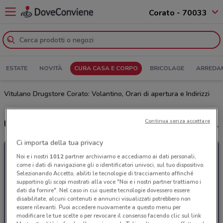
Corato - 70033
ESTATE
NOVITÀ
CURA CASA E CORPO
BRICOLAGE
ARREDA
Vitulano Drugstore Corato: Volantino, Orari di apertura e Indirizzi
Continua senza accettare
Ultime offerte del volantino Vitulano Drugstore
Ci importa della tua privacy
Noi e i nostri
1012
partner archiviamo e accediamo ai dati personali,
come i dati di navigazione gli o identificatori univoci, sul tuo dispositivo.
Selezionando Accetto, abiliti le tecnologie di tracciamento affinché
supportino gli scopi mostrati alla voce "Noi e i nostri partner trattiamo i
dati da fornire". Nel caso in cui queste tecnologie dovessero essere
disabilitate, alcuni contenuti e annunci visualizzati potrebbero non
essere rilevanti. Puoi accedere nuovamente a questo menu per
modificare le tue scelte o per revocare il consenso facendo clic sul link