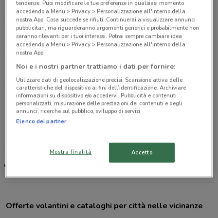
tendenze. Puoi modificare le tue preferenze in qualsiasi momento
372 m
accedendo a Menu > Privacy > Personalizzazione all'interno della
nostra App. Cosa succede se rifiuti: Continuerai a visualizzare annunci
Via Peucetia, 32 Ruvo Di Puglia
pubblicitari, ma riguarderanno argomenti generici e probabilmente non
saranno rilevanti per i tuoi interessi. Potrai sempre cambiare idea
6.6 km
accedendo a Menu > Privacy > Personalizzazione all'interno della
nostra App.
Via Saffi, 14 Ruvo Di Puglia
Noi e i nostri partner trattiamo i dati per fornire:
7.1 km
Utilizzare dati di geolocalizzazione precisi. Scansione attiva delle
caratteristiche del dispositivo ai fini dell’identificazione. Archiviare
informazioni su dispositivo e/o accedervi. Pubblicità e contenuti
Via Asiago, 37 Andria
personalizzati, misurazione delle prestazioni dei contenuti e degli
11.9 km
annunci, ricerche sul pubblico, sviluppo di servizi.
Elenco dei partner
Tutti i negozi Vitulano Drugstore
Mostra finalità
Accetto
Vitulano Drugstore, offerte e negozi
Offerte volantini e cataloghi per città nelle vicinanze