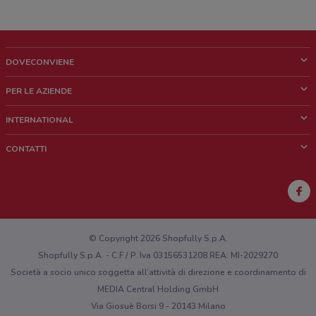
DOVECONVIENE
Cos'è DoveConviene
PER LE AZIENDE
Chi siamo
Cosa facciamo
INTERNATIONAL
News e media
Richieste commerciali e marketing
Brazil
CONTATTI
Lavora con noi
Mexico
Segnalazione punto vendita
France
Segnalazione Volantino
Australia
Hai un malfunzionamento sul web o sull'app?
New Zealand
© Copyright 2026 Shopfully S.p.A.
Shopfully S.p.A. - C.F / P. Iva 03156531208 REA: MI-2029270
Società a socio unico soggetta all’attività di direzione e coordinamento di
MEDIA Central Holding GmbH
Via Giosuè Borsi 9 - 20143 Milano