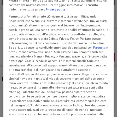
Mostra finalità in fondo alla pagina web. Tali scelte avranno effetto nel
contesto del nostro Sito web. Per maggiori informazioni, consulta
l'Informativa sulla privacy.
Privacy policy
Vitulano Drugstore
Permettici di fornirti offerte più vicine ai tuoi bisogni: Utilizzando
Scade il 18/08
289 m
Shopfully/Tiendeo puoi visualizzare inserzioni e offerte per i tuoi acquisti
quotidiani più attinenti ai tuoi gusti e al tuo mondo. Tutto questo è
possibile grazie ad una serie di strumenti e analisi effettuate in base alle
Porta DoveConviene sempre con te!
tue attività all'interno dell'applicazione e sulle piattaforme collegate,
come indicato nel paragrafo 2 della Privacy Policy. Per fare questo,
Puoi trovare le migliori offerte dei negozi vicino a te,
abbiamo bisogno del tuo consenso sull'uso dei dati raccolti a tale fine.
salvarle e creare la tua lista del risparmio, comodamente
dal tuo cellulare.
Se dai il tuo consenso condivideremo i tuoi dati personali con
Partners
in
tutto il mondo attraverso l’uso di SDK esterne. Puoi sempre cambiare
idea accedendo a Menu > Privacy > Personalizzazione, all’interno della
SCARICA L’APP
nostra App. Cosa succede se accetti: Le inserzioni pubblicitarie che
visualizzerai all'interno dell’app potranno trattare di argomenti relativi
alla tua cronologia di navigazione su piattaforme esterne a
Shopfully/Tiendeo. Ad esempio, se un servizio a noi collegato ci informa
Negozi Vitulano Drugstore a Corato
che hai navigato in un sito di viaggi, potremo mostrarti delle offerte a
tema vacanze. Inoltre, i dati sulla posizione (nel caso in cui abbia fornito
il relativo consenso) insieme alle informazioni sulle prestazioni della
rete e agli identificativi del dispositivo, possono essere raccolte e
Via Di Vittorio, 17 Corato
condivisi con terze parti per comprendere e migliorare la connettività e
289 m
le esperienze applicative sulle delle reti wireless, come meglio indicato
nel paragrafo 13.b della nostra Privacy Policy. Inoltre, i tuoi dati possono
anche essere utilizzati per la creazione di report, ricerche di mercato,
Via Spirito Santo, 5/E Corato
scientifiche e statistiche, analisi basate sulla posizione e analisi delle