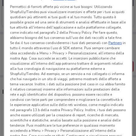
Permettici di fornirti offerte più vicine ai tuoi bisogni: Utilizzando
Shopfully/Tiendeo puoi visualizzare inserzioni e offerte per i tuoi acquisti
Parafarmacia Conad
quotidiani più attinenti ai tuoi gusti e al tuo mondo. Tutto questo è
Scade il 03/09
14.2 km
possibile grazie ad una serie di strumenti e analisi effettuate in base alle
tue attività all'interno dell'applicazione e sulle piattaforme collegate,
come indicato nel paragrafo 2 della Privacy Policy. Per fare questo,
abbiamo bisogno del tuo consenso sull'uso dei dati raccolti a tale fine.
Porta DoveConviene sempre con te!
Se dai il tuo consenso condivideremo i tuoi dati personali con
Partners
in
Puoi trovare le migliori offerte dei negozi vicino a te,
tutto il mondo attraverso l’uso di SDK esterne. Puoi sempre cambiare
salvarle e creare la tua lista del risparmio, comodamente
idea accedendo a Menu > Privacy > Personalizzazione, all’interno della
dal tuo cellulare.
nostra App. Cosa succede se accetti: Le inserzioni pubblicitarie che
visualizzerai all'interno dell’app potranno trattare di argomenti relativi
SCARICA L’APP
alla tua cronologia di navigazione su piattaforme esterne a
Shopfully/Tiendeo. Ad esempio, se un servizio a noi collegato ci informa
che hai navigato in un sito di viaggi, potremo mostrarti delle offerte a
tema vacanze. Inoltre, i dati sulla posizione (nel caso in cui abbia fornito
il relativo consenso) insieme alle informazioni sulle prestazioni della
Negozi Parafarmacia Conad a Corato
rete e agli identificativi del dispositivo, possono essere raccolte e
condivisi con terze parti per comprendere e migliorare la connettività e
le esperienze applicative sulle delle reti wireless, come meglio indicato
Contrada Barba d'angelo Ss170 Andria
nel paragrafo 13.b della nostra Privacy Policy. Inoltre, i tuoi dati possono
anche essere utilizzati per la creazione di report, ricerche di mercato,
14.2 km
CHIUSO
scientifiche e statistiche, analisi basate sulla posizione e analisi delle
tendenze. Puoi modificare le tue preferenze in qualsiasi momento
accedendo a Menu > Privacy > Personalizzazione all'interno della
Tutti i negozi Parafarmacia Conad
nostra App. Cosa succede se rifiuti: Continuerai a visualizzare annunci