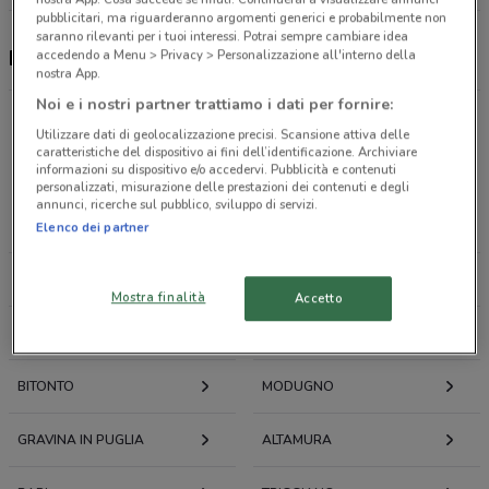
pubblicitari, ma riguarderanno argomenti generici e probabilmente non
saranno rilevanti per i tuoi interessi. Potrai sempre cambiare idea
Parafarmacia Conad, offerte e negozi
accedendo a Menu > Privacy > Personalizzazione all'interno della
nostra App.
Noi e i nostri partner trattiamo i dati per fornire:
Utilizzare dati di geolocalizzazione precisi. Scansione attiva delle
caratteristiche del dispositivo ai fini dell’identificazione. Archiviare
Offerte volantini e cataloghi per città nelle vicinanze
informazioni su dispositivo e/o accedervi. Pubblicità e contenuti
personalizzati, misurazione delle prestazioni dei contenuti e degli
annunci, ricerche sul pubblico, sviluppo di servizi.
CORATO
BISCEGLIE
Elenco dei partner
ANDRIA
TRANI
Mostra finalità
Accetto
MOLFETTA
BARLETTA
BITONTO
MODUGNO
GRAVINA IN PUGLIA
ALTAMURA