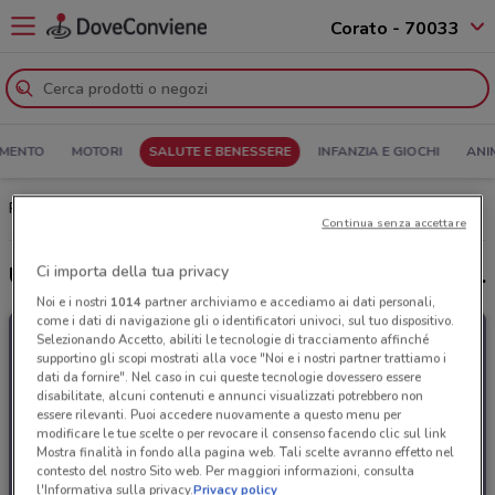
Corato - 70033
MENTO
MOTORI
SALUTE E BENESSERE
INFANZIA E GIOCHI
ANI
Parafarmacia Conad Corato: Volantino, Orari di apertura e Indirizzi
Continua senza accettare
Ci importa della tua privacy
Ultime offerte del volantino Parafarmacia Conad
Noi e i nostri
1014
partner archiviamo e accediamo ai dati personali,
come i dati di navigazione gli o identificatori univoci, sul tuo dispositivo.
Selezionando Accetto, abiliti le tecnologie di tracciamento affinché
supportino gli scopi mostrati alla voce "Noi e i nostri partner trattiamo i
dati da fornire". Nel caso in cui queste tecnologie dovessero essere
disabilitate, alcuni contenuti e annunci visualizzati potrebbero non
essere rilevanti. Puoi accedere nuovamente a questo menu per
modificare le tue scelte o per revocare il consenso facendo clic sul link
Mostra finalità in fondo alla pagina web. Tali scelte avranno effetto nel
contesto del nostro Sito web. Per maggiori informazioni, consulta
l'Informativa sulla privacy.
Privacy policy