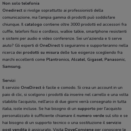
Non solo telefonia
Onedirect
si rivolge soprattutto ai professionisti della
comunicazione, ma l'ampia gamma di prodotti può soddisfare
chiunque. Il
catalogo
contiene oltre 3000 prodotti ed accessori fra
cuffie, telefoni fissi e cordless, walkie talkie, smartphone resistenti
e sistemi per audio e video conferenze. Sei un'azienda e ti serve
aiuto? Gli esperti di
OneDirect
ti seguiranno e supporteranno nella
ricerca dei
prodotti
su
misura
delle tue esigenze scegliendo fra
marchi eccellenti come
Plantronics
,
Alcatel
,
Gigaset
,
Panasonic
,
Samsung
.
Servizi
Il servizio
OneDirect
è facile e comodo. Si crea un account in un
paio di clic, si scelgono i prodotti da inserire nel carrello e una volta
stabilito l'acquisto, nell'arco di due giorni verrà consegnato in tutta
italia, isole incluse. Se hai bisogno di un
supporto
per l'acquisto
personalizzato è sufficiente chiamare il
numero
verde
sul sito e se
hai bisogno di un supporto tecnico o una sostituzione il
servizio
post
vendita
è assicurato. Visita
DoveConviene
per conoscere le