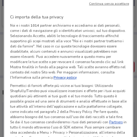
Continua senza accettare
One Direct
Ci importa della tua privacy
Scade giovedì
Noi e i nostri
1014
partner archiviamo e accediamo ai dati personali,
come i dati di navigazione gli o identificatori univoci, sul tuo dispositivo.
Selezionando Accetto, abiliti le tecnologie di tracciamento affinché
Porta DoveConviene sempre con te!
supportino gli scopi mostrati alla voce "Noi e i nostri partner trattiamo i
Puoi trovare le migliori offerte dei negozi vicino a te,
dati da fornire". Nel caso in cui queste tecnologie dovessero essere
salvarle e creare la tua lista del risparmio, comodamente
disabilitate, alcuni contenuti e annunci visualizzati potrebbero non
dal tuo cellulare.
essere rilevanti. Puoi accedere nuovamente a questo menu per
modificare le tue scelte o per revocare il consenso facendo clic sul link
SCARICA L’APP
Mostra finalità in fondo alla pagina web. Tali scelte avranno effetto nel
contesto del nostro Sito web. Per maggiori informazioni, consulta
l'Informativa sulla privacy.
Privacy policy
Permettici di fornirti offerte più vicine ai tuoi bisogni: Utilizzando
Shopfully/Tiendeo puoi visualizzare inserzioni e offerte per i tuoi acquisti
Negozi One Direct a Corato
quotidiani più attinenti ai tuoi gusti e al tuo mondo. Tutto questo è
possibile grazie ad una serie di strumenti e analisi effettuate in base alle
tue attività all'interno dell'applicazione e sulle piattaforme collegate,
come indicato nel paragrafo 2 della Privacy Policy. Per fare questo,
abbiamo bisogno del tuo consenso sull'uso dei dati raccolti a tale fine.
Se dai il tuo consenso condivideremo i tuoi dati personali con
Partners
in
tutto il mondo attraverso l’uso di SDK esterne. Puoi sempre cambiare
idea accedendo a Menu > Privacy > Personalizzazione, all’interno della