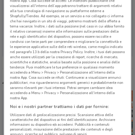
nostra App. Cosa succede se accetti: Le inserzioni pubblicitarie che
visualizzerai all'interno dell’app potranno trattare di argomenti relativi
alla tua cronologia di navigazione su piattaforme esterne a
Shopfully/Tiendeo. Ad esempio, se un servizio a noi collegato ci informa
che hai navigato in un sito di viaggi, potremo mostrarti delle offerte a
tema vacanze. Inoltre, i dati sulla posizione (nel caso in cui abbia fornito
il relativo consenso) insieme alle informazioni sulle prestazioni della
rete e agli identificativi del dispositivo, possono essere raccolte e
Non ci sono negozi nelle vicinanze
condivisi con terze parti per comprendere e migliorare la connettività e
le esperienze applicative sulle delle reti wireless, come meglio indicato
nel paragrafo 13.b della nostra Privacy Policy. Inoltre, i tuoi dati possono
anche essere utilizzati per la creazione di report, ricerche di mercato,
scientifiche e statistiche, analisi basate sulla posizione e analisi delle
tendenze. Puoi modificare le tue preferenze in qualsiasi momento
accedendo a Menu > Privacy > Personalizzazione all'interno della
nostra App. Cosa succede se rifiuti: Continuerai a visualizzare annunci
Altri volantini nelle vicinanze
pubblicitari, ma riguarderanno argomenti generici e probabilmente non
saranno rilevanti per i tuoi interessi. Potrai sempre cambiare idea
accedendo a Menu > Privacy > Personalizzazione all'interno della
nostra App.
Noi e i nostri partner trattiamo i dati per fornire:
Utilizzare dati di geolocalizzazione precisi. Scansione attiva delle
caratteristiche del dispositivo ai fini dell’identificazione. Archiviare
informazioni su dispositivo e/o accedervi. Pubblicità e contenuti
personalizzati, misurazione delle prestazioni dei contenuti e degli
annunci, ricerche sul pubblico, sviluppo di servizi.