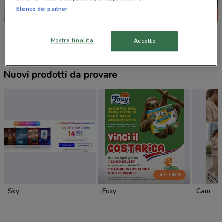
Elenco dei partner
SCADE OGGI
Unieuro
Euronics
Expert
Mostra finalità
Accetto
Nuovi prodotti da provare
-4 GIORNI
Sky
Foxy
Cam