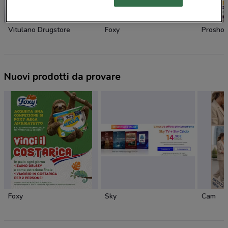
NUOVO
Vitulano Drugstore
Foxy
Prosho
Nuovi prodotti da provare
Foxy
Sky
Cam