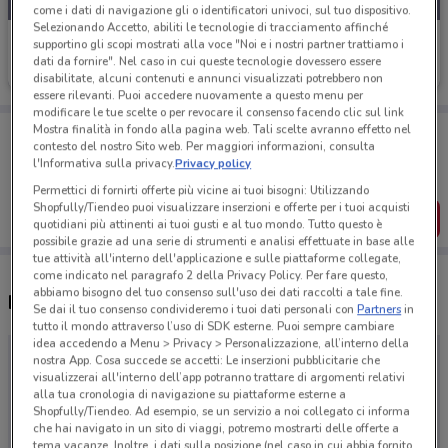
come i dati di navigazione gli o identificatori univoci, sul tuo dispositivo.
Selezionando Accetto, abiliti le tecnologie di tracciamento affinché
Notino
supportino gli scopi mostrati alla voce "Noi e i nostri partner trattiamo i
dati da fornire". Nel caso in cui queste tecnologie dovessero essere
Scade il 03/09
disabilitate, alcuni contenuti e annunci visualizzati potrebbero non
essere rilevanti. Puoi accedere nuovamente a questo menu per
modificare le tue scelte o per revocare il consenso facendo clic sul link
Porta DoveConviene sempre con te!
Mostra finalità in fondo alla pagina web. Tali scelte avranno effetto nel
contesto del nostro Sito web. Per maggiori informazioni, consulta
Puoi trovare le migliori offerte dei negozi vicino a te,
l'Informativa sulla privacy.
Privacy policy
salvarle e creare la tua lista del risparmio, comodamente
dal tuo cellulare.
Permettici di fornirti offerte più vicine ai tuoi bisogni: Utilizzando
Shopfully/Tiendeo puoi visualizzare inserzioni e offerte per i tuoi acquisti
SCARICA L’APP
quotidiani più attinenti ai tuoi gusti e al tuo mondo. Tutto questo è
possibile grazie ad una serie di strumenti e analisi effettuate in base alle
tue attività all'interno dell'applicazione e sulle piattaforme collegate,
come indicato nel paragrafo 2 della Privacy Policy. Per fare questo,
abbiamo bisogno del tuo consenso sull'uso dei dati raccolti a tale fine.
Negozi Notino a Corato
Se dai il tuo consenso condivideremo i tuoi dati personali con
Partners
in
tutto il mondo attraverso l’uso di SDK esterne. Puoi sempre cambiare
idea accedendo a Menu > Privacy > Personalizzazione, all’interno della
nostra App. Cosa succede se accetti: Le inserzioni pubblicitarie che
visualizzerai all'interno dell’app potranno trattare di argomenti relativi
alla tua cronologia di navigazione su piattaforme esterne a
Shopfully/Tiendeo. Ad esempio, se un servizio a noi collegato ci informa
che hai navigato in un sito di viaggi, potremo mostrarti delle offerte a
tema vacanze. Inoltre, i dati sulla posizione (nel caso in cui abbia fornito