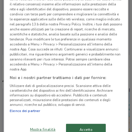
il relativo consenso) insieme alle informazioni sulle prestazioni della
rete e agli identificativi del dispositivo, possono essere raccolte e
condivisi con terze parti per comprendere e migliorare la connettività e
le esperienze applicative sulle delle reti wireless, come meglio indicato
nel paragrafo 13.b della nostra Privacy Policy. Inoltre, i tuoi dati possono
anche essere utilizzati per la creazione di report, ricerche di mercato,
scientifiche e statistiche, analisi basate sulla posizione e analisi delle
Non ci sono negozi nelle vicinanze
tendenze. Puoi modificare le tue preferenze in qualsiasi momento
accedendo a Menu > Privacy > Personalizzazione all'interno della
nostra App. Cosa succede se rifiuti: Continuerai a visualizzare annunci
pubblicitari, ma riguarderanno argomenti generici e probabilmente non
saranno rilevanti per i tuoi interessi. Potrai sempre cambiare idea
accedendo a Menu > Privacy > Personalizzazione all'interno della
nostra App.
Noi e i nostri partner trattiamo i dati per fornire:
Altri volantini nelle vicinanze
Utilizzare dati di geolocalizzazione precisi. Scansione attiva delle
caratteristiche del dispositivo ai fini dell’identificazione. Archiviare
informazioni su dispositivo e/o accedervi. Pubblicità e contenuti
personalizzati, misurazione delle prestazioni dei contenuti e degli
annunci, ricerche sul pubblico, sviluppo di servizi.
Elenco dei partner
Mostra finalità
Accetto