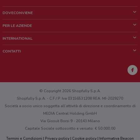
DOVECONVIENE
Cos'è DoveConviene
PER LE AZIENDE
Chi siamo
Cosa facciamo
INTERNATIONAL
News e media
Richieste commerciali e marketing
Brazil
CONTATTI
Lavora con noi
Mexico
Segnalazione punto vendita
France
Segnalazione Volantino
Australia
Hai un malfunzionamento sul web o sull'app?
New Zealand
© Copyright 2026 Shopfully S.p.A.
Shopfully S.p.A. - C.F / P. Iva 03156531208 REA: MI-2029270
Società a socio unico soggetta all’attività di direzione e coordinamento di
MEDIA Central Holding GmbH
Via Giosuè Borsi 9 - 20143 Milano
Capitale Sociale sottoscritto e versato: € 50.000,00
Termini e Condizioni
Privacy policy
Cookie policy
Informativa Beacon