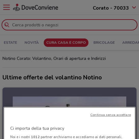
Corato - 70033
ESTATE
NOVITÀ
CURA CASA E CORPO
BRICOLAGE
ARREDA
Notino Corato: Volantino, Orari di apertura e Indirizzi
Ultime offerte del volantino Notino
Continua senza accettare
Ci importa della tua privacy
Noi e i nostri
1012
partner archiviamo e accediamo ai dati personali,