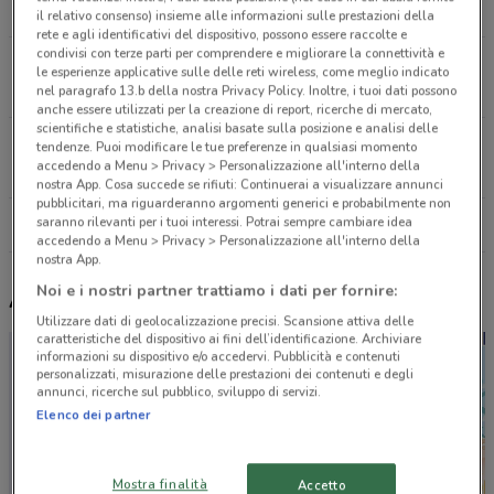
724 m
il relativo consenso) insieme alle informazioni sulle prestazioni della
rete e agli identificativi del dispositivo, possono essere raccolte e
condivisi con terze parti per comprendere e migliorare la connettività e
Viale Goito, 11 Andria
le esperienze applicative sulle delle reti wireless, come meglio indicato
13.2 km
nel paragrafo 13.b della nostra Privacy Policy. Inoltre, i tuoi dati possono
anche essere utilizzati per la creazione di report, ricerche di mercato,
scientifiche e statistiche, analisi basate sulla posizione e analisi delle
Via Canosa, 13A Barletta
tendenze. Puoi modificare le tue preferenze in qualsiasi momento
accedendo a Menu > Privacy > Personalizzazione all'interno della
21.4 km
nostra App. Cosa succede se rifiuti: Continuerai a visualizzare annunci
pubblicitari, ma riguarderanno argomenti generici e probabilmente non
saranno rilevanti per i tuoi interessi. Potrai sempre cambiare idea
Tutti i negozi Mister Risparmio
accedendo a Menu > Privacy > Personalizzazione all'interno della
nostra App.
Noi e i nostri partner trattiamo i dati per fornire:
Altri volantini nelle vicinanze
Utilizzare dati di geolocalizzazione precisi. Scansione attiva delle
caratteristiche del dispositivo ai fini dell’identificazione. Archiviare
informazioni su dispositivo e/o accedervi. Pubblicità e contenuti
personalizzati, misurazione delle prestazioni dei contenuti e degli
annunci, ricerche sul pubblico, sviluppo di servizi.
Elenco dei partner
Mostra finalità
Accetto