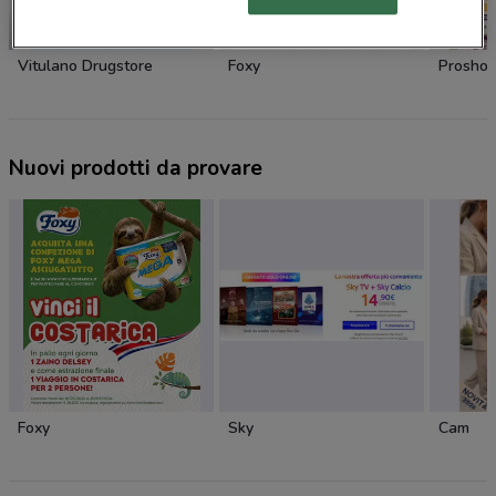
NUOVO
Vitulano Drugstore
Foxy
Prosho
Nuovi prodotti da provare
Foxy
Sky
Cam