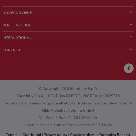
DOVECONVIENE
Cos'è DoveConviene
PER LE AZIENDE
Chi siamo
Cosa facciamo
INTERNATIONAL
News e media
Richieste commerciali e marketing
Brazil
CONTATTI
Lavora con noi
Mexico
Segnalazione punto vendita
France
Segnalazione Volantino
Australia
Hai un malfunzionamento sul web o sull'app?
New Zealand
© Copyright 2026 Shopfully S.p.A.
Shopfully S.p.A. - C.F / P. Iva 03156531208 REA: MI-2029270
Società a socio unico soggetta all’attività di direzione e coordinamento di
MEDIA Central Holding GmbH
Via Giosuè Borsi 9 - 20143 Milano
Capitale Sociale sottoscritto e versato: € 50.000,00
Termini e Condizioni
Privacy policy
Cookie policy
Informativa Beacon