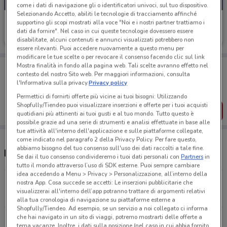
come i dati di navigazione gli o identificatori univoci, sul tuo dispositivo.
Selezionando Accetto, abiliti le tecnologie di tracciamento affinché
Mister Risparmio
supportino gli scopi mostrati alla voce "Noi e i nostri partner trattiamo i
dati da fornire". Nel caso in cui queste tecnologie dovessero essere
Scade il 16/08
725 m
disabilitate, alcuni contenuti e annunci visualizzati potrebbero non
essere rilevanti. Puoi accedere nuovamente a questo menu per
modificare le tue scelte o per revocare il consenso facendo clic sul link
Porta DoveConviene sempre con te!
Mostra finalità in fondo alla pagina web. Tali scelte avranno effetto nel
contesto del nostro Sito web. Per maggiori informazioni, consulta
Puoi trovare le migliori offerte dei negozi vicino a te,
l'Informativa sulla privacy.
Privacy policy
salvarle e creare la tua lista del risparmio, comodamente
dal tuo cellulare.
Permettici di fornirti offerte più vicine ai tuoi bisogni: Utilizzando
Shopfully/Tiendeo puoi visualizzare inserzioni e offerte per i tuoi acquisti
SCARICA L’APP
quotidiani più attinenti ai tuoi gusti e al tuo mondo. Tutto questo è
possibile grazie ad una serie di strumenti e analisi effettuate in base alle
tue attività all'interno dell'applicazione e sulle piattaforme collegate,
come indicato nel paragrafo 2 della Privacy Policy. Per fare questo,
abbiamo bisogno del tuo consenso sull'uso dei dati raccolti a tale fine.
Negozi Mister Risparmio a Corato
Se dai il tuo consenso condivideremo i tuoi dati personali con
Partners
in
tutto il mondo attraverso l’uso di SDK esterne. Puoi sempre cambiare
idea accedendo a Menu > Privacy > Personalizzazione, all’interno della
Via Sant Elia, 160 Corato
nostra App. Cosa succede se accetti: Le inserzioni pubblicitarie che
visualizzerai all'interno dell’app potranno trattare di argomenti relativi
703 m
alla tua cronologia di navigazione su piattaforme esterne a
Shopfully/Tiendeo. Ad esempio, se un servizio a noi collegato ci informa
che hai navigato in un sito di viaggi, potremo mostrarti delle offerte a
Via Antonio Sant Elia, 160A Corato
tema vacanze. Inoltre, i dati sulla posizione (nel caso in cui abbia fornito