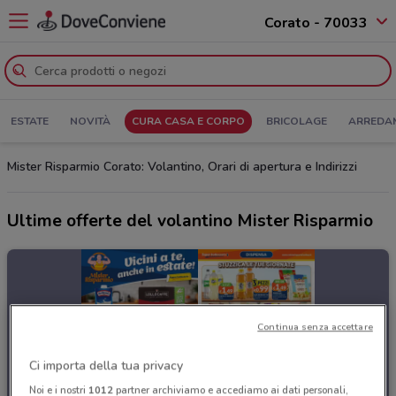
Corato - 70033
ESTATE
NOVITÀ
CURA CASA E CORPO
BRICOLAGE
ARREDA
Mister Risparmio Corato: Volantino, Orari di apertura e Indirizzi
Ultime offerte del volantino Mister Risparmio
Continua senza accettare
Ci importa della tua privacy
Noi e i nostri
1012
partner archiviamo e accediamo ai dati personali,