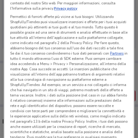
contesto del nostro Sito web. Per maggiori informazioni, consulta
l'Informativa sulla privacy.
Privacy policy
Permettici di fornirti offerte più vicine ai tuoi bisogni: Utilizzando
Shopfully/Tiendeo puoi visualizzare inserzioni e offerte per i tuoi acquisti
Ci dispiace, al momento non abbiamo pubblicato
quotidiani più attinenti ai tuoi gusti e al tuo mondo. Tutto questo è
volantini nella tua zona. Riprova più tardi.
possibile grazie ad una serie di strumenti e analisi effettuate in base alle
tue attività all'interno dell'applicazione e sulle piattaforme collegate,
come indicato nel paragrafo 2 della Privacy Policy. Per fare questo,
abbiamo bisogno del tuo consenso sull'uso dei dati raccolti a tale fine.
Se dai il tuo consenso condivideremo i tuoi dati personali con
Partners
in
tutto il mondo attraverso l’uso di SDK esterne. Puoi sempre cambiare
idea accedendo a Menu > Privacy > Personalizzazione, all’interno della
Porta DoveConviene sempre con te!
nostra App. Cosa succede se accetti: Le inserzioni pubblicitarie che
Puoi trovare le migliori offerte dei negozi vicino a te,
visualizzerai all'interno dell’app potranno trattare di argomenti relativi
salvarle e creare la tua lista del risparmio, comodamente
alla tua cronologia di navigazione su piattaforme esterne a
dal tuo cellulare.
Shopfully/Tiendeo. Ad esempio, se un servizio a noi collegato ci informa
che hai navigato in un sito di viaggi, potremo mostrarti delle offerte a
SCARICA L’APP
tema vacanze. Inoltre, i dati sulla posizione (nel caso in cui abbia fornito
il relativo consenso) insieme alle informazioni sulle prestazioni della
rete e agli identificativi del dispositivo, possono essere raccolte e
condivisi con terze parti per comprendere e migliorare la connettività e
le esperienze applicative sulle delle reti wireless, come meglio indicato
Negozi Metagenics a Corato
nel paragrafo 13.b della nostra Privacy Policy. Inoltre, i tuoi dati possono
anche essere utilizzati per la creazione di report, ricerche di mercato,
scientifiche e statistiche, analisi basate sulla posizione e analisi delle
tendenze. Puoi modificare le tue preferenze in qualsiasi momento