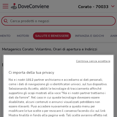
Corato - 70033
MENTO
MOTORI
SALUTE E BENESSERE
INFANZIA E GIOCHI
ANI
Metagenics Corato: Volantino, Orari di apertura e Indirizzi
Continua senza accettare
Ultime offerte del volantino Metagenics
Ci importa della tua privacy
Noi e i nostri
1012
partner archiviamo e accediamo ai dati personali,
come i dati di navigazione gli o identificatori univoci, sul tuo dispositivo.
Selezionando Accetto, abiliti le tecnologie di tracciamento affinché
supportino gli scopi mostrati alla voce "Noi e i nostri partner trattiamo i
dati da fornire". Nel caso in cui queste tecnologie dovessero essere
disabilitate, alcuni contenuti e annunci visualizzati potrebbero non
essere rilevanti. Puoi accedere nuovamente a questo menu per
modificare le tue scelte o per revocare il consenso facendo clic sul link
Mostra finalità in fondo alla pagina web. Tali scelte avranno effetto nel