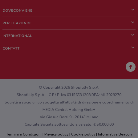
DOVECONVIENE
Cos'è DoveConviene
PER LE AZIENDE
Chi siamo
Cosa facciamo
INTERNATIONAL
News e media
Richieste commerciali e marketing
Brazil
CONTATTI
Lavora con noi
Mexico
Segnalazione punto vendita
France
Segnalazione Volantino
Australia
Hai un malfunzionamento sul web o sull'app?
New Zealand
© Copyright 2026 Shopfully S.p.A.
Shopfully S.p.A. - C.F / P. Iva 03156531208 REA: MI-2029270
Società a socio unico soggetta all’attività di direzione e coordinamento di
MEDIA Central Holding GmbH
Via Giosuè Borsi 9 - 20143 Milano
Capitale Sociale sottoscritto e versato: € 50.000,00
Termini e Condizioni
Privacy policy
Cookie policy
Informativa Beacon