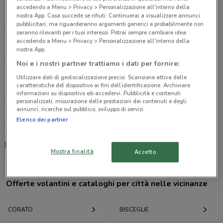
VIA STA FAUSTINA KOWALSKA 26 Corato
accedendo a Menu > Privacy > Personalizzazione all'interno della
900 m
nostra App. Cosa succede se rifiuti: Continuerai a visualizzare annunci
pubblicitari, ma riguarderanno argomenti generici e probabilmente non
saranno rilevanti per i tuoi interessi. Potrai sempre cambiare idea
VIA LEONTINE DE NITTIS 7/9 Barletta
accedendo a Menu > Privacy > Personalizzazione all'interno della
21.2 km
nostra App.
Noi e i nostri partner trattiamo i dati per fornire:
VIA LEONTINE DE NITTIS 7/9 Barletta
Utilizzare dati di geolocalizzazione precisi. Scansione attiva delle
caratteristiche del dispositivo ai fini dell’identificazione. Archiviare
21.2 km
informazioni su dispositivo e/o accedervi. Pubblicità e contenuti
personalizzati, misurazione delle prestazioni dei contenuti e degli
annunci, ricerche sul pubblico, sviluppo di servizi.
Tutti i negozi Metagenics
Elenco dei partner
Metagenics, offerte e negozi
Mostra finalità
Accetto
Offerte volantini e cataloghi per città nelle vicinanze
CORATO
BISCEGLIE