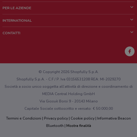
Cos'è DoveConviene
PER LE AZIENDE
Chi siamo
Cosa facciamo
INTERNATIONAL
News e media
Richieste commerciali e marketing
Brazil
CONTATTI
Lavora con noi
Mexico
Segnalazione punto vendita
France
Segnalazione Volantino
Australia
Hai un malfunzionamento sul web o sull'app?
New Zealand
© Copyright 2026 Shopfully S.p.A.
Shopfully S.p.A. - C.F / P. Iva 03156531208 REA: MI-2029270
Società a socio unico soggetta all’attività di direzione e coordinamento di
MEDIA Central Holding GmbH
Via Giosuè Borsi 9 - 20143 Milano
Capitale Sociale sottoscritto e versato: € 50.000,00
Termini e Condizioni
Privacy policy
Cookie policy
Informativa Beacon
Bluetooth
Mostra finalità