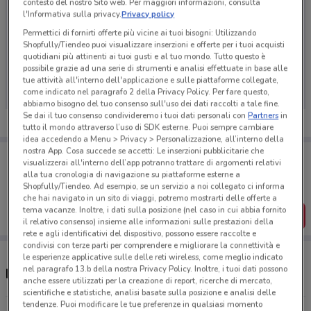
contesto del nostro Sito web. Per maggiori informazioni, consulta
l'Informativa sulla privacy.
Privacy policy
Permettici di fornirti offerte più vicine ai tuoi bisogni: Utilizzando
Shopfully/Tiendeo puoi visualizzare inserzioni e offerte per i tuoi acquisti
Ci dispiace, al momento non abbiamo pubblicato
quotidiani più attinenti ai tuoi gusti e al tuo mondo. Tutto questo è
possibile grazie ad una serie di strumenti e analisi effettuate in base alle
volantini nella tua zona. Riprova più tardi.
tue attività all'interno dell'applicazione e sulle piattaforme collegate,
come indicato nel paragrafo 2 della Privacy Policy. Per fare questo,
abbiamo bisogno del tuo consenso sull'uso dei dati raccolti a tale fine.
Se dai il tuo consenso condivideremo i tuoi dati personali con
Partners
in
tutto il mondo attraverso l’uso di SDK esterne. Puoi sempre cambiare
idea accedendo a Menu > Privacy > Personalizzazione, all’interno della
nostra App. Cosa succede se accetti: Le inserzioni pubblicitarie che
Porta DoveConviene sempre con te!
visualizzerai all'interno dell’app potranno trattare di argomenti relativi
Puoi trovare le migliori offerte dei negozi vicino a te,
alla tua cronologia di navigazione su piattaforme esterne a
salvarle e creare la tua lista del risparmio, comodamente
Shopfully/Tiendeo. Ad esempio, se un servizio a noi collegato ci informa
dal tuo cellulare.
che hai navigato in un sito di viaggi, potremo mostrarti delle offerte a
tema vacanze. Inoltre, i dati sulla posizione (nel caso in cui abbia fornito
SCARICA L’APP
il relativo consenso) insieme alle informazioni sulle prestazioni della
rete e agli identificativi del dispositivo, possono essere raccolte e
condivisi con terze parti per comprendere e migliorare la connettività e
le esperienze applicative sulle delle reti wireless, come meglio indicato
nel paragrafo 13.b della nostra Privacy Policy. Inoltre, i tuoi dati possono
Negozi Linfa Farmacie a Corato
anche essere utilizzati per la creazione di report, ricerche di mercato,
scientifiche e statistiche, analisi basate sulla posizione e analisi delle
tendenze. Puoi modificare le tue preferenze in qualsiasi momento