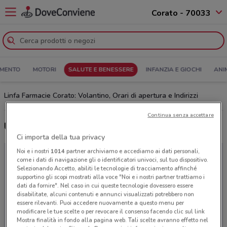
Corato - 70033
MENTO
MOTORI
SALUTE E BENESSERE
INFANZIA E GIOCHI
ANI
Linfa Farmacie Corato: Volantino, Orari di apertura e Indirizzi
Continua senza accettare
Ultime offerte del volantino Linfa Farmacie
Ci importa della tua privacy
Noi e i nostri
1014
partner archiviamo e accediamo ai dati personali,
come i dati di navigazione gli o identificatori univoci, sul tuo dispositivo.
Selezionando Accetto, abiliti le tecnologie di tracciamento affinché
supportino gli scopi mostrati alla voce "Noi e i nostri partner trattiamo i
dati da fornire". Nel caso in cui queste tecnologie dovessero essere
disabilitate, alcuni contenuti e annunci visualizzati potrebbero non
essere rilevanti. Puoi accedere nuovamente a questo menu per
modificare le tue scelte o per revocare il consenso facendo clic sul link
Mostra finalità in fondo alla pagina web. Tali scelte avranno effetto nel