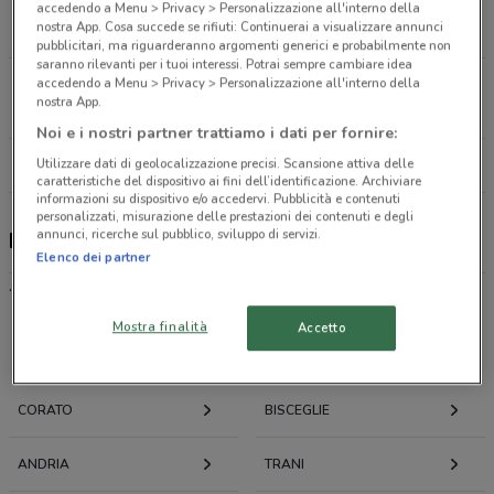
CORSO GARIBALDI 62 Terlizzi
accedendo a Menu > Privacy > Personalizzazione all'interno della
nostra App. Cosa succede se rifiuti: Continuerai a visualizzare annunci
11.1 km
pubblicitari, ma riguarderanno argomenti generici e probabilmente non
saranno rilevanti per i tuoi interessi. Potrai sempre cambiare idea
accedendo a Menu > Privacy > Personalizzazione all'interno della
VIA MADONNA DELLA CROCE 121 Barletta
nostra App.
21.3 km
Noi e i nostri partner trattiamo i dati per fornire:
Utilizzare dati di geolocalizzazione precisi. Scansione attiva delle
Tutti i negozi Linfa Farmacie
caratteristiche del dispositivo ai fini dell’identificazione. Archiviare
informazioni su dispositivo e/o accedervi. Pubblicità e contenuti
personalizzati, misurazione delle prestazioni dei contenuti e degli
annunci, ricerche sul pubblico, sviluppo di servizi.
Linfa Farmacie, offerte e negozi
Elenco dei partner
.
Mostra finalità
Accetto
Offerte volantini e cataloghi per città nelle vicinanze
CORATO
BISCEGLIE
ANDRIA
TRANI