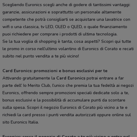
Scegliendo Euronics scegli anche di godere di tantissimi vantaggi:
garanzie, assicurazioni e soprattutto un personale altamente
competente che potrà consigliarti se acquistare una lavatrice con
wifi o una classica, tv LED, OLED o QLED, o quale finanziamento
puoi richiedere per comprare i prodotti di ultima tecnologia.
Se la tua voglia di shopping è tanta, cosa aspetti? Scopri qui tutte
le promo in corso nell’ultimo volantino di Euronics di Corato e recati
subito nel punto vendita a te più vicino!
Card Euronics: promozioni e bonus esclusivi per te
Attivando gratuitamente la
Card Euronics
potrai entrare a far
parte dell’ Io Merito Club, l’unico che premia la tua fedeltà ai negozi
Euronics, offrendo sempre promozioni speciali dedicate solo a te,
bonus esclusivi e la possibilità di accumulare punti da scontare
sulla spesa. Scopri il negozio Euronics di Corato più vicino a te e
richiedi la card presso i punti vendita autorizzati oppure online sul
sito Euronics Italia.
Euronics: cerca il negozio di Corato a te più vicino e entra nel