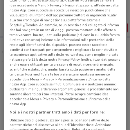
tutto il mondo attraverso l’uso di SDK esterne. Puoi sempre cambiare
Porta DoveConviene sempre con te!
idea accedendo a Menu > Privacy > Personalizzazione, all’interno della
Puoi trovare le migliori offerte dei negozi vicino a te,
nostra App. Cosa succede se accetti: Le inserzioni pubblicitarie che
salvarle e creare la tua lista del risparmio, comodamente
visualizzerai all'interno dell’app potranno trattare di argomenti relativi
dal tuo cellulare.
alla tua cronologia di navigazione su piattaforme esterne a
Shopfully/Tiendeo. Ad esempio, se un servizio a noi collegato ci informa
SCARICA L’APP
che hai navigato in un sito di viaggi, potremo mostrarti delle offerte a
tema vacanze. Inoltre, i dati sulla posizione (nel caso in cui abbia fornito
il relativo consenso) insieme alle informazioni sulle prestazioni della
rete e agli identificativi del dispositivo, possono essere raccolte e
condivisi con terze parti per comprendere e migliorare la connettività e
Orari e Indirizzi Euronics
le esperienze applicative sulle delle reti wireless, come meglio indicato
nel paragrafo 13.b della nostra Privacy Policy. Inoltre, i tuoi dati possono
anche essere utilizzati per la creazione di report, ricerche di mercato,
Strada Provinciale 231, Km 35.2 Corato
scientifiche e statistiche, analisi basate sulla posizione e analisi delle
tendenze. Puoi modificare le tue preferenze in qualsiasi momento
1.3 km
CHIUSO
accedendo a Menu > Privacy > Personalizzazione all'interno della
nostra App. Cosa succede se rifiuti: Continuerai a visualizzare annunci
pubblicitari, ma riguarderanno argomenti generici e probabilmente non
Via Austria SNC Trani
saranno rilevanti per i tuoi interessi. Potrai sempre cambiare idea
13.4 km
accedendo a Menu > Privacy > Personalizzazione all'interno della
nostra App.
Via Delle Oliere E Saponiere Meridionali, 5
Noi e i nostri partner trattiamo i dati per fornire:
Molfetta
Utilizzare dati di geolocalizzazione precisi. Scansione attiva delle
13.7 km
CHIUSO
caratteristiche del dispositivo ai fini dell’identificazione. Archiviare
informazioni su dispositivo e/o accedervi. Pubblicità e contenuti