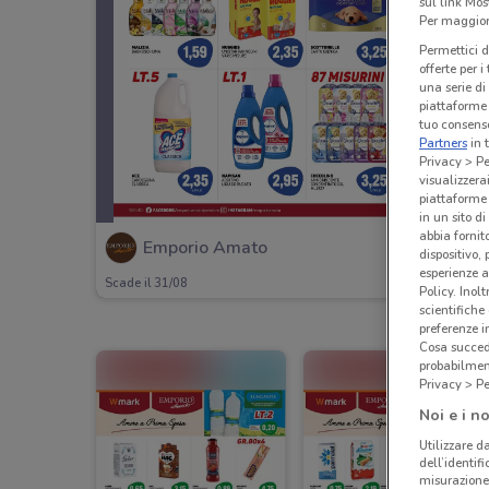
sul link Mos
Per maggiori
Permettici d
offerte per 
una serie di
piattaforme 
tuo consenso
Partners
in 
Privacy > Pe
visualizzera
piattaforme 
in un sito d
abbia fornit
Emporio Amato
dispositivo,
esperienze a
Scade il 31/08
Policy. Inolt
scientifiche
preferenze 
Cosa succede
probabilmen
Privacy > Pe
Noi e i no
Utilizzare da
dell’identif
misurazione 