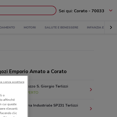
Sei qui:
Corato - 70033
DAMENTO
MOTORI
SALUTE E BENESSERE
INFANZIA E GIOCHI
ozi Emporio Amato a Corato
ua senza accettare
Contrada Pozzo S. Giorgio Terlizzi
11.3 km
APERTO
li o
nto affinché
in cui queste
svincolo Zona Industriale SP231 Terlizzi
ere rilevanti.
13.3 km
 facendo clic