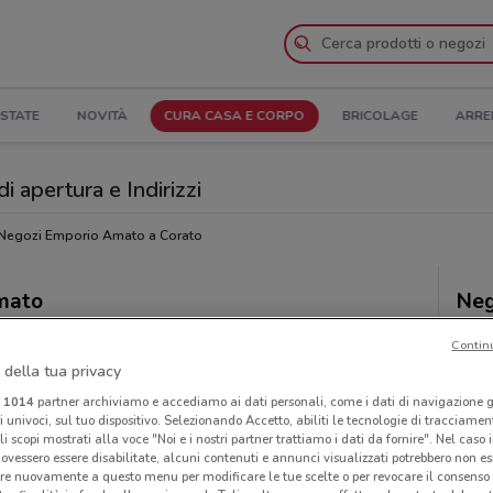
STATE
NOVITÀ
CURA CASA E CORPO
BRICOLAGE
ARRE
 apertura e Indirizzi
Negozi Emporio Amato a Corato
Amato
Neg
Contin
 della tua privacy
i
1014
partner archiviamo e accediamo ai dati personali, come i dati di navigazione g
ri univoci, sul tuo dispositivo. Selezionando Accetto, abiliti le tecnologie di tracciame
li scopi mostrati alla voce "Noi e i nostri partner trattiamo i dati da fornire". Nel caso 
ovessero essere disabilitate, alcuni contenuti e annunci visualizzati potrebbero non ess
re nuovamente a questo menu per modificare le tue scelte o per revocare il consenso