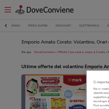
IN EVIDENZA
IPER E SUPER
DISCOUNT
ELETTRONICA
E
Emporio Amato Corato: Volantino, Orari di
Sei qui:
DoveConviene
Offerte Cura casa e corpo a Corato
Ultime offerte del volantino Emporio 
Ci importa
Noi e i nostr
identificato
supportino g
tecnologie d
Puoi accede