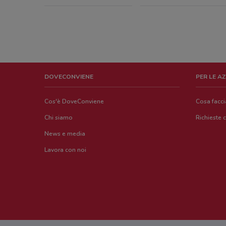
DOVECONVIENE
PER LE A
Cos'è DoveConviene
Cosa facc
Chi siamo
Richieste 
News e media
Lavora con noi