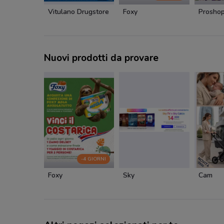
Vitulano Drugstore
Foxy
Prosho
Nuovi prodotti da provare
-4 GIORNI
Foxy
Sky
Cam