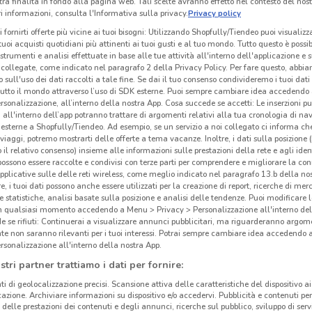
tra finalità in fondo alla pagina web. Tali scelte avranno effetto nel contesto del nost
 informazioni, consulta l'Informativa sulla privacy.
Privacy policy
i fornirti offerte più vicine ai tuoi bisogni: Utilizzando Shopfully/Tiendeo puoi visualizz
i tuoi acquisti quotidiani più attinenti ai tuoi gusti e al tuo mondo. Tutto questo è possi
 strumenti e analisi effettuate in base alle tue attività all'interno dell'applicazione e 
collegate, come indicato nel paragrafo 2 della Privacy Policy. Per fare questo, abbi
 sull'uso dei dati raccolti a tale fine. Se dai il tuo consenso condivideremo i tuoi dati
tutto il mondo attraverso l’uso di SDK esterne. Puoi sempre cambiare idea accedend
rsonalizzazione, all’interno della nostra App. Cosa succede se accetti: Le inserzioni pu
i all'interno dell’app potranno trattare di argomenti relativi alla tua cronologia di na
esterne a Shopfully/Tiendeo. Ad esempio, se un servizio a noi collegato ci informa ch
i viaggi, potremo mostrarti delle offerte a tema vacanze. Inoltre, i dati sulla posizione 
o il relativo consenso) insieme alle informazioni sulle prestazioni della rete e agli ident
 possono essere raccolte e condivisi con terze parti per comprendere e migliorare la conn
pplicative sulle delle reti wireless, come meglio indicato nel paragrafo 13.b della no
13.3 km
re, i tuoi dati possono anche essere utilizzati per la creazione di report, ricerche di mer
 e statistiche, analisi basate sulla posizione e analisi delle tendenze. Puoi modificare l
in qualsiasi momento accedendo a Menu > Privacy > Personalizzazione all'interno del
Emp
 se rifiuti: Continuerai a visualizzare annunci pubblicitari, ma riguarderanno argome
te non saranno rilevanti per i tuoi interessi. Potrai sempre cambiare idea accedendo
rsonalizzazione all'interno della nostra App.
stri partner trattiamo i dati per fornire:
ti di geolocalizzazione precisi. Scansione attiva delle caratteristiche del dispositivo ai 
icazione. Archiviare informazioni su dispositivo e/o accedervi. Pubblicità e contenuti per
delle prestazioni dei contenuti e degli annunci, ricerche sul pubblico, sviluppo di servi