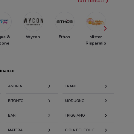
TUTTI I NEGOZI
qua &
Wycon
Ethos
Mister
Dougla
pone
Risparmio
cinanze
ANDRIA
TRANI
BITONTO
MODUGNO
BARI
TRIGGIANO
MATERA
GIOIA DEL COLLE