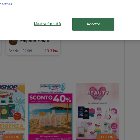
partner
Mostra finalità
Accetto
Emporio Amato
Scade il 01/09
13.3 km
-5 GIORNI
-3 GIORNI