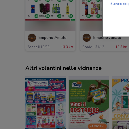
Elenco dei 
Emporio Amato
Emporio Amato
Scade il 19/08
13.3 km
Scade il 31/12
13.3 km
Altri volantini nelle vicinanze
-4 GIORNI