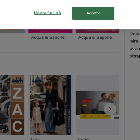
Inolt
comp
Mostra finalità
Accetto
conf
il pe
-4 GIORNI
-2 GIORNI
Dete
p
Acqua & Sapone
Acqua & Sapone
Acqua 
mira 
avvi
oltre
Cam
Cofidis
Pali