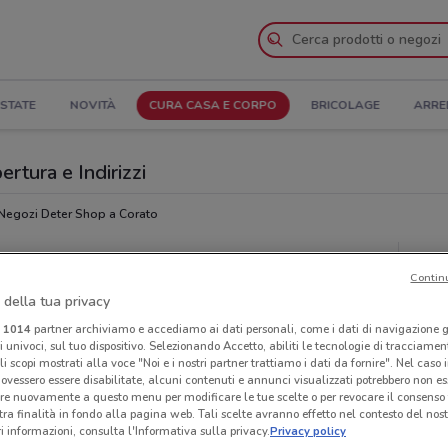
STATE
NOVITÀ
CURA CASA E CORPO
BRICOLAGE
ARRE
ertura e Indirizzi
Negozi Deter Shop a Corato
p
Neg
Contin
 della tua privacy
i
1014
partner archiviamo e accediamo ai dati personali, come i dati di navigazione g
ri univoci, sul tuo dispositivo. Selezionando Accetto, abiliti le tecnologie di tracciame
li scopi mostrati alla voce "Noi e i nostri partner trattiamo i dati da fornire". Nel caso 
ovessero essere disabilitate, alcuni contenuti e annunci visualizzati potrebbero non ess
re nuovamente a questo menu per modificare le tue scelte o per revocare il consenso
tra finalità in fondo alla pagina web. Tali scelte avranno effetto nel contesto del nost
 informazioni, consulta l'Informativa sulla privacy.
Privacy policy