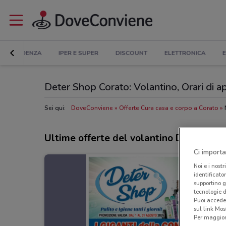
IN EVIDENZA
IPER E SUPER
DISCOUNT
ELETTRONICA
E
Deter Shop Corato: Volantino, Orari di ap
Sei qui:
DoveConviene
Offerte Cura casa e corpo a Corato
Ultime offerte del volantino Deter Sho
Ci importa
Noi e i nostr
identificato
supportino g
tecnologie d
Puoi accede
sul link Mos
Per maggiori