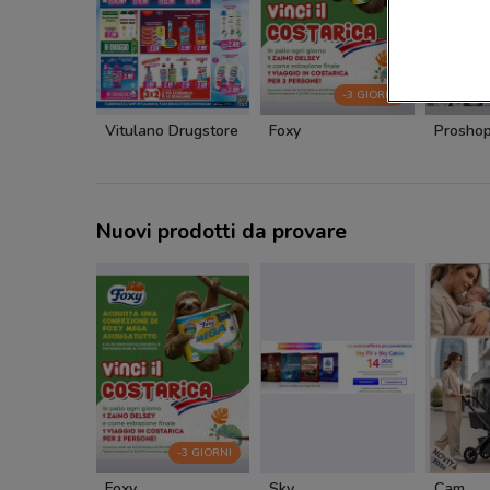
-3 GIORNI
Vitulano Drugstore
Foxy
Prosho
Nuovi prodotti da provare
-3 GIORNI
Foxy
Sky
Cam