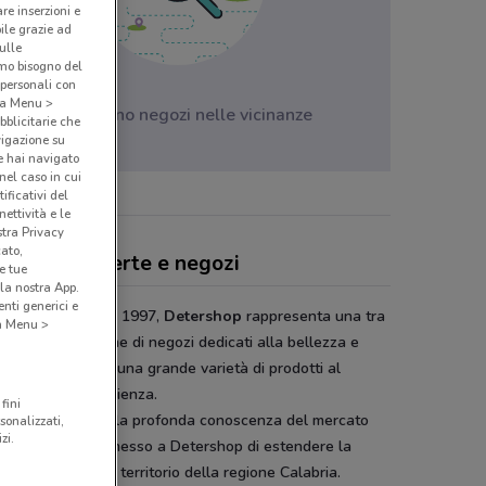
are inserzioni e
bile grazie ad
sulle
amo bisogno del
 personali con
o a Menu >
Non ci sono negozi nelle vicinanze
bblicitarie che
vigazione su
e hai navigato
(nel caso in cui
ificativi del
ettività e le
stra Privacy
cato,
er Shop, offerte e negozi
e tue
la nostra App.
nti generici e
va sul mercato dal 1997,
Detershop
rappresenta una tra
 a Menu >
ù importanti catene di negozi dedicati alla bellezza e
giene proponendo una grande varietà di prodotti al
imo della convenienza.
fini
pecializzazione e la profonda conoscenza del mercato
sonalizzati,
zi.
oriale, hanno permesso a Detershop di estendere la
ie rete su tutto il territorio della regione Calabria.