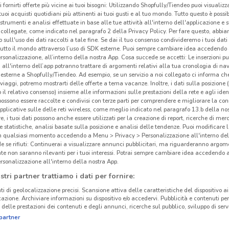
i fornirti offerte più vicine ai tuoi bisogni: Utilizzando Shopfully/Tiendeo puoi visualizz
i tuoi acquisti quotidiani più attinenti ai tuoi gusti e al tuo mondo. Tutto questo è possi
 strumenti e analisi effettuate in base alle tue attività all'interno dell'applicazione e 
collegate, come indicato nel paragrafo 2 della Privacy Policy. Per fare questo, abbi
 sull'uso dei dati raccolti a tale fine. Se dai il tuo consenso condivideremo i tuoi dati
tutto il mondo attraverso l’uso di SDK esterne. Puoi sempre cambiare idea accedend
rsonalizzazione, all’interno della nostra App. Cosa succede se accetti: Le inserzioni pu
i all'interno dell’app potranno trattare di argomenti relativi alla tua cronologia di na
esterne a Shopfully/Tiendeo. Ad esempio, se un servizio a noi collegato ci informa ch
i viaggi, potremo mostrarti delle offerte a tema vacanze. Inoltre, i dati sulla posizione 
o il relativo consenso) insieme alle informazioni sulle prestazioni della rete e agli ident
 possono essere raccolte e condivisi con terze parti per comprendere e migliorare la conn
pplicative sulle delle reti wireless, come meglio indicato nel paragrafo 13.b della no
re, i tuoi dati possono anche essere utilizzati per la creazione di report, ricerche di mer
Det
 e statistiche, analisi basate sulla posizione e analisi delle tendenze. Puoi modificare l
142.3 km
in qualsiasi momento accedendo a Menu > Privacy > Personalizzazione all'interno del
 se rifiuti: Continuerai a visualizzare annunci pubblicitari, ma riguarderanno argome
Atti
te non saranno rilevanti per i tuoi interessi. Potrai sempre cambiare idea accedendo
le pi
rsonalizzazione all'interno della nostra App.
all'i
stri partner trattiamo i dati per fornire:
mass
ti di geolocalizzazione precisi. Scansione attiva delle caratteristiche del dispositivo ai 
La s
icazione. Archiviare informazioni su dispositivo e/o accedervi. Pubblicità e contenuti per
delle prestazioni dei contenuti e degli annunci, ricerche sul pubblico, sviluppo di servi
sett
partner
propr