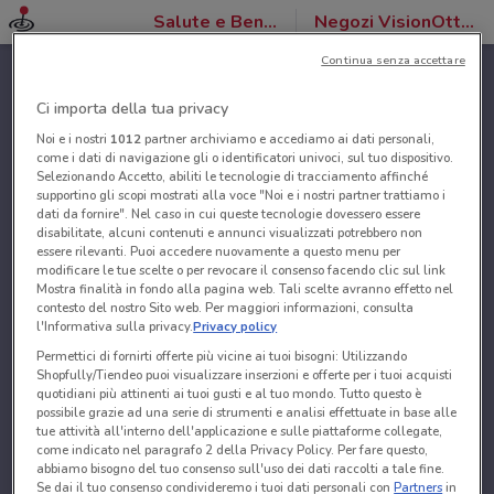
Salute e Benessere
Negozi VisionOttica
Continua senza accettare
Ci importa della tua privacy
Noi e i nostri
1012
partner archiviamo e accediamo ai dati personali,
come i dati di navigazione gli o identificatori univoci, sul tuo dispositivo.
Selezionando Accetto, abiliti le tecnologie di tracciamento affinché
supportino gli scopi mostrati alla voce "Noi e i nostri partner trattiamo i
dati da fornire". Nel caso in cui queste tecnologie dovessero essere
disabilitate, alcuni contenuti e annunci visualizzati potrebbero non
essere rilevanti. Puoi accedere nuovamente a questo menu per
modificare le tue scelte o per revocare il consenso facendo clic sul link
Mostra finalità in fondo alla pagina web. Tali scelte avranno effetto nel
contesto del nostro Sito web. Per maggiori informazioni, consulta
l'Informativa sulla privacy.
Privacy policy
Permettici di fornirti offerte più vicine ai tuoi bisogni: Utilizzando
Shopfully/Tiendeo puoi visualizzare inserzioni e offerte per i tuoi acquisti
quotidiani più attinenti ai tuoi gusti e al tuo mondo. Tutto questo è
possibile grazie ad una serie di strumenti e analisi effettuate in base alle
tue attività all'interno dell'applicazione e sulle piattaforme collegate,
come indicato nel paragrafo 2 della Privacy Policy. Per fare questo,
abbiamo bisogno del tuo consenso sull'uso dei dati raccolti a tale fine.
Se dai il tuo consenso condivideremo i tuoi dati personali con
Partners
in