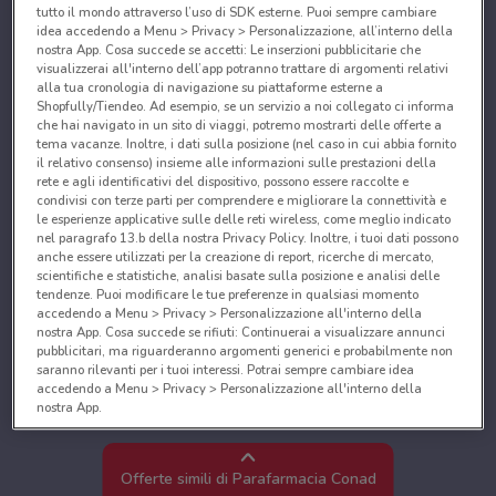
tutto il mondo attraverso l’uso di SDK esterne. Puoi sempre cambiare
idea accedendo a Menu > Privacy > Personalizzazione, all’interno della
nostra App. Cosa succede se accetti: Le inserzioni pubblicitarie che
visualizzerai all'interno dell’app potranno trattare di argomenti relativi
alla tua cronologia di navigazione su piattaforme esterne a
Shopfully/Tiendeo. Ad esempio, se un servizio a noi collegato ci informa
che hai navigato in un sito di viaggi, potremo mostrarti delle offerte a
tema vacanze. Inoltre, i dati sulla posizione (nel caso in cui abbia fornito
il relativo consenso) insieme alle informazioni sulle prestazioni della
rete e agli identificativi del dispositivo, possono essere raccolte e
condivisi con terze parti per comprendere e migliorare la connettività e
le esperienze applicative sulle delle reti wireless, come meglio indicato
nel paragrafo 13.b della nostra Privacy Policy. Inoltre, i tuoi dati possono
anche essere utilizzati per la creazione di report, ricerche di mercato,
scientifiche e statistiche, analisi basate sulla posizione e analisi delle
tendenze. Puoi modificare le tue preferenze in qualsiasi momento
accedendo a Menu > Privacy > Personalizzazione all'interno della
nostra App. Cosa succede se rifiuti: Continuerai a visualizzare annunci
pubblicitari, ma riguarderanno argomenti generici e probabilmente non
saranno rilevanti per i tuoi interessi. Potrai sempre cambiare idea
accedendo a Menu > Privacy > Personalizzazione all'interno della
nostra App.
Noi e i nostri partner trattiamo i dati per fornire:
Utilizzare dati di geolocalizzazione precisi. Scansione attiva delle
Offerte simili di Parafarmacia Conad
caratteristiche del dispositivo ai fini dell’identificazione. Archiviare