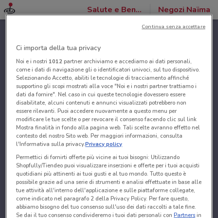
Salute e Benessere
Negozi Naïma
Continua senza accettare
Ci importa della tua privacy
Noi e i nostri
1012
partner archiviamo e accediamo ai dati personali,
come i dati di navigazione gli o identificatori univoci, sul tuo dispositivo.
Selezionando Accetto, abiliti le tecnologie di tracciamento affinché
supportino gli scopi mostrati alla voce "Noi e i nostri partner trattiamo i
dati da fornire". Nel caso in cui queste tecnologie dovessero essere
disabilitate, alcuni contenuti e annunci visualizzati potrebbero non
essere rilevanti. Puoi accedere nuovamente a questo menu per
modificare le tue scelte o per revocare il consenso facendo clic sul link
Mostra finalità in fondo alla pagina web. Tali scelte avranno effetto nel
contesto del nostro Sito web. Per maggiori informazioni, consulta
l'Informativa sulla privacy.
Privacy policy
Permettici di fornirti offerte più vicine ai tuoi bisogni: Utilizzando
Shopfully/Tiendeo puoi visualizzare inserzioni e offerte per i tuoi acquisti
quotidiani più attinenti ai tuoi gusti e al tuo mondo. Tutto questo è
possibile grazie ad una serie di strumenti e analisi effettuate in base alle
tue attività all'interno dell'applicazione e sulle piattaforme collegate,
come indicato nel paragrafo 2 della Privacy Policy. Per fare questo,
abbiamo bisogno del tuo consenso sull'uso dei dati raccolti a tale fine.
Se dai il tuo consenso condivideremo i tuoi dati personali con
Partners
in