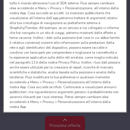
tutto il mondo attraverso l’uso di SDK esterne. Puoi sempre cambiare
idea accedendo a Menu > Privacy > Personalizzazione, all’interno della
nostra App. Cosa succede se accetti: Le inserzioni pubblicitarie che
visualizzerai all'interno dell’app potranno trattare di argomenti relativi
alla tua cronologia di navigazione su piattaforme esterne a
Shopfully/Tiendeo. Ad esempio, se un servizio a noi collegato ci informa
che hai navigato in un sito di viaggi, potremo mostrarti delle offerte a
tema vacanze. Inoltre, i dati sulla posizione (nel caso in cui abbia fornito
il relativo consenso) insieme alle informazioni sulle prestazioni della
rete e agli identificativi del dispositivo, possono essere raccolte e
condivisi con terze parti per comprendere e migliorare la connettività e
le esperienze applicative sulle delle reti wireless, come meglio indicato
nel paragrafo 13.b della nostra Privacy Policy. Inoltre, i tuoi dati possono
anche essere utilizzati per la creazione di report, ricerche di mercato,
scientifiche e statistiche, analisi basate sulla posizione e analisi delle
tendenze. Puoi modificare le tue preferenze in qualsiasi momento
accedendo a Menu > Privacy > Personalizzazione all'interno della
nostra App. Cosa succede se rifiuti: Continuerai a visualizzare annunci
pubblicitari, ma riguarderanno argomenti generici e probabilmente non
saranno rilevanti per i tuoi interessi. Potrai sempre cambiare idea
accedendo a Menu > Privacy > Personalizzazione all'interno della
nostra App.
Noi e i nostri partner trattiamo i dati per fornire:
Utilizzare dati di geolocalizzazione precisi. Scansione attiva delle
Prossima offerta
caratteristiche del dispositivo ai fini dell’identificazione. Archiviare