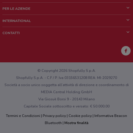
Cos'è DoveConviene
PER LE AZIENDE
Chi siamo
Cosa facciamo
INTERNATIONAL
News e media
Richieste commerciali e marketing
Brazil
CONTATTI
Lavora con noi
Mexico
Segnalazione punto vendita
France
Segnalazione Volantino
Australia
Hai un malfunzionamento sul web o sull'app?
New Zealand
© Copyright 2026 Shopfully S.p.A.
Shopfully S.p.A. - C.F / P. Iva 03156531208 REA: MI-2029270
Società a socio unico soggetta all’attività di direzione e coordinamento di
MEDIA Central Holding GmbH
Via Giosuè Borsi 9 - 20143 Milano
Capitale Sociale sottoscritto e versato: € 50.000,00
Termini e Condizioni
Privacy policy
Cookie policy
Informativa Beacon
Bluetooth
Mostra finalità