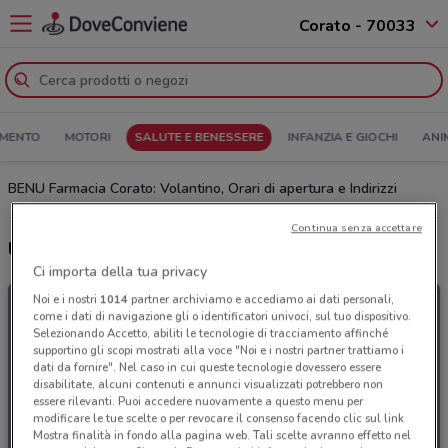
Corato - 70033
MENTO
MOTORI
SALUTE E BENESSERE
INFANZIA E GIOCHI
ANI
BENU Farmacia Corato: Volantino, Orari di apertura e Indirizzi
Continua senza accettare
Ultime offerte del catalogo BENU Farmacia
Ci importa della tua privacy
Noi e i nostri
1014
partner archiviamo e accediamo ai dati personali,
come i dati di navigazione gli o identificatori univoci, sul tuo dispositivo.
Selezionando Accetto, abiliti le tecnologie di tracciamento affinché
supportino gli scopi mostrati alla voce "Noi e i nostri partner trattiamo i
dati da fornire". Nel caso in cui queste tecnologie dovessero essere
disabilitate, alcuni contenuti e annunci visualizzati potrebbero non
essere rilevanti. Puoi accedere nuovamente a questo menu per
modificare le tue scelte o per revocare il consenso facendo clic sul link
Mostra finalità in fondo alla pagina web. Tali scelte avranno effetto nel