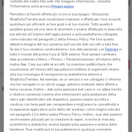
contesto del nostro Sito web. Per maggiori informazioni, consulta
l'Informativa sulla privacy.
Privacy policy
BENU Farmacia
Permettici di fornirti offerte più vicine ai tuoi bisogni: Utilizzando
Shopfully/Tiendeo puoi visualizzare inserzioni e offerte per i tuoi acquisti
Scade il 08/09
12.5 km
quotidiani più attinenti ai tuoi gusti e al tuo mondo. Tutto questo è
possibile grazie ad una serie di strumenti e analisi effettuate in base alle
tue attività all'interno dell'applicazione e sulle piattaforme collegate,
Porta DoveConviene sempre con te!
come indicato nel paragrafo 2 della Privacy Policy. Per fare questo,
Puoi trovare le migliori offerte dei negozi vicino a te,
abbiamo bisogno del tuo consenso sull'uso dei dati raccolti a tale fine.
salvarle e creare la tua lista del risparmio, comodamente
Se dai il tuo consenso condivideremo i tuoi dati personali con
Partners
in
dal tuo cellulare.
tutto il mondo attraverso l’uso di SDK esterne. Puoi sempre cambiare
idea accedendo a Menu > Privacy > Personalizzazione, all’interno della
SCARICA L’APP
nostra App. Cosa succede se accetti: Le inserzioni pubblicitarie che
visualizzerai all'interno dell’app potranno trattare di argomenti relativi
alla tua cronologia di navigazione su piattaforme esterne a
Shopfully/Tiendeo. Ad esempio, se un servizio a noi collegato ci informa
che hai navigato in un sito di viaggi, potremo mostrarti delle offerte a
Negozi BENU Farmacia a Corato
tema vacanze. Inoltre, i dati sulla posizione (nel caso in cui abbia fornito
il relativo consenso) insieme alle informazioni sulle prestazioni della
rete e agli identificativi del dispositivo, possono essere raccolte e
condivisi con terze parti per comprendere e migliorare la connettività e
Via Giovanni Bovio, 72 Andria
le esperienze applicative sulle delle reti wireless, come meglio indicato
12.5 km
CHIUSO
nel paragrafo 13.b della nostra Privacy Policy. Inoltre, i tuoi dati possono
anche essere utilizzati per la creazione di report, ricerche di mercato,
scientifiche e statistiche, analisi basate sulla posizione e analisi delle
Tutti i negozi BENU Farmacia
tendenze. Puoi modificare le tue preferenze in qualsiasi momento