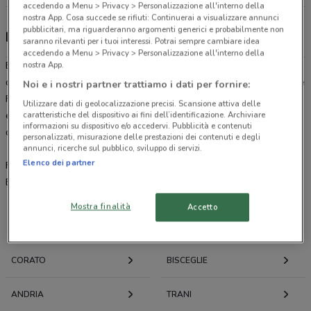
accedendo a Menu > Privacy > Personalizzazione all'interno della
nostra App. Cosa succede se rifiuti: Continuerai a visualizzare annunci
pubblicitari, ma riguarderanno argomenti generici e probabilmente non
BENU Farmacia, offerte e negozi
saranno rilevanti per i tuoi interessi. Potrai sempre cambiare idea
accedendo a Menu > Privacy > Personalizzazione all'interno della
nostra App.
BENU Farmaciaè una catena della distribuzione farmaceutica al
dettaglio e intermedia. Le offerte in volantino sono valide in tutte le
Noi e i nostri partner trattiamo i dati per fornire:
Farmacie Comunali e Lloyds Farmacie del gruppo ADMENTA Italia,
Utilizzare dati di geolocalizzazione precisi. Scansione attiva delle
caratteristiche del dispositivo ai fini dell’identificazione. Archiviare
escluse le Farmacie affiliate che potrebbero avere promozioni
informazioni su dispositivo e/o accedervi. Pubblicità e contenuti
differenti.
personalizzati, misurazione delle prestazioni dei contenuti e degli
annunci, ricerche sul pubblico, sviluppo di servizi.
Elenco dei partner
FARMACIE COMUNALI >>>
www.farmaciapertutti.it
BENU FARMACIA >>>
www.epn.lloydsfarmacia.it
Mostra finalità
Accetto
Offerte volantini e cataloghi per città nelle vicinanze
CORATO
BISCEGLIE
ANDRIA
TRANI