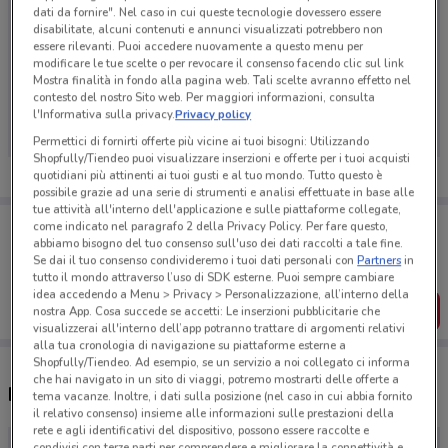
dati da fornire". Nel caso in cui queste tecnologie dovessero essere
disabilitate, alcuni contenuti e annunci visualizzati potrebbero non
essere rilevanti. Puoi accedere nuovamente a questo menu per
modificare le tue scelte o per revocare il consenso facendo clic sul link
Ci dispiace, al momento non abbiamo pubblicato
Mostra finalità in fondo alla pagina web. Tali scelte avranno effetto nel
contesto del nostro Sito web. Per maggiori informazioni, consulta
volantini nella tua zona. Riprova più tardi.
l'Informativa sulla privacy.
Privacy policy
Permettici di fornirti offerte più vicine ai tuoi bisogni: Utilizzando
Shopfully/Tiendeo puoi visualizzare inserzioni e offerte per i tuoi acquisti
quotidiani più attinenti ai tuoi gusti e al tuo mondo. Tutto questo è
possibile grazie ad una serie di strumenti e analisi effettuate in base alle
tue attività all'interno dell'applicazione e sulle piattaforme collegate,
Porta DoveConviene sempre con te!
come indicato nel paragrafo 2 della Privacy Policy. Per fare questo,
Puoi trovare le migliori offerte dei negozi vicino a te,
abbiamo bisogno del tuo consenso sull'uso dei dati raccolti a tale fine.
salvarle e creare la tua lista del risparmio, comodamente
Se dai il tuo consenso condivideremo i tuoi dati personali con
Partners
in
dal tuo cellulare.
tutto il mondo attraverso l’uso di SDK esterne. Puoi sempre cambiare
idea accedendo a Menu > Privacy > Personalizzazione, all’interno della
SCARICA L’APP
nostra App. Cosa succede se accetti: Le inserzioni pubblicitarie che
visualizzerai all'interno dell’app potranno trattare di argomenti relativi
alla tua cronologia di navigazione su piattaforme esterne a
Shopfully/Tiendeo. Ad esempio, se un servizio a noi collegato ci informa
che hai navigato in un sito di viaggi, potremo mostrarti delle offerte a
Negozi Pinalli a Corato
tema vacanze. Inoltre, i dati sulla posizione (nel caso in cui abbia fornito
il relativo consenso) insieme alle informazioni sulle prestazioni della
rete e agli identificativi del dispositivo, possono essere raccolte e
condivisi con terze parti per comprendere e migliorare la connettività e