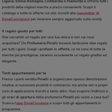
Liguria, Emilia Romagna, Lombardia
e
Piemonte
e offrono tutti i
prodotti delle migliori marche a prezzi convenienti. Scopri il
catalogo e tutte le offerte sul sito. Iscriviti alla
newsletter di
DoveConviene.it
per rimanere sempre aggiornato sulle novità.
Il regalo giusto per tutti
Stai cercando un regalo per una tua amica e non sai cosa
acquistare? Da
Profumerie Pinalli
troverai tantissime idee regalo
per tutti i gusti. Scegli i
profumi in offerta
, ce ne sono di tutte le
marche più prestigiose, saranno sicuramente un regalo gradito ed
elegante.
Tanti appuntamenti per te
Presso i punti vendita
Pinalli
si organizzano spesso dimostrazioni
relative ai nuovissimi prodotti in commercio, ma anche veri e propri
corsi di applicazione trucchi e tanto altro. Vuoi scoprire l’indirizzo e
gli
orari di apertura
della profumeria
Pinalli
più vicino a casa tua?
Scarica l’
app DoveConviene
e scopri tutti gli appuntamenti in
programma.