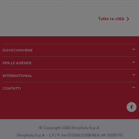
Tutte le città
DOVECONVIENE
Cos'è DoveConviene
PER LE AZIENDE
Chi siamo
Cosa facciamo
INTERNATIONAL
News e media
Richieste commerciali e marketing
Brazil
CONTATTI
Lavora con noi
Mexico
Segnalazione punto vendita
France
Segnalazione Volantino
Australia
Hai un malfunzionamento sul web o sull'app?
New Zealand
© Copyright 2026 Shopfully S.p.A.
Shopfully S.p.A. - C.F / P. Iva 03156531208 REA: MI-2029270