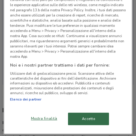
le esperienze applicative sulle delle reti wireless, come meglio indicato
nel paragrafo 13.b della nostra Privacy Policy. Inoltre, i tuoi dati possono
anche essere utilizzati per la creazione di report, ricerche di mercato,
scientifiche e statistiche, analisi basate sulla posizione e analisi delle
tendenze. Puoi modificare le tue preferenze in qualsiasi momento
accedendo a Menu > Privacy > Personalizzazione all'interno della
nostra App. Cosa succede se rifiuti: Continuerai a visualizzare annunci
pubblicitari, ma riguarderanno argomenti generici e probabilmente non
saranno rilevanti per i tuoi interessi. Potrai sempre cambiare idea
accedendo a Menu > Privacy > Personalizzazione all'interno della
nostra App.
Noi e i nostri partner trattiamo i dati per fornire:
Non ci sono negozi nelle vicinanze
Utilizzare dati di geolocalizzazione precisi. Scansione attiva delle
caratteristiche del dispositivo ai fini dell’identificazione. Archiviare
informazioni su dispositivo e/o accedervi. Pubblicità e contenuti
personalizzati, misurazione delle prestazioni dei contenuti e degli
annunci, ricerche sul pubblico, sviluppo di servizi.
Elenco dei partner
Pinalli, offerte e negozi
Mostra finalità
Accetto
Profumerie Pinalli
è una catena di negozi specializzati nella
cosmesi e cura del corpo. I 27 punti vendita sono presenti in