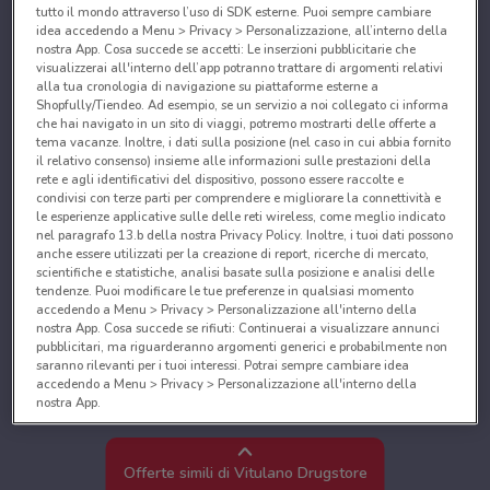
tutto il mondo attraverso l’uso di SDK esterne. Puoi sempre cambiare
idea accedendo a Menu > Privacy > Personalizzazione, all’interno della
nostra App. Cosa succede se accetti: Le inserzioni pubblicitarie che
visualizzerai all'interno dell’app potranno trattare di argomenti relativi
alla tua cronologia di navigazione su piattaforme esterne a
Shopfully/Tiendeo. Ad esempio, se un servizio a noi collegato ci informa
che hai navigato in un sito di viaggi, potremo mostrarti delle offerte a
tema vacanze. Inoltre, i dati sulla posizione (nel caso in cui abbia fornito
il relativo consenso) insieme alle informazioni sulle prestazioni della
rete e agli identificativi del dispositivo, possono essere raccolte e
condivisi con terze parti per comprendere e migliorare la connettività e
le esperienze applicative sulle delle reti wireless, come meglio indicato
nel paragrafo 13.b della nostra Privacy Policy. Inoltre, i tuoi dati possono
anche essere utilizzati per la creazione di report, ricerche di mercato,
scientifiche e statistiche, analisi basate sulla posizione e analisi delle
tendenze. Puoi modificare le tue preferenze in qualsiasi momento
accedendo a Menu > Privacy > Personalizzazione all'interno della
nostra App. Cosa succede se rifiuti: Continuerai a visualizzare annunci
pubblicitari, ma riguarderanno argomenti generici e probabilmente non
saranno rilevanti per i tuoi interessi. Potrai sempre cambiare idea
accedendo a Menu > Privacy > Personalizzazione all'interno della
nostra App.
Noi e i nostri partner trattiamo i dati per fornire:
Utilizzare dati di geolocalizzazione precisi. Scansione attiva delle
Offerte simili di Vitulano Drugstore
caratteristiche del dispositivo ai fini dell’identificazione. Archiviare