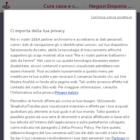
Cura casa e corpo
Negozi Emporio Amato
Continua senza accettare
Ci importa della tua privacy
Noi e i nostri
1014
partner archiviamo e accediamo ai dati personali,
come i dati di navigazione gli o identificatori univoci, sul tuo dispositivo.
Selezionando Accetto, abiliti le tecnologie di tracciamento affinché
supportino gli scopi mostrati alla voce "Noi e i nostri partner trattiamo i
dati da fornire". Nel caso in cui queste tecnologie dovessero essere
disabilitate, alcuni contenuti e annunci visualizzati potrebbero non
essere rilevanti. Puoi accedere nuovamente a questo menu per
modificare le tue scelte o per revocare il consenso facendo clic sul link
Mostra finalità in fondo alla pagina web. Tali scelte avranno effetto nel
contesto del nostro Sito web. Per maggiori informazioni, consulta
l'Informativa sulla privacy.
Privacy policy
Permettici di fornirti offerte più vicine ai tuoi bisogni: Utilizzando
Shopfully/Tiendeo puoi visualizzare inserzioni e offerte per i tuoi acquisti
quotidiani più attinenti ai tuoi gusti e al tuo mondo. Tutto questo è
possibile grazie ad una serie di strumenti e analisi effettuate in base alle
tue attività all'interno dell'applicazione e sulle piattaforme collegate,
come indicato nel paragrafo 2 della Privacy Policy. Per fare questo,
abbiamo bisogno del tuo consenso sull'uso dei dati raccolti a tale fine.
Se dai il tuo consenso condivideremo i tuoi dati personali con
Partners
in