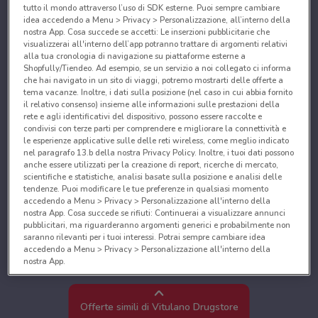
tutto il mondo attraverso l’uso di SDK esterne. Puoi sempre cambiare
idea accedendo a Menu > Privacy > Personalizzazione, all’interno della
nostra App. Cosa succede se accetti: Le inserzioni pubblicitarie che
visualizzerai all'interno dell’app potranno trattare di argomenti relativi
alla tua cronologia di navigazione su piattaforme esterne a
Shopfully/Tiendeo. Ad esempio, se un servizio a noi collegato ci informa
che hai navigato in un sito di viaggi, potremo mostrarti delle offerte a
tema vacanze. Inoltre, i dati sulla posizione (nel caso in cui abbia fornito
il relativo consenso) insieme alle informazioni sulle prestazioni della
rete e agli identificativi del dispositivo, possono essere raccolte e
condivisi con terze parti per comprendere e migliorare la connettività e
le esperienze applicative sulle delle reti wireless, come meglio indicato
nel paragrafo 13.b della nostra Privacy Policy. Inoltre, i tuoi dati possono
anche essere utilizzati per la creazione di report, ricerche di mercato,
scientifiche e statistiche, analisi basate sulla posizione e analisi delle
tendenze. Puoi modificare le tue preferenze in qualsiasi momento
accedendo a Menu > Privacy > Personalizzazione all'interno della
nostra App. Cosa succede se rifiuti: Continuerai a visualizzare annunci
pubblicitari, ma riguarderanno argomenti generici e probabilmente non
saranno rilevanti per i tuoi interessi. Potrai sempre cambiare idea
accedendo a Menu > Privacy > Personalizzazione all'interno della
nostra App.
Noi e i nostri partner trattiamo i dati per fornire:
Utilizzare dati di geolocalizzazione precisi. Scansione attiva delle
Offerte simili di Vitulano Drugstore
caratteristiche del dispositivo ai fini dell’identificazione. Archiviare