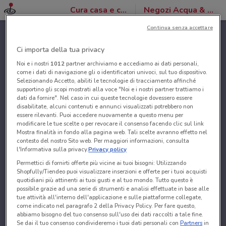
Cura casa e corpo
Negozi Acqua & Sapone
Continua senza accettare
Ci importa della tua privacy
Noi e i nostri
1012
partner archiviamo e accediamo ai dati personali,
come i dati di navigazione gli o identificatori univoci, sul tuo dispositivo.
Selezionando Accetto, abiliti le tecnologie di tracciamento affinché
supportino gli scopi mostrati alla voce "Noi e i nostri partner trattiamo i
dati da fornire". Nel caso in cui queste tecnologie dovessero essere
disabilitate, alcuni contenuti e annunci visualizzati potrebbero non
essere rilevanti. Puoi accedere nuovamente a questo menu per
modificare le tue scelte o per revocare il consenso facendo clic sul link
Mostra finalità in fondo alla pagina web. Tali scelte avranno effetto nel
contesto del nostro Sito web. Per maggiori informazioni, consulta
l'Informativa sulla privacy.
Privacy policy
Permettici di fornirti offerte più vicine ai tuoi bisogni: Utilizzando
Shopfully/Tiendeo puoi visualizzare inserzioni e offerte per i tuoi acquisti
quotidiani più attinenti ai tuoi gusti e al tuo mondo. Tutto questo è
possibile grazie ad una serie di strumenti e analisi effettuate in base alle
tue attività all'interno dell'applicazione e sulle piattaforme collegate,
come indicato nel paragrafo 2 della Privacy Policy. Per fare questo,
abbiamo bisogno del tuo consenso sull'uso dei dati raccolti a tale fine.
Se dai il tuo consenso condivideremo i tuoi dati personali con
Partners
in