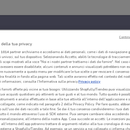
Contin
 della tua privacy
i
1014
partner archiviamo e accediamo ai dati personali, come i dati di navigazione g
ri univoci, sul tuo dispositivo. Selezionando Accetto, abiliti le tecnologie di tracciame
li scopi mostrati alla voce "Noi e i nostri partner trattiamo i dati da fornire". Nel caso 
ovessero essere disabilitate, alcuni contenuti e annunci visualizzati potrebbero non ess
re nuovamente a questo menu per modificare le tue scelte o per revocare il consenso
tra finalità in fondo alla pagina web. Tali scelte avranno effetto nel contesto del nost
 informazioni, consulta l'Informativa sulla privacy.
Privacy policy
i fornirti offerte più vicine ai tuoi bisogni: Utilizzando Shopfully/Tiendeo puoi visualizz
i tuoi acquisti quotidiani più attinenti ai tuoi gusti e al tuo mondo. Tutto questo è possi
 strumenti e analisi effettuate in base alle tue attività all'interno dell'applicazione e 
collegate, come indicato nel paragrafo 2 della Privacy Policy. Per fare questo, abbi
 sull'uso dei dati raccolti a tale fine. Se dai il tuo consenso condivideremo i tuoi dati
tutto il mondo attraverso l’uso di SDK esterne. Puoi sempre cambiare idea accedend
rsonalizzazione, all’interno della nostra App. Cosa succede se accetti: Le inserzioni pu
i all'interno dell’app potranno trattare di argomenti relativi alla tua cronologia di na
esterne a Shopfully/Tiendeo. Ad esempio, se un servizio a noi collegato ci informa ch