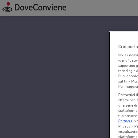
Ci importa
Noi e i nostr
identificato
supportino g
tecnologie d
Puoi accede
sul link Mos
Per maggiori
Permettici d
offerte per 
una serie di
piattaforme 
tuo consenso
Partners
in 
Privacy > Pe
visualizzera
piattaforme 