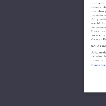
in un sito d
abbia fornit
dispositivo,
esperienze a
Policy. Inolt
scientifiche
preferenze 
Cosa succede
probabilmen
Privacy > Pe
Noi e i no
Utilizzare da
dell’identif
misurazione 
Elenco dei 