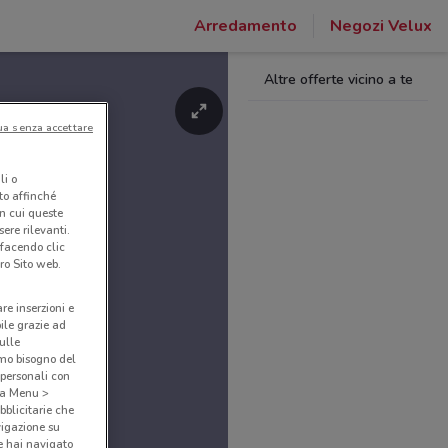
Arredamento
Negozi Velux
Altre offerte vicino a te
ua senza accettare
li o
nto affinché
in cui queste
ere rilevanti.
 facendo clic
ro Sito web.
are inserzioni e
bile grazie ad
sulle
amo bisogno del
 personali con
o a Menu >
bblicitarie che
vigazione su
e hai navigato