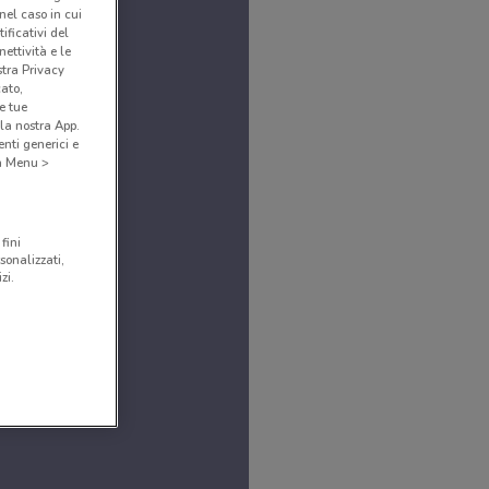
(nel caso in cui
ificativi del
ettività e le
stra Privacy
cato,
e tue
la nostra App.
nti generici e
 a Menu >
fini
sonalizzati,
zi.