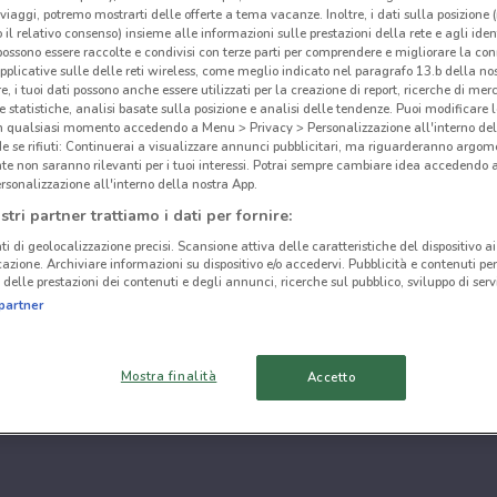
i viaggi, potremo mostrarti delle offerte a tema vacanze. Inoltre, i dati sulla posizione 
o il relativo consenso) insieme alle informazioni sulle prestazioni della rete e agli ident
 possono essere raccolte e condivisi con terze parti per comprendere e migliorare la conn
pplicative sulle delle reti wireless, come meglio indicato nel paragrafo 13.b della no
re, i tuoi dati possono anche essere utilizzati per la creazione di report, ricerche di mer
 e statistiche, analisi basate sulla posizione e analisi delle tendenze. Puoi modificare l
in qualsiasi momento accedendo a Menu > Privacy > Personalizzazione all'interno del
 se rifiuti: Continuerai a visualizzare annunci pubblicitari, ma riguarderanno argome
te non saranno rilevanti per i tuoi interessi. Potrai sempre cambiare idea accedendo
rsonalizzazione all'interno della nostra App.
stri partner trattiamo i dati per fornire:
ti di geolocalizzazione precisi. Scansione attiva delle caratteristiche del dispositivo ai 
icazione. Archiviare informazioni su dispositivo e/o accedervi. Pubblicità e contenuti per
delle prestazioni dei contenuti e degli annunci, ricerche sul pubblico, sviluppo di servi
partner
Mostra finalità
Accetto