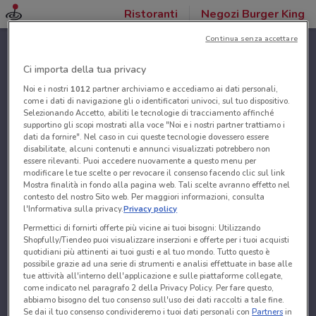
Ristoranti
Negozi Burger King
Continua senza accettare
Ci importa della tua privacy
Noi e i nostri
1012
partner archiviamo e accediamo ai dati personali,
come i dati di navigazione gli o identificatori univoci, sul tuo dispositivo.
Selezionando Accetto, abiliti le tecnologie di tracciamento affinché
supportino gli scopi mostrati alla voce "Noi e i nostri partner trattiamo i
dati da fornire". Nel caso in cui queste tecnologie dovessero essere
disabilitate, alcuni contenuti e annunci visualizzati potrebbero non
essere rilevanti. Puoi accedere nuovamente a questo menu per
modificare le tue scelte o per revocare il consenso facendo clic sul link
Mostra finalità in fondo alla pagina web. Tali scelte avranno effetto nel
contesto del nostro Sito web. Per maggiori informazioni, consulta
l'Informativa sulla privacy.
Privacy policy
Permettici di fornirti offerte più vicine ai tuoi bisogni: Utilizzando
Shopfully/Tiendeo puoi visualizzare inserzioni e offerte per i tuoi acquisti
quotidiani più attinenti ai tuoi gusti e al tuo mondo. Tutto questo è
possibile grazie ad una serie di strumenti e analisi effettuate in base alle
tue attività all'interno dell'applicazione e sulle piattaforme collegate,
come indicato nel paragrafo 2 della Privacy Policy. Per fare questo,
abbiamo bisogno del tuo consenso sull'uso dei dati raccolti a tale fine.
Se dai il tuo consenso condivideremo i tuoi dati personali con
Partners
in