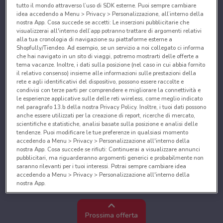
tutto il mondo attraverso l’uso di SDK esterne. Puoi sempre cambiare
idea accedendo a Menu > Privacy > Personalizzazione, all’interno della
nostra App. Cosa succede se accetti: Le inserzioni pubblicitarie che
visualizzerai all'interno dell’app potranno trattare di argomenti relativi
alla tua cronologia di navigazione su piattaforme esterne a
Shopfully/Tiendeo. Ad esempio, se un servizio a noi collegato ci informa
che hai navigato in un sito di viaggi, potremo mostrarti delle offerte a
tema vacanze. Inoltre, i dati sulla posizione (nel caso in cui abbia fornito
il relativo consenso) insieme alle informazioni sulle prestazioni della
rete e agli identificativi del dispositivo, possono essere raccolte e
condivisi con terze parti per comprendere e migliorare la connettività e
le esperienze applicative sulle delle reti wireless, come meglio indicato
nel paragrafo 13.b della nostra Privacy Policy. Inoltre, i tuoi dati possono
anche essere utilizzati per la creazione di report, ricerche di mercato,
scientifiche e statistiche, analisi basate sulla posizione e analisi delle
tendenze. Puoi modificare le tue preferenze in qualsiasi momento
accedendo a Menu > Privacy > Personalizzazione all'interno della
nostra App. Cosa succede se rifiuti: Continuerai a visualizzare annunci
pubblicitari, ma riguarderanno argomenti generici e probabilmente non
saranno rilevanti per i tuoi interessi. Potrai sempre cambiare idea
accedendo a Menu > Privacy > Personalizzazione all'interno della
nostra App.
Noi e i nostri partner trattiamo i dati per fornire:
Utilizzare dati di geolocalizzazione precisi. Scansione attiva delle
Prossima offerta
caratteristiche del dispositivo ai fini dell’identificazione. Archiviare