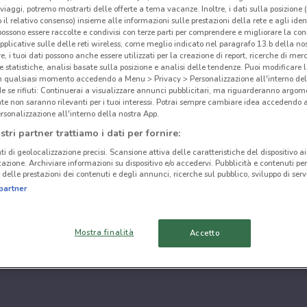
i viaggi, potremo mostrarti delle offerte a tema vacanze. Inoltre, i dati sulla posizione 
o il relativo consenso) insieme alle informazioni sulle prestazioni della rete e agli ident
 possono essere raccolte e condivisi con terze parti per comprendere e migliorare la conn
pplicative sulle delle reti wireless, come meglio indicato nel paragrafo 13.b della no
re, i tuoi dati possono anche essere utilizzati per la creazione di report, ricerche di mer
 e statistiche, analisi basate sulla posizione e analisi delle tendenze. Puoi modificare l
in qualsiasi momento accedendo a Menu > Privacy > Personalizzazione all'interno del
 se rifiuti: Continuerai a visualizzare annunci pubblicitari, ma riguarderanno argome
te non saranno rilevanti per i tuoi interessi. Potrai sempre cambiare idea accedendo
rsonalizzazione all'interno della nostra App.
stri partner trattiamo i dati per fornire:
ti di geolocalizzazione precisi. Scansione attiva delle caratteristiche del dispositivo ai 
icazione. Archiviare informazioni su dispositivo e/o accedervi. Pubblicità e contenuti per
delle prestazioni dei contenuti e degli annunci, ricerche sul pubblico, sviluppo di servi
partner
Mostra finalità
Accetto