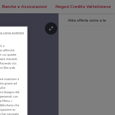
Banche e Assicurazioni
Negozi Credito Valtellinese
Altre offerte vicino a te
ua senza accettare
li o
nto affinché
in cui queste
ere rilevanti.
 facendo clic
ro Sito web.
are inserzioni e
bile grazie ad
sulle
amo bisogno del
 personali con
o a Menu >
bblicitarie che
vigazione su
e hai navigato