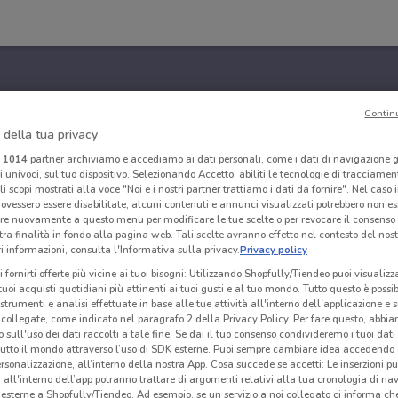
Contin
 della tua privacy
i
1014
partner archiviamo e accediamo ai dati personali, come i dati di navigazione g
ri univoci, sul tuo dispositivo. Selezionando Accetto, abiliti le tecnologie di tracciame
li scopi mostrati alla voce "Noi e i nostri partner trattiamo i dati da fornire". Nel caso 
ovessero essere disabilitate, alcuni contenuti e annunci visualizzati potrebbero non ess
re nuovamente a questo menu per modificare le tue scelte o per revocare il consenso
tra finalità in fondo alla pagina web. Tali scelte avranno effetto nel contesto del nost
 informazioni, consulta l'Informativa sulla privacy.
Privacy policy
i fornirti offerte più vicine ai tuoi bisogni: Utilizzando Shopfully/Tiendeo puoi visualizz
i tuoi acquisti quotidiani più attinenti ai tuoi gusti e al tuo mondo. Tutto questo è possi
 strumenti e analisi effettuate in base alle tue attività all'interno dell'applicazione e 
collegate, come indicato nel paragrafo 2 della Privacy Policy. Per fare questo, abbi
 sull'uso dei dati raccolti a tale fine. Se dai il tuo consenso condivideremo i tuoi dati
tutto il mondo attraverso l’uso di SDK esterne. Puoi sempre cambiare idea accedend
rsonalizzazione, all’interno della nostra App. Cosa succede se accetti: Le inserzioni pu
i all'interno dell’app potranno trattare di argomenti relativi alla tua cronologia di na
esterne a Shopfully/Tiendeo. Ad esempio, se un servizio a noi collegato ci informa ch