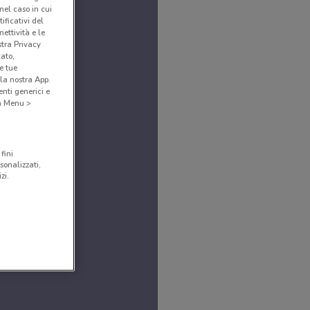
(nel caso in cui
ificativi del
ettività e le
stra Privacy
cato,
e tue
la nostra App.
nti generici e
 a Menu >
fini
sonalizzati,
zi.