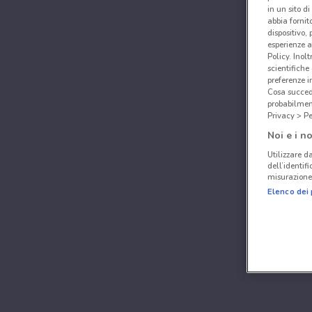
in un sito d
abbia fornit
dispositivo,
esperienze a
Policy. Inolt
scientifiche
preferenze 
Cosa succede
probabilmen
Privacy > Pe
Noi e i no
Utilizzare da
dell’identif
misurazione 
Elenco dei 