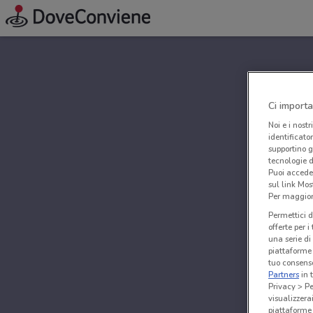
Ci importa
Noi e i nostr
identificato
supportino g
tecnologie d
Puoi accede
sul link Mos
Per maggiori
Permettici d
offerte per 
una serie di
piattaforme 
tuo consenso
Partners
in 
Privacy > Pe
visualizzera
piattaforme 