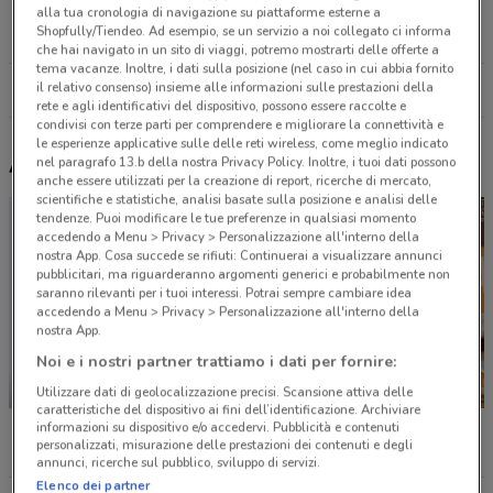
Via Braccianese Claudia 8-14 bracciano
alla tua cronologia di navigazione su piattaforme esterne a
Shopfully/Tiendeo. Ad esempio, se un servizio a noi collegato ci informa
27.2 km
CHIUSO
che hai navigato in un sito di viaggi, potremo mostrarti delle offerte a
tema vacanze. Inoltre, i dati sulla posizione (nel caso in cui abbia fornito
il relativo consenso) insieme alle informazioni sulle prestazioni della
Tutti i negozi Eurosurgelati Italia
rete e agli identificativi del dispositivo, possono essere raccolte e
condivisi con terze parti per comprendere e migliorare la connettività e
le esperienze applicative sulle delle reti wireless, come meglio indicato
Altri volantini nelle vicinanze
nel paragrafo 13.b della nostra Privacy Policy. Inoltre, i tuoi dati possono
anche essere utilizzati per la creazione di report, ricerche di mercato,
scientifiche e statistiche, analisi basate sulla posizione e analisi delle
tendenze. Puoi modificare le tue preferenze in qualsiasi momento
accedendo a Menu > Privacy > Personalizzazione all'interno della
nostra App. Cosa succede se rifiuti: Continuerai a visualizzare annunci
pubblicitari, ma riguarderanno argomenti generici e probabilmente non
saranno rilevanti per i tuoi interessi. Potrai sempre cambiare idea
accedendo a Menu > Privacy > Personalizzazione all'interno della
nostra App.
Noi e i nostri partner trattiamo i dati per fornire:
-2 GIORNI
-2 GIORNI
Utilizzare dati di geolocalizzazione precisi. Scansione attiva delle
caratteristiche del dispositivo ai fini dell’identificazione. Archiviare
Conad Superstore
Conad
Conad C
informazioni su dispositivo e/o accedervi. Pubblicità e contenuti
personalizzati, misurazione delle prestazioni dei contenuti e degli
annunci, ricerche sul pubblico, sviluppo di servizi.
Elenco dei partner