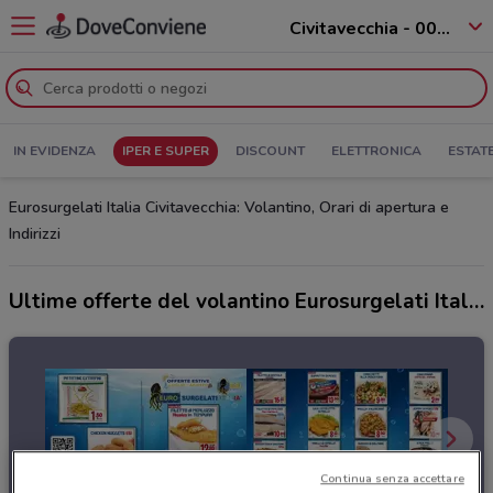
Civitavecchia - 00053
IN EVIDENZA
IPER E SUPER
DISCOUNT
ELETTRONICA
ESTAT
Eurosurgelati Italia Civitavecchia: Volantino, Orari di apertura e
Indirizzi
Ultime offerte del volantino Eurosurgelati Italia
Continua senza accettare