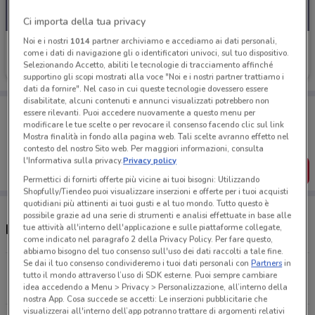
Ci importa della tua privacy
Noi e i nostri
1014
partner archiviamo e accediamo ai dati personali,
Eurosurgelati Italia
come i dati di navigazione gli o identificatori univoci, sul tuo dispositivo.
Selezionando Accetto, abiliti le tecnologie di tracciamento affinché
Scade il 31/08
2.2 km
supportino gli scopi mostrati alla voce "Noi e i nostri partner trattiamo i
dati da fornire". Nel caso in cui queste tecnologie dovessero essere
disabilitate, alcuni contenuti e annunci visualizzati potrebbero non
Porta DoveConviene sempre con te!
essere rilevanti. Puoi accedere nuovamente a questo menu per
Puoi trovare le migliori offerte dei negozi vicino a te,
modificare le tue scelte o per revocare il consenso facendo clic sul link
salvarle e creare la tua lista del risparmio, comodamente
Mostra finalità in fondo alla pagina web. Tali scelte avranno effetto nel
dal tuo cellulare.
contesto del nostro Sito web. Per maggiori informazioni, consulta
l'Informativa sulla privacy.
Privacy policy
SCARICA L’APP
Permettici di fornirti offerte più vicine ai tuoi bisogni: Utilizzando
Shopfully/Tiendeo puoi visualizzare inserzioni e offerte per i tuoi acquisti
quotidiani più attinenti ai tuoi gusti e al tuo mondo. Tutto questo è
possibile grazie ad una serie di strumenti e analisi effettuate in base alle
Negozi Eurosurgelati Italia a Civitavecchia
tue attività all'interno dell'applicazione e sulle piattaforme collegate,
come indicato nel paragrafo 2 della Privacy Policy. Per fare questo,
abbiamo bisogno del tuo consenso sull'uso dei dati raccolti a tale fine.
Se dai il tuo consenso condivideremo i tuoi dati personali con
Partners
in
Via Aurelia Sud 30/A Civitavecchia
tutto il mondo attraverso l’uso di SDK esterne. Puoi sempre cambiare
2.2 km
idea accedendo a Menu > Privacy > Personalizzazione, all’interno della
nostra App. Cosa succede se accetti: Le inserzioni pubblicitarie che
visualizzerai all'interno dell’app potranno trattare di argomenti relativi