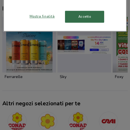
Nuovi prodotti da provare
Mostra finalità
Accetto
Ferrarelle
Sky
Foxy
Altri negozi selezionati per te