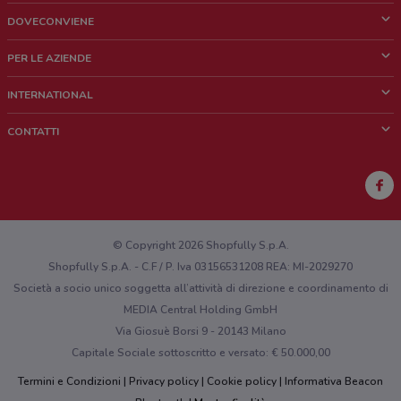
DOVECONVIENE
Cos'è DoveConviene
PER LE AZIENDE
Chi siamo
Cosa facciamo
INTERNATIONAL
News e media
Richieste commerciali e marketing
Brazil
CONTATTI
Lavora con noi
Mexico
Segnalazione punto vendita
France
Segnalazione Volantino
Australia
Hai un malfunzionamento sul web o sull'app?
New Zealand
© Copyright 2026 Shopfully S.p.A.
Shopfully S.p.A. - C.F / P. Iva 03156531208 REA: MI-2029270
Società a socio unico soggetta all’attività di direzione e coordinamento di
MEDIA Central Holding GmbH
Via Giosuè Borsi 9 - 20143 Milano
Capitale Sociale sottoscritto e versato: € 50.000,00
Termini e Condizioni
Privacy policy
Cookie policy
Informativa Beacon