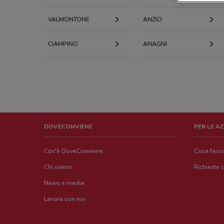
VALMONTONE
ANZIO
CIAMPINO
ANAGNI
DOVECONVIENE
PER LE A
Cos'è DoveConviene
Cosa facc
Chi siamo
Richieste 
News e media
Lavora con noi