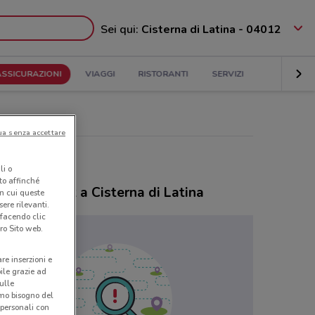
Sei qui:
Cisterna di Latina - 04012
ASSICURAZIONI
VIAGGI
RISTORANTI
SERVIZI
ua senza accettare
li o
nto affinché
ozi Webank a Cisterna di Latina
in cui queste
ere rilevanti.
 facendo clic
ro Sito web.
are inserzioni e
bile grazie ad
sulle
amo bisogno del
 personali con