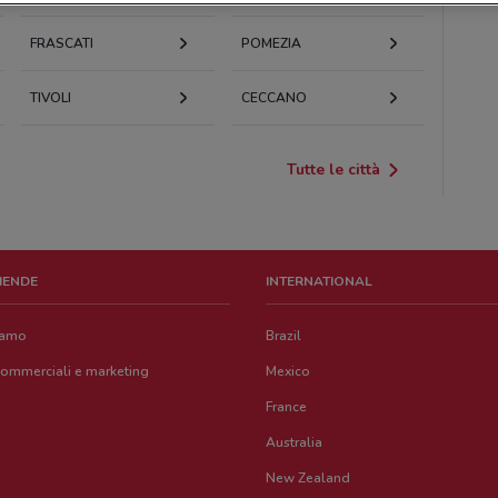
FRASCATI
POMEZIA
TIVOLI
CECCANO
Tutte le città
ZIENDE
INTERNATIONAL
iamo
Brazil
commerciali e marketing
Mexico
France
Australia
New Zealand