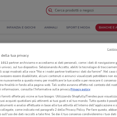
INFANZIA E GIOCHI
ANIMALI
SPORT E MODA
BANCHE E 
i di apertura e Indirizzi
Contin
 della tua privacy
rna di Latina
Negozi Webank a Cisterna di Latina
i
1012
partner archiviamo e accediamo ai dati personali, come i dati di navigazione g
ri univoci, sul tuo dispositivo. Selezionando Accetto, abiliti le tecnologie di tracciame
Neg
li scopi mostrati alla voce "Noi e i nostri partner trattiamo i dati da fornire". Nel caso 
ovessero essere disabilitate, alcuni contenuti e annunci visualizzati potrebbero non ess
re nuovamente a questo menu per modificare le tue scelte o per revocare il consenso
tra finalità in fondo alla pagina web. Tali scelte avranno effetto nel contesto del nost
 informazioni, consulta l'Informativa sulla privacy.
Privacy policy
i fornirti offerte più vicine ai tuoi bisogni: Utilizzando Shopfully/Tiendeo puoi visualizz
i tuoi acquisti quotidiani più attinenti ai tuoi gusti e al tuo mondo. Tutto questo è possi
 strumenti e analisi effettuate in base alle tue attività all'interno dell'applicazione e 
collegate, come indicato nel paragrafo 2 della Privacy Policy. Per fare questo, abbi
 sull'uso dei dati raccolti a tale fine. Se dai il tuo consenso condivideremo i tuoi dati