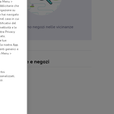
o a Menu >
bblicitarie che
vigazione su
e hai navigato
(nel caso in cui
ificativi del
Non ci sono negozi nelle vicinanze
ettività e le
stra Privacy
cato,
e tue
la nostra App.
nti generici e
 a Menu >
ank, offerte e negozi
fini
sonalizzati,
zi.