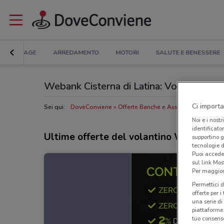
BRICOLAGE
ARREDAMENTO
MOTORI
SALUTE E BENESSERE
Webank Cisterna di Latina: Volantino, Orar
Ci importa
Sei qui:
DoveConviene
Offerte Banche e Assicurazioni a Ciste
Noi e i nostr
identificato
Ultime offerte del volantino Webank
supportino g
tecnologie d
Puoi accede
sul link Mos
Per maggiori
Permettici d
offerte per 
una serie di
piattaforme 
tuo consenso