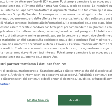
tutto il mondo attraverso l’uso di SDK esterne. Puoi sempre cambiare idea accedend
rsonalizzazione, all’interno della nostra App. Cosa succede se accetti: Le inserzioni pu
i all'interno dell’app potranno trattare di argomenti relativi alla tua cronologia di na
esterne a Shopfully/Tiendeo. Ad esempio, se un servizio a noi collegato ci informa ch
i viaggi, potremo mostrarti delle offerte a tema vacanze. Inoltre, i dati sulla posizione 
o il relativo consenso) insieme alle informazioni sulle prestazioni della rete e agli ident
 possono essere raccolte e condivisi con terze parti per comprendere e migliorare la conn
pplicative sulle delle reti wireless, come meglio indicato nel paragrafo 13.b della no
re, i tuoi dati possono anche essere utilizzati per la creazione di report, ricerche di mer
 e statistiche, analisi basate sulla posizione e analisi delle tendenze. Puoi modificare l
in qualsiasi momento accedendo a Menu > Privacy > Personalizzazione all'interno del
 se rifiuti: Continuerai a visualizzare annunci pubblicitari, ma riguarderanno argome
te non saranno rilevanti per i tuoi interessi. Potrai sempre cambiare idea accedendo
rsonalizzazione all'interno della nostra App.
Web
stri partner trattiamo i dati per fornire:
ti di geolocalizzazione precisi. Scansione attiva delle caratteristiche del dispositivo ai 
icazione. Archiviare informazioni su dispositivo e/o accedervi. Pubblicità e contenuti per
delle prestazioni dei contenuti e degli annunci, ricerche sul pubblico, sviluppo di servi
cinanze
partner
LATINA
APRILIA
Mostra finalità
Accetto
NETTUNO
COLLEFERRO