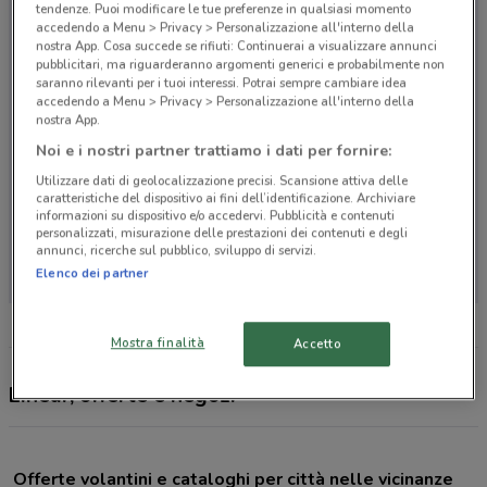
tendenze. Puoi modificare le tue preferenze in qualsiasi momento
accedendo a Menu > Privacy > Personalizzazione all'interno della
nostra App. Cosa succede se rifiuti: Continuerai a visualizzare annunci
pubblicitari, ma riguarderanno argomenti generici e probabilmente non
saranno rilevanti per i tuoi interessi. Potrai sempre cambiare idea
accedendo a Menu > Privacy > Personalizzazione all'interno della
nostra App.
Noi e i nostri partner trattiamo i dati per fornire:
Utilizzare dati di geolocalizzazione precisi. Scansione attiva delle
caratteristiche del dispositivo ai fini dell’identificazione. Archiviare
informazioni su dispositivo e/o accedervi. Pubblicità e contenuti
personalizzati, misurazione delle prestazioni dei contenuti e degli
Non ci sono negozi nelle vicinanze
annunci, ricerche sul pubblico, sviluppo di servizi.
Elenco dei partner
Mostra finalità
Accetto
Linear, offerte e negozi
Offerte volantini e cataloghi per città nelle vicinanze