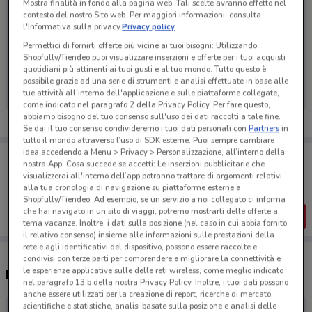
Mostra finalità in fondo alla pagina web. Tali scelte avranno effetto nel
contesto del nostro Sito web. Per maggiori informazioni, consulta
l'Informativa sulla privacy.
Privacy policy
Permettici di fornirti offerte più vicine ai tuoi bisogni: Utilizzando
Ci dispiace, al momento non abbiamo pubblicato
Shopfully/Tiendeo puoi visualizzare inserzioni e offerte per i tuoi acquisti
quotidiani più attinenti ai tuoi gusti e al tuo mondo. Tutto questo è
volantini nella tua zona. Riprova più tardi.
possibile grazie ad una serie di strumenti e analisi effettuate in base alle
tue attività all'interno dell'applicazione e sulle piattaforme collegate,
come indicato nel paragrafo 2 della Privacy Policy. Per fare questo,
abbiamo bisogno del tuo consenso sull'uso dei dati raccolti a tale fine.
Se dai il tuo consenso condivideremo i tuoi dati personali con
Partners
in
tutto il mondo attraverso l’uso di SDK esterne. Puoi sempre cambiare
idea accedendo a Menu > Privacy > Personalizzazione, all’interno della
Porta DoveConviene sempre con te!
nostra App. Cosa succede se accetti: Le inserzioni pubblicitarie che
Puoi trovare le migliori offerte dei negozi vicino a te,
visualizzerai all'interno dell’app potranno trattare di argomenti relativi
salvarle e creare la tua lista del risparmio, comodamente
alla tua cronologia di navigazione su piattaforme esterne a
dal tuo cellulare.
Shopfully/Tiendeo. Ad esempio, se un servizio a noi collegato ci informa
che hai navigato in un sito di viaggi, potremo mostrarti delle offerte a
SCARICA L’APP
tema vacanze. Inoltre, i dati sulla posizione (nel caso in cui abbia fornito
il relativo consenso) insieme alle informazioni sulle prestazioni della
rete e agli identificativi del dispositivo, possono essere raccolte e
condivisi con terze parti per comprendere e migliorare la connettività e
le esperienze applicative sulle delle reti wireless, come meglio indicato
Negozi Linear a Cisterna di Latina
nel paragrafo 13.b della nostra Privacy Policy. Inoltre, i tuoi dati possono
anche essere utilizzati per la creazione di report, ricerche di mercato,
scientifiche e statistiche, analisi basate sulla posizione e analisi delle