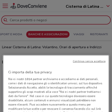
Cisterna di Latina - 04012
SPORT E MODA
BANCHE E ASSICURAZIONI
VIAGGI
RISTORANTI
Linear Cisterna di Latina: Volantino, Orari di apertura e Indirizzi
Ultime offerte del volantino Linear
Continua senza accettare
Ci importa della tua privacy
Noi e i nostri
1014
partner archiviamo e accediamo ai dati personali,
come i dati di navigazione gli o identificatori univoci, sul tuo dispositivo.
Selezionando Accetto, abiliti le tecnologie di tracciamento affinché
supportino gli scopi mostrati alla voce "Noi e i nostri partner trattiamo i
dati da fornire". Nel caso in cui queste tecnologie dovessero essere
disabilitate, alcuni contenuti e annunci visualizzati potrebbero non
essere rilevanti. Puoi accedere nuovamente a questo menu per
modificare le tue scelte o per revocare il consenso facendo clic sul link