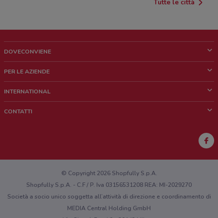
Tutte le città
DOVECONVIENE
Cos'è DoveConviene
PER LE AZIENDE
Chi siamo
Cosa facciamo
INTERNATIONAL
News e media
Richieste commerciali e marketing
Brazil
CONTATTI
Lavora con noi
Mexico
Segnalazione punto vendita
France
Segnalazione Volantino
Australia
Hai un malfunzionamento sul web o sull'app?
New Zealand
© Copyright 2026 Shopfully S.p.A.
Shopfully S.p.A. - C.F / P. Iva 03156531208 REA: MI-2029270
Società a socio unico soggetta all’attività di direzione e coordinamento di
MEDIA Central Holding GmbH