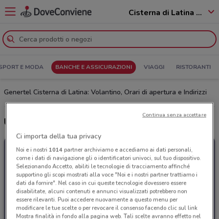
Cisterna di Latina - 04012
SPORT E MODA
BANCHE E ASSICURAZIONI
VIAGGI
RISTORANTI
Genertel Cisterna di Latina: Volantino, Orari di apertura e Indirizzi
Continua senza accettare
Ultime offerte del volantino Genertel
Ci importa della tua privacy
Noi e i nostri
1014
partner archiviamo e accediamo ai dati personali,
come i dati di navigazione gli o identificatori univoci, sul tuo dispositivo.
Selezionando Accetto, abiliti le tecnologie di tracciamento affinché
supportino gli scopi mostrati alla voce "Noi e i nostri partner trattiamo i
dati da fornire". Nel caso in cui queste tecnologie dovessero essere
disabilitate, alcuni contenuti e annunci visualizzati potrebbero non
essere rilevanti. Puoi accedere nuovamente a questo menu per
modificare le tue scelte o per revocare il consenso facendo clic sul link
Mostra finalità in fondo alla pagina web. Tali scelte avranno effetto nel