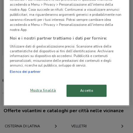
accedendo a Menu > Privacy > Personalizzazione all'interno della
nostra App. Cosa succede se rifiuti: Continuerai a visualizzare annunci
pubblicitari, ma riguarderanno argomenti generici e probabilmente non
saranno rilevanti per i tuoi interessi. Potrai sempre cambiare idea
accedendo a Menu > Privacy > Personalizzazione all'interno della
nostra App.
Noi e i nostri partner trattiamo i dati per fornire:
Non ci sono negozi nelle vicinanze
Utilizzare dati di geolocalizzazione precisi. Scansione attiva delle
caratteristiche del dispositivo ai fini dell’identificazione. Archiviare
informazioni su dispositivo e/o accedervi. Pubblicità e contenuti
personalizzati, misurazione delle prestazioni dei contenuti e degli
annunci, ricerche sul pubblico, sviluppo di servizi.
Elenco dei partner
Genertel, offerte e negozi
Mostra finalità
Accetto
-
Offerte volantini e cataloghi per città nelle vicinanze
CISTERNA DI LATINA
VELLETRI