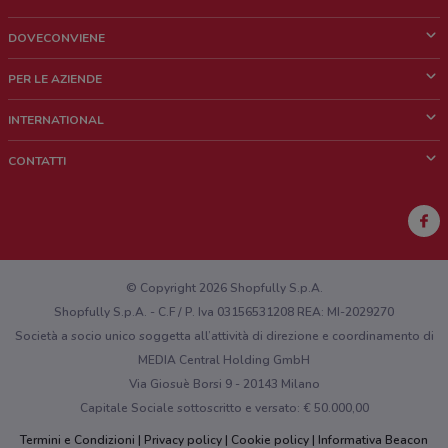
DOVECONVIENE
Cos'è DoveConviene
PER LE AZIENDE
Chi siamo
Cosa facciamo
INTERNATIONAL
News e media
Richieste commerciali e marketing
Brazil
CONTATTI
Lavora con noi
Mexico
Segnalazione punto vendita
France
Segnalazione Volantino
Australia
Hai un malfunzionamento sul web o sull'app?
New Zealand
© Copyright 2026 Shopfully S.p.A.
Shopfully S.p.A. - C.F / P. Iva 03156531208 REA: MI-2029270
Società a socio unico soggetta all’attività di direzione e coordinamento di
MEDIA Central Holding GmbH
Via Giosuè Borsi 9 - 20143 Milano
Capitale Sociale sottoscritto e versato: € 50.000,00
Termini e Condizioni
Privacy policy
Cookie policy
Informativa Beacon