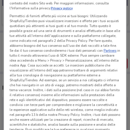
contesto del nostro Sito web. Per maggiori informazioni, consulta
l'Informativa sulla privacy.
Privacy policy
Genertel
Permettici di fornirti offerte più vicine ai tuoi bisogni: Utilizzando
Shopfully/Tiendeo puoi visualizzare inserzioni e offerte per i tuoi acquisti
Scade il 31/12
quotidiani più attinenti ai tuoi gusti e al tuo mondo. Tutto questo è
possibile grazie ad una serie di strumenti e analisi effettuate in base alle
tue attività all'interno dell'applicazione e sulle piattaforme collegate,
Porta DoveConviene sempre con te!
come indicato nel paragrafo 2 della Privacy Policy. Per fare questo,
Puoi trovare le migliori offerte dei negozi vicino a te,
abbiamo bisogno del tuo consenso sull'uso dei dati raccolti a tale fine.
salvarle e creare la tua lista del risparmio, comodamente
Se dai il tuo consenso condivideremo i tuoi dati personali con
Partners
in
dal tuo cellulare.
tutto il mondo attraverso l’uso di SDK esterne. Puoi sempre cambiare
idea accedendo a Menu > Privacy > Personalizzazione, all’interno della
SCARICA L’APP
nostra App. Cosa succede se accetti: Le inserzioni pubblicitarie che
visualizzerai all'interno dell’app potranno trattare di argomenti relativi
alla tua cronologia di navigazione su piattaforme esterne a
Shopfully/Tiendeo. Ad esempio, se un servizio a noi collegato ci informa
che hai navigato in un sito di viaggi, potremo mostrarti delle offerte a
Negozi Genertel a Cisterna di Latina
tema vacanze. Inoltre, i dati sulla posizione (nel caso in cui abbia fornito
il relativo consenso) insieme alle informazioni sulle prestazioni della
rete e agli identificativi del dispositivo, possono essere raccolte e
condivisi con terze parti per comprendere e migliorare la connettività e
le esperienze applicative sulle delle reti wireless, come meglio indicato
nel paragrafo 13.b della nostra Privacy Policy. Inoltre, i tuoi dati possono
anche essere utilizzati per la creazione di report, ricerche di mercato,
scientifiche e statistiche, analisi basate sulla posizione e analisi delle
tendenze. Puoi modificare le tue preferenze in qualsiasi momento